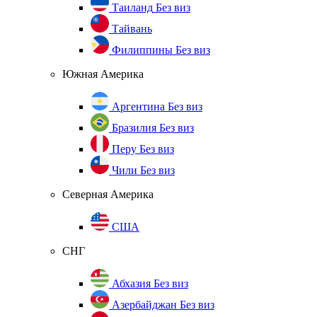
Таиланд
Без виз
Тайвань
Филиппины
Без виз
Южная Америка
Аргентина
Без виз
Бразилия
Без виз
Перу
Без виз
Чили
Без виз
Северная Америка
США
СНГ
Абхазия
Без виз
Азербайджан
Без виз