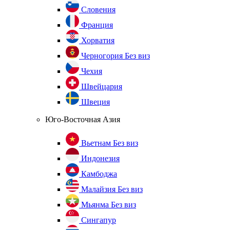
Словения
Франция
Хорватия
Черногория
Без виз
Чехия
Швейцария
Швеция
Юго-Восточная Азия
Вьетнам
Без виз
Индонезия
Камбоджа
Малайзия
Без виз
Мьянма
Без виз
Сингапур