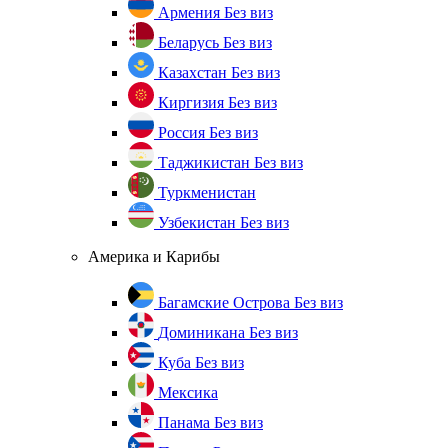
Армения
Без виз
Беларусь
Без виз
Казахстан
Без виз
Киргизия
Без виз
Россия
Без виз
Таджикистан
Без виз
Туркменистан
Узбекистан
Без виз
Америка и Карибы
Багамские Острова
Без виз
Доминикана
Без виз
Куба
Без виз
Мексика
Панама
Без виз