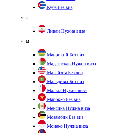
Куба
Без виз
л
Ливан
Нужна виза
м
Маврикий
Без виз
Мадагаскар
Нужна виза
Малайзия
Без виз
Мальдивы
Без виз
Мальта
Нужна виза
Марокко
Без виз
Мексика
Нужна виза
Мозамбик
Без виз
Монако
Нужна виза