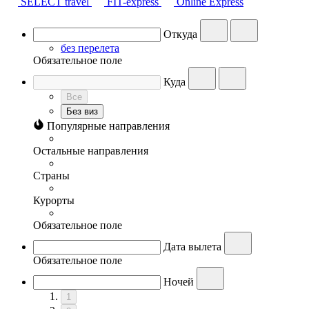
SELECT travel
FIT-express
Online Express
Откуда
без перелета
Обязательное поле
Куда
Все
Без виз
Популярные направления
Остальные направления
Страны
Курорты
Обязательное поле
Дата вылета
Обязательное поле
Ночей
1