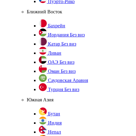
Пуэрто-Рико
Ближний Восток
Бахрейн
Иордания
Без виз
Катар
Без виз
Ливан
ОАЭ
Без виз
Оман
Без виз
Саудовская Аравия
Турция
Без виз
Южная Азия
Бутан
Индия
Непал