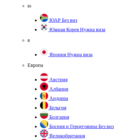
ю
ЮАР
Без виз
Южная Корея
Нужна виза
я
Япония
Нужна виза
Европа
Австрия
Албания
Андорра
Бельгия
Болгария
Босния и Герцеговина
Без виз
Великобритания