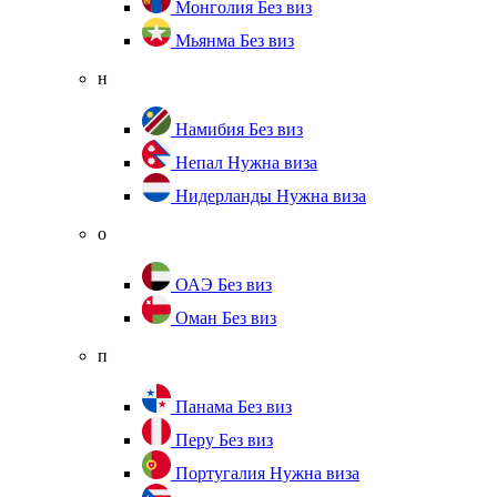
Монголия
Без виз
Мьянма
Без виз
н
Намибия
Без виз
Непал
Нужна виза
Нидерланды
Нужна виза
о
ОАЭ
Без виз
Оман
Без виз
п
Панама
Без виз
Перу
Без виз
Португалия
Нужна виза