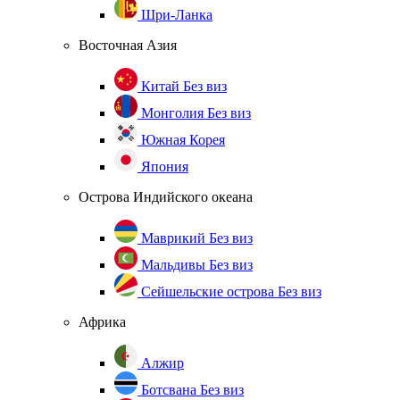
Шри-Ланка
Восточная Азия
Китай
Без виз
Монголия
Без виз
Южная Корея
Япония
Острова Индийского океана
Маврикий
Без виз
Мальдивы
Без виз
Сейшельские острова
Без виз
Африка
Алжир
Ботсвана
Без виз