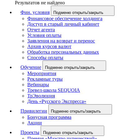
Результатов не найдено
Фин. условия
Подменю открыть/закрыть
Финансовое обеспечение холдинга
Доступ в старый личный кабинет
Отчет агента
Условия оплаты
Заявления на возврат и перенос
Архив курсов валют
Обработка персональных данных
Способы оплаты
Обучение
Подменю открыть/закрыть
Мероприятия
Рекламные туры
Вебинары
Тревел-школа SEQUOIA
ТрЭволюция
День «Русского Экспресса»
Привилегии
Подменю открыть/закрыть
Бонусная программа
Акции
Проекты
Подменю открыть/закрыть
Премия «Маэстро путешествий»