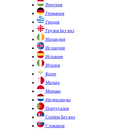
Венгрия
Германия
Греция
Грузия
Без виз
Ирландия
Исландия
Испания
Италия
Кипр
Мальта
Монако
Нидерланды
Португалия
Сербия
Без виз
Словакия