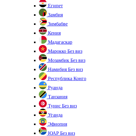
Египет
Замбия
Зимбабве
Кения
Мадагаскар
Марокко
Без виз
Мозамбик
Без виз
Намибия
Без виз
Республика Конго
Руанда
Танзания
Тунис
Без виз
Уганда
Эфиопия
ЮАР
Без виз