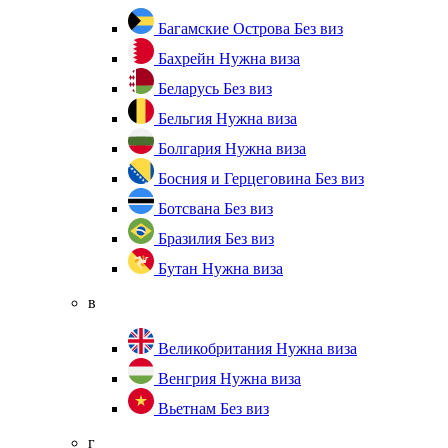
Багамские Острова
Без виз
Бахрейн
Нужна виза
Беларусь
Без виз
Бельгия
Нужна виза
Болгария
Нужна виза
Босния и Герцеговина
Без виз
Ботсвана
Без виз
Бразилия
Без виз
Бутан
Нужна виза
в
Великобритания
Нужна виза
Венгрия
Нужна виза
Вьетнам
Без виз
г