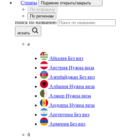
Страны
Подменю открыть/закрыть
По алфавиту
По регионам
поиск по названию
искать
а
Абхазия
Без виз
Австрия
Нужна виза
Азербайджан
Без виз
Албания
Нужна виза
Алжир
Нужна виза
Андорра
Нужна виза
Аргентина
Без виз
Армения
Без виз
б