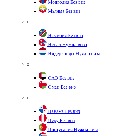
Монголия
Без виз
Мьянма
Без виз
н
Намибия
Без виз
Непал
Нужна виза
Нидерланды
Нужна виза
о
ОАЭ
Без виз
Оман
Без виз
п
Панама
Без виз
Перу
Без виз
Португалия
Нужна виза