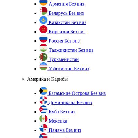
Армения
Без виз
Беларусь
Без виз
Казахстан
Без виз
Киргизия
Без виз
Россия
Без виз
Таджикистан
Без виз
Туркменистан
Узбекистан
Без виз
Америка и Карибы
Багамские Острова
Без виз
Доминикана
Без виз
Куба
Без виз
Мексика
Панама
Без виз