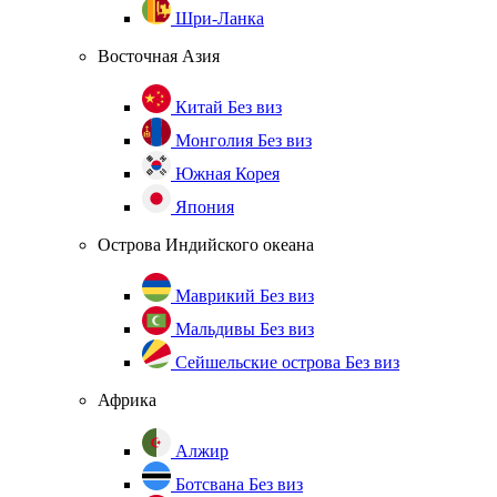
Шри-Ланка
Восточная Азия
Китай
Без виз
Монголия
Без виз
Южная Корея
Япония
Острова Индийского океана
Маврикий
Без виз
Мальдивы
Без виз
Сейшельские острова
Без виз
Африка
Алжир
Ботсвана
Без виз