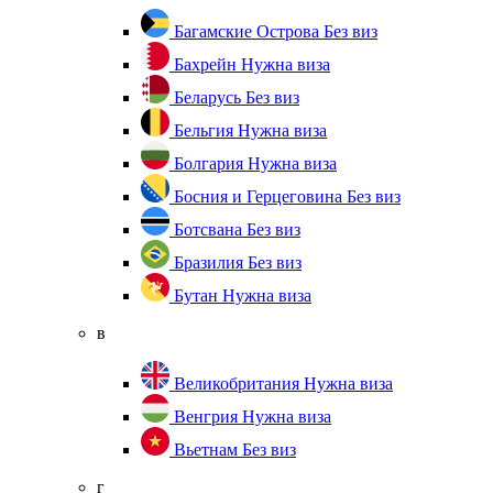
Багамские Острова
Без виз
Бахрейн
Нужна виза
Беларусь
Без виз
Бельгия
Нужна виза
Болгария
Нужна виза
Босния и Герцеговина
Без виз
Ботсвана
Без виз
Бразилия
Без виз
Бутан
Нужна виза
в
Великобритания
Нужна виза
Венгрия
Нужна виза
Вьетнам
Без виз
г