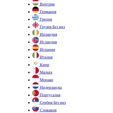
Венгрия
Германия
Греция
Грузия
Без виз
Ирландия
Исландия
Испания
Италия
Кипр
Мальта
Монако
Нидерланды
Португалия
Сербия
Без виз
Словакия