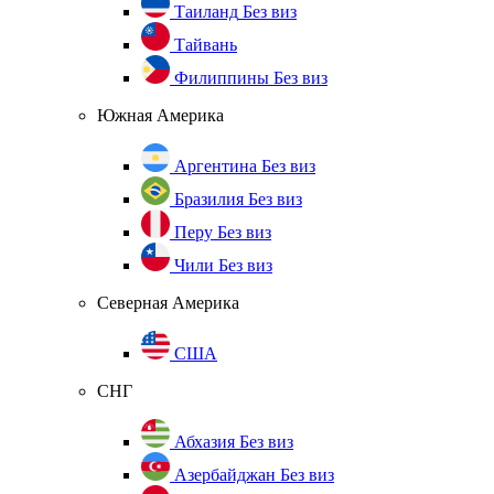
Таиланд
Без виз
Тайвань
Филиппины
Без виз
Южная Америка
Аргентина
Без виз
Бразилия
Без виз
Перу
Без виз
Чили
Без виз
Северная Америка
США
СНГ
Абхазия
Без виз
Азербайджан
Без виз