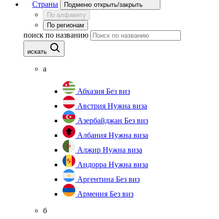
Страны
Подменю открыть/закрыть
По алфавиту
По регионам
поиск по названию
искать
а
Абхазия
Без виз
Австрия
Нужна виза
Азербайджан
Без виз
Албания
Нужна виза
Алжир
Нужна виза
Андорра
Нужна виза
Аргентина
Без виз
Армения
Без виз
б