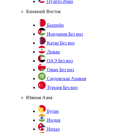
Пуэрто-Рико
Ближний Восток
Бахрейн
Иордания
Без виз
Катар
Без виз
Ливан
ОАЭ
Без виз
Оман
Без виз
Саудовская Аравия
Турция
Без виз
Южная Азия
Бутан
Индия
Непал