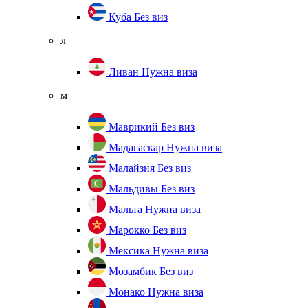
Куба
Без виз
л
Ливан
Нужна виза
м
Маврикий
Без виз
Мадагаскар
Нужна виза
Малайзия
Без виз
Мальдивы
Без виз
Мальта
Нужна виза
Марокко
Без виз
Мексика
Нужна виза
Мозамбик
Без виз
Монако
Нужна виза