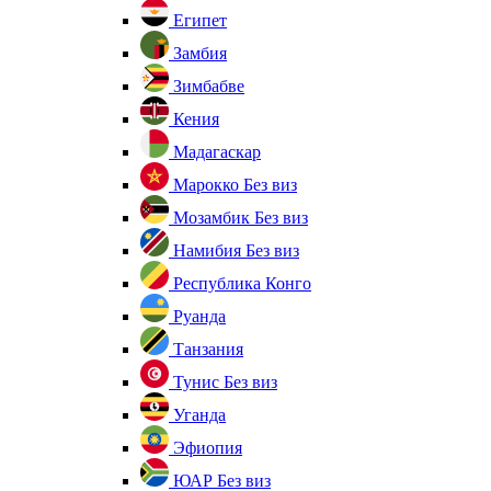
Египет
Замбия
Зимбабве
Кения
Мадагаскар
Марокко
Без виз
Мозамбик
Без виз
Намибия
Без виз
Республика Конго
Руанда
Танзания
Тунис
Без виз
Уганда
Эфиопия
ЮАР
Без виз