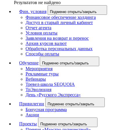
Результатов не найдено
Фин. условия
Подменю открыть/закрыть
Финансовое обеспечение холдинга
Доступ в старый личный кабинет
Отчет агента
Условия оплаты
Заявления на возврат и перенос
Архив курсов валют
Обработка персональных данных
Способы оплаты
Обучение
Подменю открыть/закрыть
Мероприятия
Рекламные туры
Вебинары
Тревел-школа SEQUOIA
ТрЭволюция
День «Русского Экспресса»
Привилегии
Подменю открыть/закрыть
Бонусная программа
Акции
Проекты
Подменю открыть/закрыть
Премия «Маэстро путешествий»