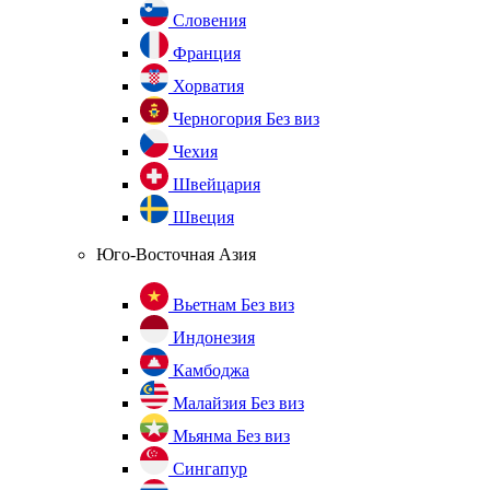
Словения
Франция
Хорватия
Черногория
Без виз
Чехия
Швейцария
Швеция
Юго-Восточная Азия
Вьетнам
Без виз
Индонезия
Камбоджа
Малайзия
Без виз
Мьянма
Без виз
Сингапур