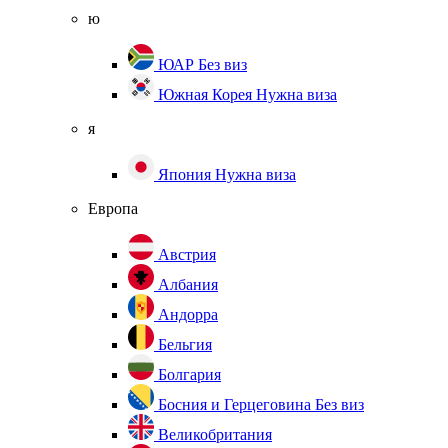
ю
ЮАР
Без виз
Южная Корея
Нужна виза
я
Япония
Нужна виза
Европа
Австрия
Албания
Андорра
Бельгия
Болгария
Босния и Герцеговина
Без виз
Великобритания