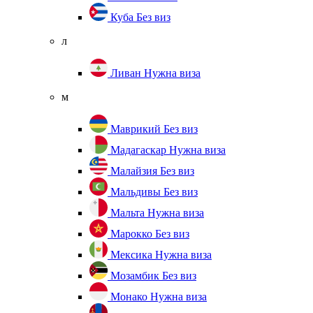
Куба
Без виз
л
Ливан
Нужна виза
м
Маврикий
Без виз
Мадагаскар
Нужна виза
Малайзия
Без виз
Мальдивы
Без виз
Мальта
Нужна виза
Марокко
Без виз
Мексика
Нужна виза
Мозамбик
Без виз
Монако
Нужна виза