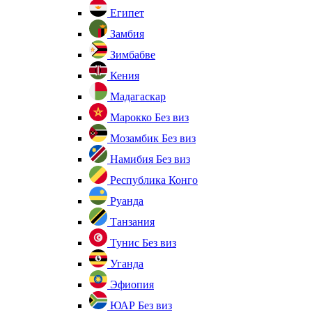
Египет
Замбия
Зимбабве
Кения
Мадагаскар
Марокко
Без виз
Мозамбик
Без виз
Намибия
Без виз
Республика Конго
Руанда
Танзания
Тунис
Без виз
Уганда
Эфиопия
ЮАР
Без виз