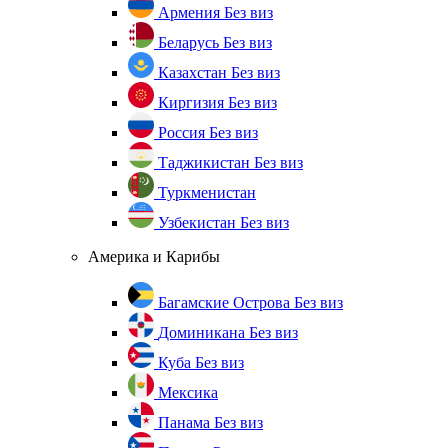
Армения
Без виз
Беларусь
Без виз
Казахстан
Без виз
Киргизия
Без виз
Россия
Без виз
Таджикистан
Без виз
Туркменистан
Узбекистан
Без виз
Америка и Карибы
Багамские Острова
Без виз
Доминикана
Без виз
Куба
Без виз
Мексика
Панама
Без виз