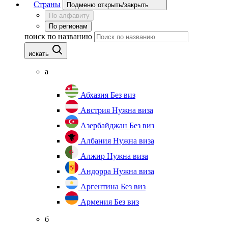
Страны
Подменю открыть/закрыть
По алфавиту
По регионам
поиск по названию
искать
а
Абхазия
Без виз
Австрия
Нужна виза
Азербайджан
Без виз
Албания
Нужна виза
Алжир
Нужна виза
Андорра
Нужна виза
Аргентина
Без виз
Армения
Без виз
б