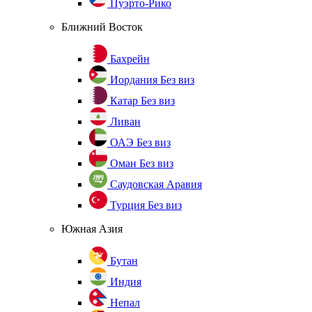
Пуэрто-Рико
Ближний Восток
Бахрейн
Иордания
Без виз
Катар
Без виз
Ливан
ОАЭ
Без виз
Оман
Без виз
Саудовская Аравия
Турция
Без виз
Южная Азия
Бутан
Индия
Непал