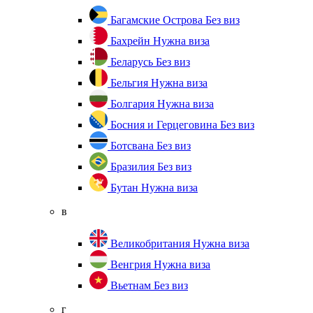
Багамские Острова
Без виз
Бахрейн
Нужна виза
Беларусь
Без виз
Бельгия
Нужна виза
Болгария
Нужна виза
Босния и Герцеговина
Без виз
Ботсвана
Без виз
Бразилия
Без виз
Бутан
Нужна виза
в
Великобритания
Нужна виза
Венгрия
Нужна виза
Вьетнам
Без виз
г