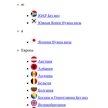
ю
ЮАР
Без виз
Южная Корея
Нужна виза
я
Япония
Нужна виза
Европа
Австрия
Албания
Андорра
Бельгия
Болгария
Босния и Герцеговина
Без виз
Великобритания