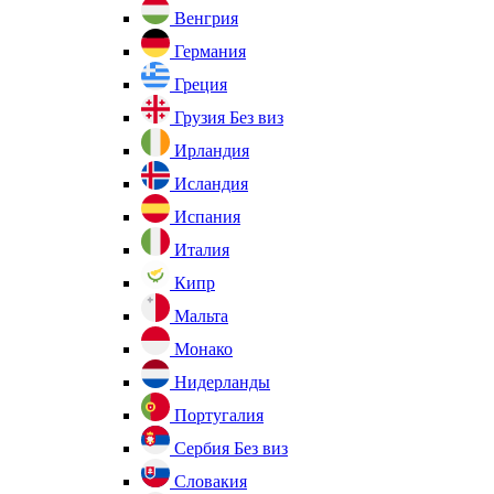
Венгрия
Германия
Греция
Грузия
Без виз
Ирландия
Исландия
Испания
Италия
Кипр
Мальта
Монако
Нидерланды
Португалия
Сербия
Без виз
Словакия