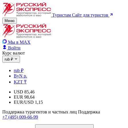
Туристам
Сайт для туристов
Меню
Мы в MAX
Войти
Курс валют
rub ₽
rub ₽
ByN р.
KZT ₸
USD
85,46
EUR
98,64
EUR/USD
1,15
Поддержка турагентов и частных лиц
Поддержка
+7 (495) 009-66-99