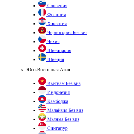
Словения
Франция
Хорватия
Черногория
Без виз
Чехия
Швейцария
Швеция
Юго-Восточная Азия
Вьетнам
Без виз
Индонезия
Камбоджа
Малайзия
Без виз
Мьянма
Без виз
Сингапур