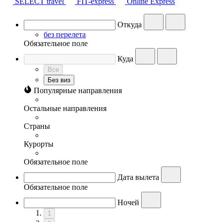
SELECT travel
FIT-express
Online Express
Откуда
без перелета
Обязательное поле
Куда
Все
Без виз
Популярные направления
Остальные направления
Страны
Курорты
Обязательное поле
Дата вылета
Обязательное поле
Ночей
1