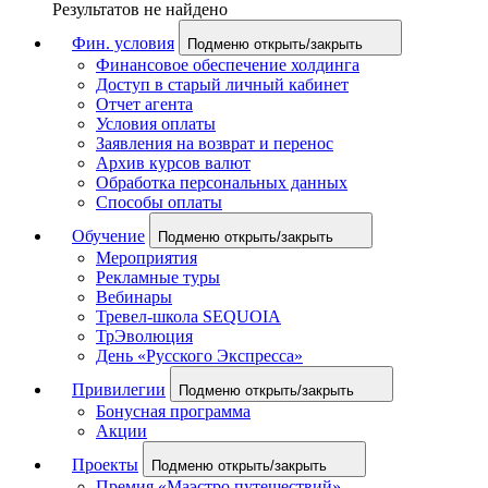
Результатов не найдено
Фин. условия
Подменю открыть/закрыть
Финансовое обеспечение холдинга
Доступ в старый личный кабинет
Отчет агента
Условия оплаты
Заявления на возврат и перенос
Архив курсов валют
Обработка персональных данных
Способы оплаты
Обучение
Подменю открыть/закрыть
Мероприятия
Рекламные туры
Вебинары
Тревел-школа SEQUOIA
ТрЭволюция
День «Русского Экспресса»
Привилегии
Подменю открыть/закрыть
Бонусная программа
Акции
Проекты
Подменю открыть/закрыть
Премия «Маэстро путешествий»