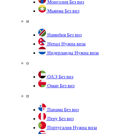
Монголия
Без виз
Мьянма
Без виз
н
Намибия
Без виз
Непал
Нужна виза
Нидерланды
Нужна виза
о
ОАЭ
Без виз
Оман
Без виз
п
Панама
Без виз
Перу
Без виз
Португалия
Нужна виза