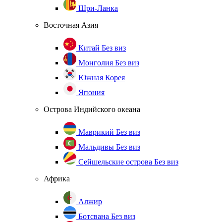
Шри-Ланка
Восточная Азия
Китай
Без виз
Монголия
Без виз
Южная Корея
Япония
Острова Индийского океана
Маврикий
Без виз
Мальдивы
Без виз
Сейшельские острова
Без виз
Африка
Алжир
Ботсвана
Без виз