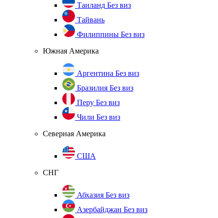
Таиланд
Без виз
Тайвань
Филиппины
Без виз
Южная Америка
Аргентина
Без виз
Бразилия
Без виз
Перу
Без виз
Чили
Без виз
Северная Америка
США
СНГ
Абхазия
Без виз
Азербайджан
Без виз