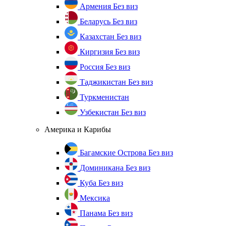
Армения
Без виз
Беларусь
Без виз
Казахстан
Без виз
Киргизия
Без виз
Россия
Без виз
Таджикистан
Без виз
Туркменистан
Узбекистан
Без виз
Америка и Карибы
Багамские Острова
Без виз
Доминикана
Без виз
Куба
Без виз
Мексика
Панама
Без виз