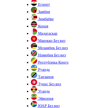
Египет
Замбия
Зимбабве
Кения
Мадагаскар
Марокко
Без виз
Мозамбик
Без виз
Намибия
Без виз
Республика Конго
Руанда
Танзания
Тунис
Без виз
Уганда
Эфиопия
ЮАР
Без виз