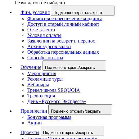
Результатов не найдено
Фин. условия
Подменю открыть/закрыть
Финансовое обеспечение холдинга
Доступ в старый личный кабинет
Отчет агента
Условия оплаты
Заявления на возврат и перенос
Архив курсов валют
Обработка персональных данных
Способы оплаты
Обучение
Подменю открыть/закрыть
Мероприятия
Рекламные туры
Вебинары
Тревел-школа SEQUOIA
ТрЭволюция
День «Русского Экспресса»
Привилегии
Подменю открыть/закрыть
Бонусная программа
Акции
Проекты
Подменю открыть/закрыть
Премия «Маэстро путешествий»