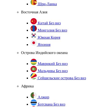
Шри-Ланка
Восточная Азия
Китай
Без виз
Монголия
Без виз
Южная Корея
Япония
Острова Индийского океана
Маврикий
Без виз
Мальдивы
Без виз
Сейшельские острова
Без виз
Африка
Алжир
Ботсвана
Без виз