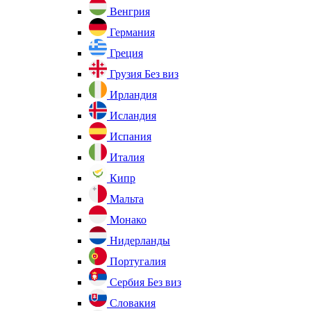
Венгрия
Германия
Греция
Грузия
Без виз
Ирландия
Исландия
Испания
Италия
Кипр
Мальта
Монако
Нидерланды
Португалия
Сербия
Без виз
Словакия