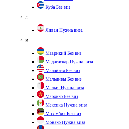
Куба
Без виз
л
Ливан
Нужна виза
м
Маврикий
Без виз
Мадагаскар
Нужна виза
Малайзия
Без виз
Мальдивы
Без виз
Мальта
Нужна виза
Марокко
Без виз
Мексика
Нужна виза
Мозамбик
Без виз
Монако
Нужна виза