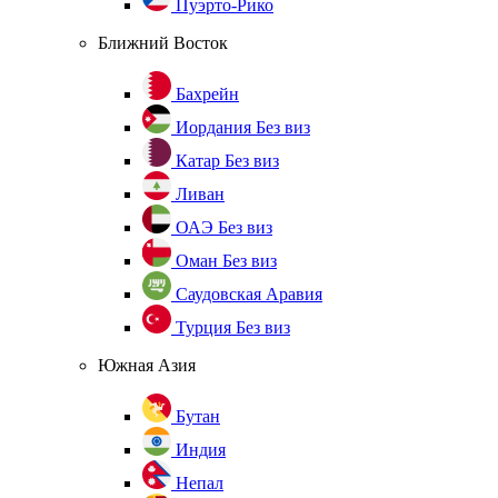
Пуэрто-Рико
Ближний Восток
Бахрейн
Иордания
Без виз
Катар
Без виз
Ливан
ОАЭ
Без виз
Оман
Без виз
Саудовская Аравия
Турция
Без виз
Южная Азия
Бутан
Индия
Непал