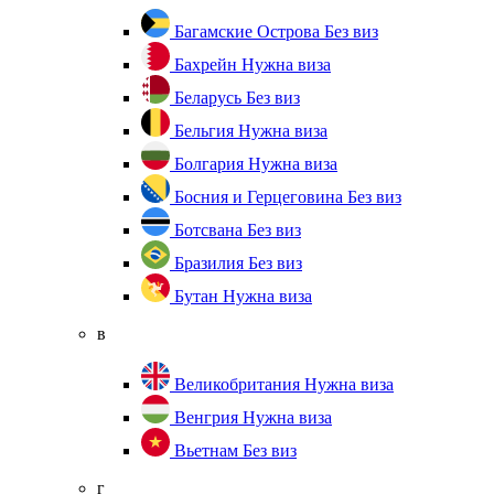
Багамские Острова
Без виз
Бахрейн
Нужна виза
Беларусь
Без виз
Бельгия
Нужна виза
Болгария
Нужна виза
Босния и Герцеговина
Без виз
Ботсвана
Без виз
Бразилия
Без виз
Бутан
Нужна виза
в
Великобритания
Нужна виза
Венгрия
Нужна виза
Вьетнам
Без виз
г