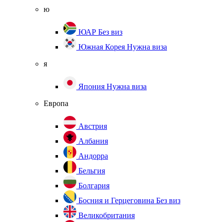
ю
ЮАР
Без виз
Южная Корея
Нужна виза
я
Япония
Нужна виза
Европа
Австрия
Албания
Андорра
Бельгия
Болгария
Босния и Герцеговина
Без виз
Великобритания