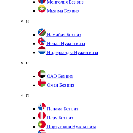
Монголия
Без виз
Мьянма
Без виз
н
Намибия
Без виз
Непал
Нужна виза
Нидерланды
Нужна виза
о
ОАЭ
Без виз
Оман
Без виз
п
Панама
Без виз
Перу
Без виз
Португалия
Нужна виза