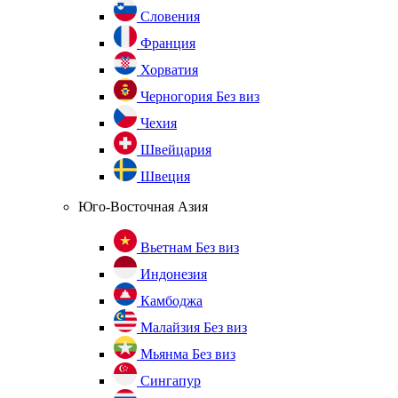
Словения
Франция
Хорватия
Черногория
Без виз
Чехия
Швейцария
Швеция
Юго-Восточная Азия
Вьетнам
Без виз
Индонезия
Камбоджа
Малайзия
Без виз
Мьянма
Без виз
Сингапур