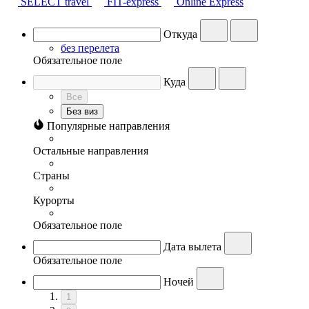
SELECT travel
FIT-express
Online Express
Откуда
без перелета
Обязательное поле
Куда
Все
Без виз
Популярные направления
Остальные направления
Страны
Курорты
Обязательное поле
Дата вылета
Обязательное поле
Ночей
1