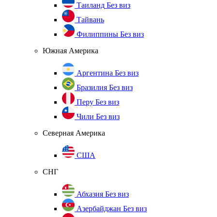
Таиланд
Без виз
Тайвань
Филиппины
Без виз
Южная Америка
Аргентина
Без виз
Бразилия
Без виз
Перу
Без виз
Чили
Без виз
Северная Америка
США
СНГ
Абхазия
Без виз
Азербайджан
Без виз