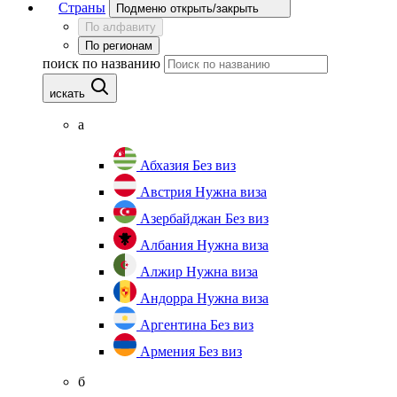
Страны
Подменю открыть/закрыть
По алфавиту
По регионам
поиск по названию
искать
а
Абхазия
Без виз
Австрия
Нужна виза
Азербайджан
Без виз
Албания
Нужна виза
Алжир
Нужна виза
Андорра
Нужна виза
Аргентина
Без виз
Армения
Без виз
б