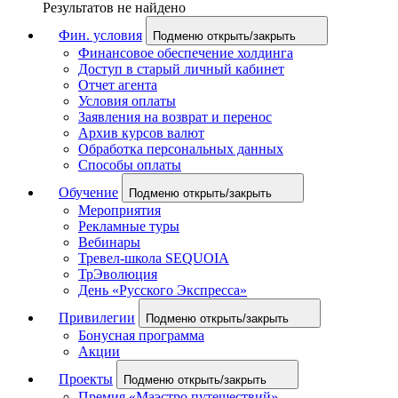
Результатов не найдено
Фин. условия
Подменю открыть/закрыть
Финансовое обеспечение холдинга
Доступ в старый личный кабинет
Отчет агента
Условия оплаты
Заявления на возврат и перенос
Архив курсов валют
Обработка персональных данных
Способы оплаты
Обучение
Подменю открыть/закрыть
Мероприятия
Рекламные туры
Вебинары
Тревел-школа SEQUOIA
ТрЭволюция
День «Русского Экспресса»
Привилегии
Подменю открыть/закрыть
Бонусная программа
Акции
Проекты
Подменю открыть/закрыть
Премия «Маэстро путешествий»