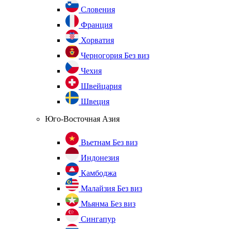
Словения
Франция
Хорватия
Черногория
Без виз
Чехия
Швейцария
Швеция
Юго-Восточная Азия
Вьетнам
Без виз
Индонезия
Камбоджа
Малайзия
Без виз
Мьянма
Без виз
Сингапур