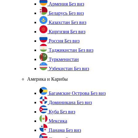
Армения
Без виз
Беларусь
Без виз
Казахстан
Без виз
Киргизия
Без виз
Россия
Без виз
Таджикистан
Без виз
Туркменистан
Узбекистан
Без виз
Америка и Карибы
Багамские Острова
Без виз
Доминикана
Без виз
Куба
Без виз
Мексика
Панама
Без виз