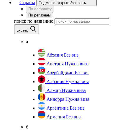
Страны
Подменю открыть/закрыть
По алфавиту
По регионам
поиск по названию
искать
а
Абхазия
Без виз
Австрия
Нужна виза
Азербайджан
Без виз
Албания
Нужна виза
Алжир
Нужна виза
Андорра
Нужна виза
Аргентина
Без виз
Армения
Без виз
б