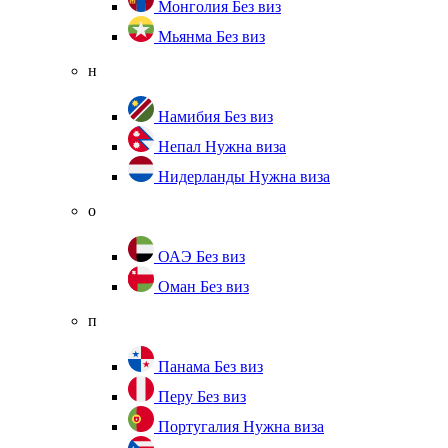
Монголия
Без виз
Мьянма
Без виз
н
Намибия
Без виз
Непал
Нужна виза
Нидерланды
Нужна виза
о
ОАЭ
Без виз
Оман
Без виз
п
Панама
Без виз
Перу
Без виз
Португалия
Нужна виза