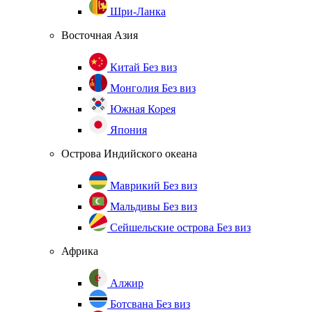
Шри-Ланка
Восточная Азия
Китай
Без виз
Монголия
Без виз
Южная Корея
Япония
Острова Индийского океана
Маврикий
Без виз
Мальдивы
Без виз
Сейшельские острова
Без виз
Африка
Алжир
Ботсвана
Без виз