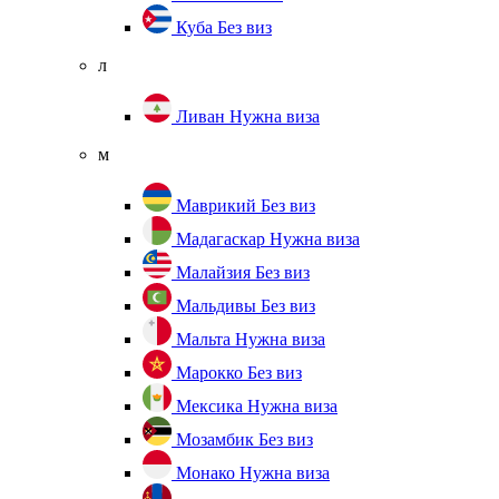
Куба
Без виз
л
Ливан
Нужна виза
м
Маврикий
Без виз
Мадагаскар
Нужна виза
Малайзия
Без виз
Мальдивы
Без виз
Мальта
Нужна виза
Марокко
Без виз
Мексика
Нужна виза
Мозамбик
Без виз
Монако
Нужна виза