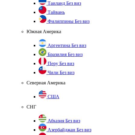
Таиланд
Без виз
Тайвань
Филиппины
Без виз
Южная Америка
Аргентина
Без виз
Бразилия
Без виз
Перу
Без виз
Чили
Без виз
Северная Америка
США
СНГ
Абхазия
Без виз
Азербайджан
Без виз