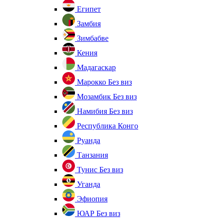
Египет
Замбия
Зимбабве
Кения
Мадагаскар
Марокко
Без виз
Мозамбик
Без виз
Намибия
Без виз
Республика Конго
Руанда
Танзания
Тунис
Без виз
Уганда
Эфиопия
ЮАР
Без виз