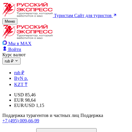
Туристам
Сайт для туристов
Меню
Мы в MAX
Войти
Курс валют
rub ₽
rub ₽
ByN р.
KZT ₸
USD
85,46
EUR
98,64
EUR/USD
1,15
Поддержка турагентов и частных лиц
Поддержка
+7 (495) 009-66-99