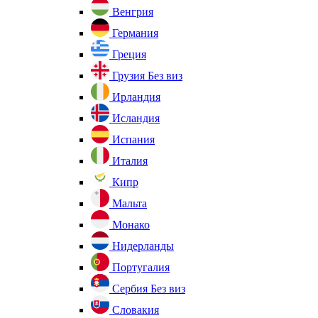
Венгрия
Германия
Греция
Грузия
Без виз
Ирландия
Исландия
Испания
Италия
Кипр
Мальта
Монако
Нидерланды
Португалия
Сербия
Без виз
Словакия