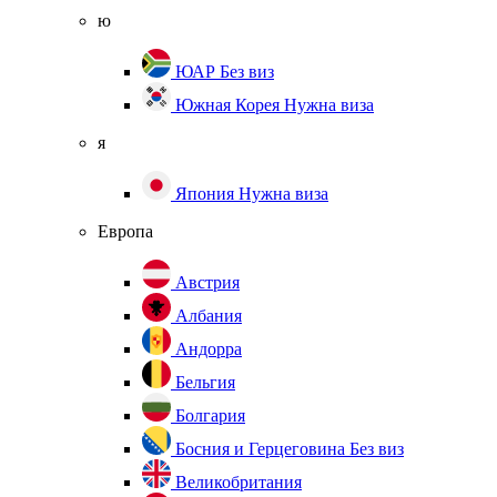
ю
ЮАР
Без виз
Южная Корея
Нужна виза
я
Япония
Нужна виза
Европа
Австрия
Албания
Андорра
Бельгия
Болгария
Босния и Герцеговина
Без виз
Великобритания