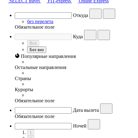
SELECT travel
FIT-express
Online Express
Откуда
без перелета
Обязательное поле
Куда
Все
Без виз
Популярные направления
Остальные направления
Страны
Курорты
Обязательное поле
Дата вылета
Обязательное поле
Ночей
1