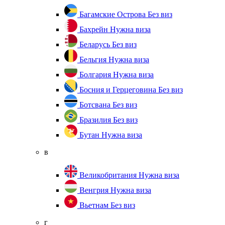
Багамские Острова
Без виз
Бахрейн
Нужна виза
Беларусь
Без виз
Бельгия
Нужна виза
Болгария
Нужна виза
Босния и Герцеговина
Без виз
Ботсвана
Без виз
Бразилия
Без виз
Бутан
Нужна виза
в
Великобритания
Нужна виза
Венгрия
Нужна виза
Вьетнам
Без виз
г