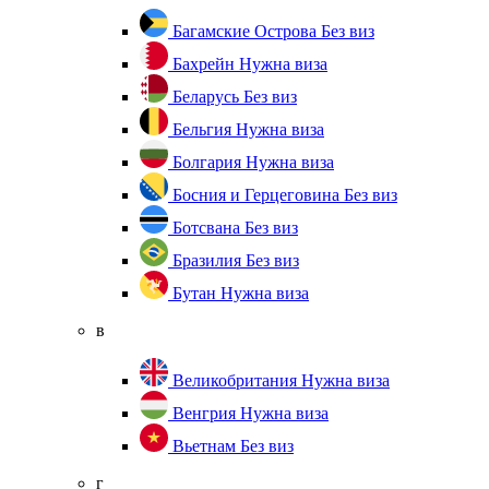
Багамские Острова
Без виз
Бахрейн
Нужна виза
Беларусь
Без виз
Бельгия
Нужна виза
Болгария
Нужна виза
Босния и Герцеговина
Без виз
Ботсвана
Без виз
Бразилия
Без виз
Бутан
Нужна виза
в
Великобритания
Нужна виза
Венгрия
Нужна виза
Вьетнам
Без виз
г