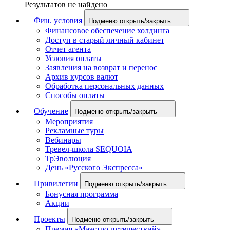
Результатов не найдено
Фин. условия
Подменю открыть/закрыть
Финансовое обеспечение холдинга
Доступ в старый личный кабинет
Отчет агента
Условия оплаты
Заявления на возврат и перенос
Архив курсов валют
Обработка персональных данных
Способы оплаты
Обучение
Подменю открыть/закрыть
Мероприятия
Рекламные туры
Вебинары
Тревел-школа SEQUOIA
ТрЭволюция
День «Русского Экспресса»
Привилегии
Подменю открыть/закрыть
Бонусная программа
Акции
Проекты
Подменю открыть/закрыть
Премия «Маэстро путешествий»