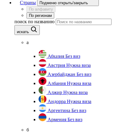
Страны
Подменю открыть/закрыть
По алфавиту
По регионам
поиск по названию
искать
а
Абхазия
Без виз
Австрия
Нужна виза
Азербайджан
Без виз
Албания
Нужна виза
Алжир
Нужна виза
Андорра
Нужна виза
Аргентина
Без виз
Армения
Без виз
б