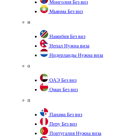
Монголия
Без виз
Мьянма
Без виз
н
Намибия
Без виз
Непал
Нужна виза
Нидерланды
Нужна виза
о
ОАЭ
Без виз
Оман
Без виз
п
Панама
Без виз
Перу
Без виз
Португалия
Нужна виза