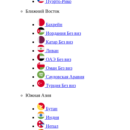
Пуэрто-Рико
Ближний Восток
Бахрейн
Иордания
Без виз
Катар
Без виз
Ливан
ОАЭ
Без виз
Оман
Без виз
Саудовская Аравия
Турция
Без виз
Южная Азия
Бутан
Индия
Непал