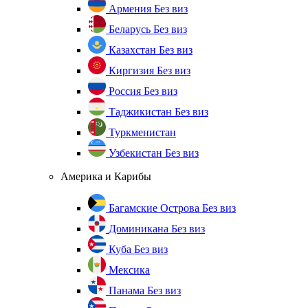
Армения
Без виз
Беларусь
Без виз
Казахстан
Без виз
Киргизия
Без виз
Россия
Без виз
Таджикистан
Без виз
Туркменистан
Узбекистан
Без виз
Америка и Карибы
Багамские Острова
Без виз
Доминикана
Без виз
Куба
Без виз
Мексика
Панама
Без виз