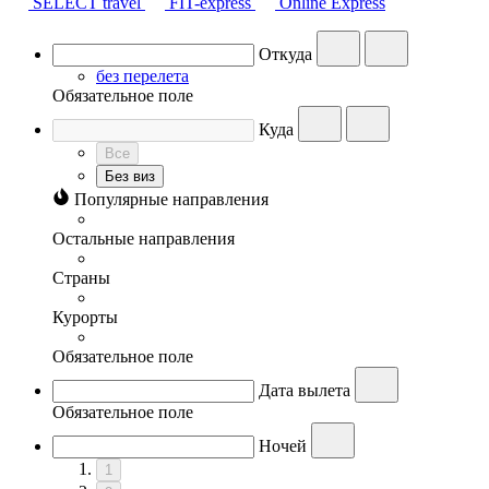
SELECT travel
FIT-express
Online Express
Откуда
без перелета
Обязательное поле
Куда
Все
Без виз
Популярные направления
Остальные направления
Страны
Курорты
Обязательное поле
Дата вылета
Обязательное поле
Ночей
1