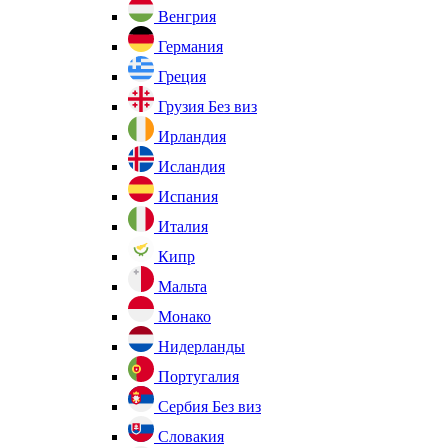
Венгрия
Германия
Греция
Грузия
Без виз
Ирландия
Исландия
Испания
Италия
Кипр
Мальта
Монако
Нидерланды
Португалия
Сербия
Без виз
Словакия