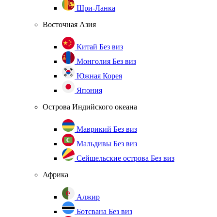
Шри-Ланка
Восточная Азия
Китай
Без виз
Монголия
Без виз
Южная Корея
Япония
Острова Индийского океана
Маврикий
Без виз
Мальдивы
Без виз
Сейшельские острова
Без виз
Африка
Алжир
Ботсвана
Без виз