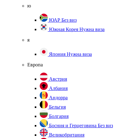
ю
ЮАР
Без виз
Южная Корея
Нужна виза
я
Япония
Нужна виза
Европа
Австрия
Албания
Андорра
Бельгия
Болгария
Босния и Герцеговина
Без виз
Великобритания