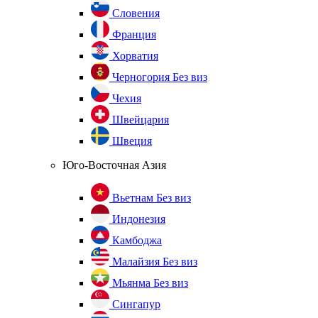
Словения
Франция
Хорватия
Черногория
Без виз
Чехия
Швейцария
Швеция
Юго-Восточная Азия
Вьетнам
Без виз
Индонезия
Камбоджа
Малайзия
Без виз
Мьянма
Без виз
Сингапур