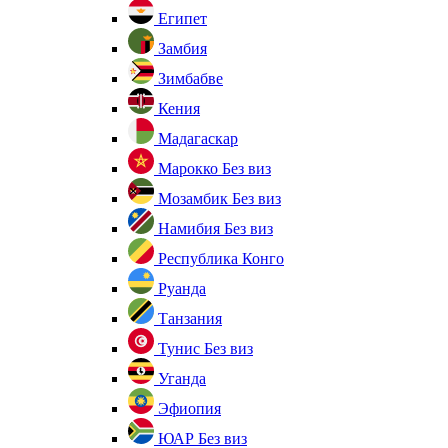
Египет
Замбия
Зимбабве
Кения
Мадагаскар
Марокко
Без виз
Мозамбик
Без виз
Намибия
Без виз
Республика Конго
Руанда
Танзания
Тунис
Без виз
Уганда
Эфиопия
ЮАР
Без виз