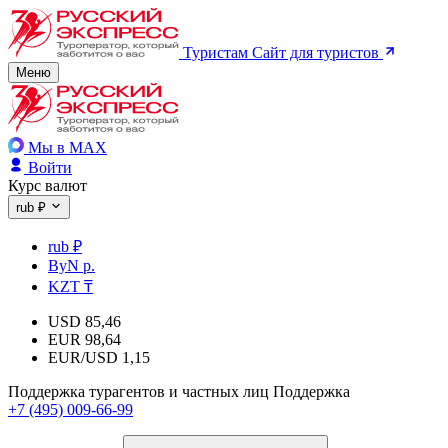
Туристам
Сайт для туристов
Меню
Мы в MAX
Войти
Курс валют
rub ₽
rub ₽
ByN р.
KZT ₸
USD
85,46
EUR
98,64
EUR/USD
1,15
Поддержка турагентов и частных лиц
Поддержка
+7 (495) 009-66-99