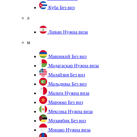
Куба
Без виз
л
Ливан
Нужна виза
м
Маврикий
Без виз
Мадагаскар
Нужна виза
Малайзия
Без виз
Мальдивы
Без виз
Мальта
Нужна виза
Марокко
Без виз
Мексика
Нужна виза
Мозамбик
Без виз
Монако
Нужна виза