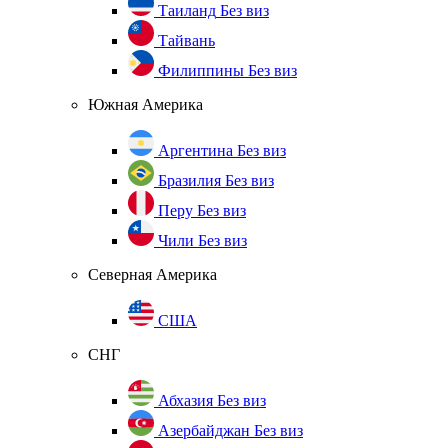
Таиланд
Без виз
Тайвань
Филиппины
Без виз
Южная Америка
Аргентина
Без виз
Бразилия
Без виз
Перу
Без виз
Чили
Без виз
Северная Америка
США
СНГ
Абхазия
Без виз
Азербайджан
Без виз