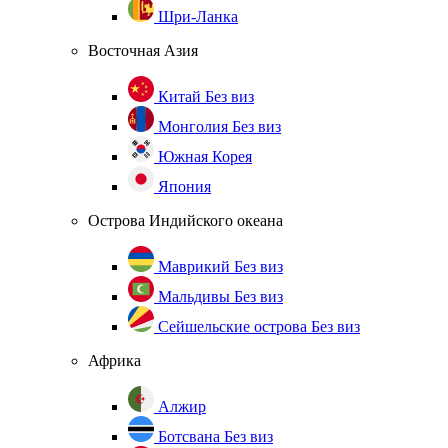
Шри-Ланка
Восточная Азия
Китай
Без виз
Монголия
Без виз
Южная Корея
Япония
Острова Индийского океана
Маврикий
Без виз
Мальдивы
Без виз
Сейшельские острова
Без виз
Африка
Алжир
Ботсвана
Без виз