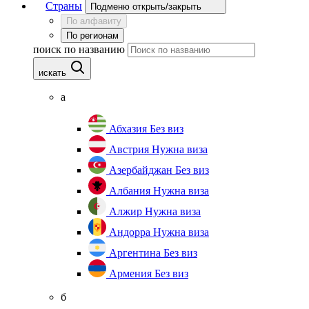
Страны
Подменю открыть/закрыть
По алфавиту
По регионам
поиск по названию
искать
а
Абхазия
Без виз
Австрия
Нужна виза
Азербайджан
Без виз
Албания
Нужна виза
Алжир
Нужна виза
Андорра
Нужна виза
Аргентина
Без виз
Армения
Без виз
б