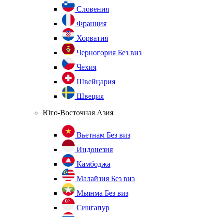
Словения
Франция
Хорватия
Черногория
Без виз
Чехия
Швейцария
Швеция
Юго-Восточная Азия
Вьетнам
Без виз
Индонезия
Камбоджа
Малайзия
Без виз
Мьянма
Без виз
Сингапур