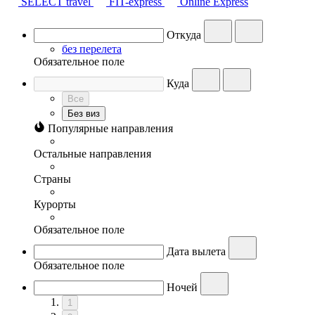
SELECT travel
FIT-express
Online Express
Откуда
без перелета
Обязательное поле
Куда
Все
Без виз
Популярные направления
Остальные направления
Страны
Курорты
Обязательное поле
Дата вылета
Обязательное поле
Ночей
1