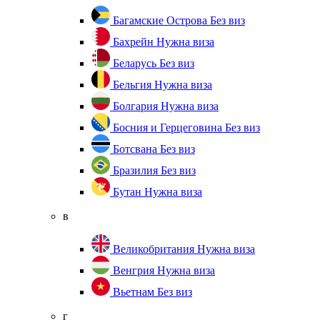
Багамские Острова
Без виз
Бахрейн
Нужна виза
Беларусь
Без виз
Бельгия
Нужна виза
Болгария
Нужна виза
Босния и Герцеговина
Без виз
Ботсвана
Без виз
Бразилия
Без виз
Бутан
Нужна виза
в
Великобритания
Нужна виза
Венгрия
Нужна виза
Вьетнам
Без виз
г