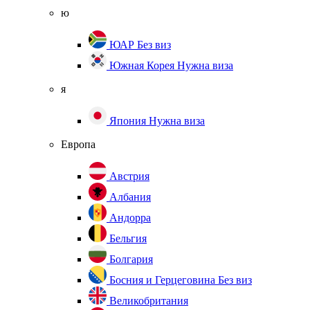
ю
ЮАР
Без виз
Южная Корея
Нужна виза
я
Япония
Нужна виза
Европа
Австрия
Албания
Андорра
Бельгия
Болгария
Босния и Герцеговина
Без виз
Великобритания