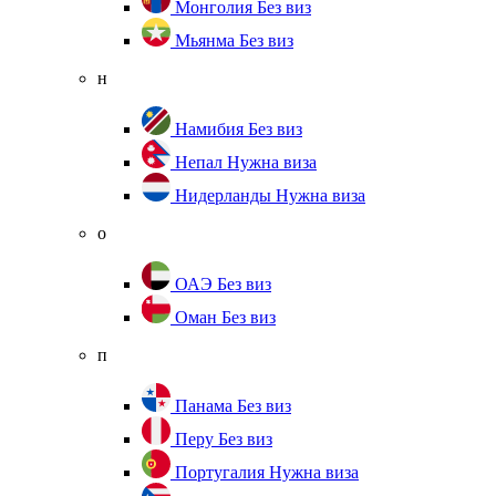
Монголия
Без виз
Мьянма
Без виз
н
Намибия
Без виз
Непал
Нужна виза
Нидерланды
Нужна виза
о
ОАЭ
Без виз
Оман
Без виз
п
Панама
Без виз
Перу
Без виз
Португалия
Нужна виза