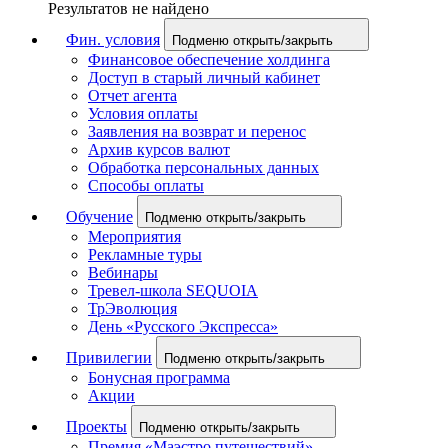
Результатов не найдено
Фин. условия
Подменю открыть/закрыть
Финансовое обеспечение холдинга
Доступ в старый личный кабинет
Отчет агента
Условия оплаты
Заявления на возврат и перенос
Архив курсов валют
Обработка персональных данных
Способы оплаты
Обучение
Подменю открыть/закрыть
Мероприятия
Рекламные туры
Вебинары
Тревел-школа SEQUOIA
ТрЭволюция
День «Русского Экспресса»
Привилегии
Подменю открыть/закрыть
Бонусная программа
Акции
Проекты
Подменю открыть/закрыть
Премия «Маэстро путешествий»