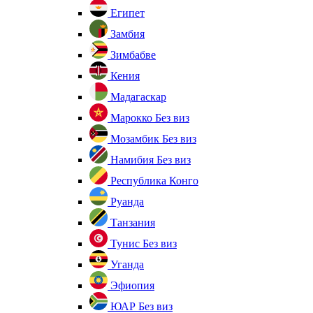
Египет
Замбия
Зимбабве
Кения
Мадагаскар
Марокко
Без виз
Мозамбик
Без виз
Намибия
Без виз
Республика Конго
Руанда
Танзания
Тунис
Без виз
Уганда
Эфиопия
ЮАР
Без виз