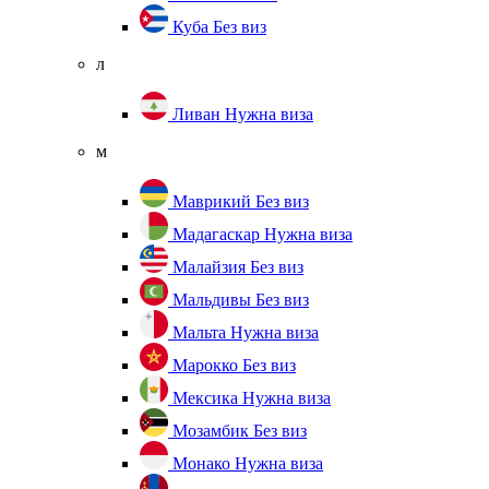
Куба
Без виз
л
Ливан
Нужна виза
м
Маврикий
Без виз
Мадагаскар
Нужна виза
Малайзия
Без виз
Мальдивы
Без виз
Мальта
Нужна виза
Марокко
Без виз
Мексика
Нужна виза
Мозамбик
Без виз
Монако
Нужна виза