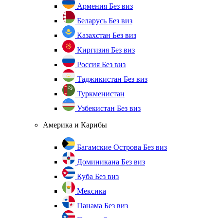
Армения
Без виз
Беларусь
Без виз
Казахстан
Без виз
Киргизия
Без виз
Россия
Без виз
Таджикистан
Без виз
Туркменистан
Узбекистан
Без виз
Америка и Карибы
Багамские Острова
Без виз
Доминикана
Без виз
Куба
Без виз
Мексика
Панама
Без виз