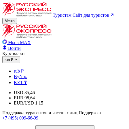
Туристам
Сайт для туристов
Меню
Мы в MAX
Войти
Курс валют
rub ₽
rub ₽
ByN р.
KZT ₸
USD
85,46
EUR
98,64
EUR/USD
1,15
Поддержка турагентов и частных лиц
Поддержка
+7 (495) 009-66-99