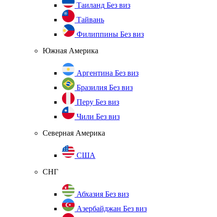
Таиланд
Без виз
Тайвань
Филиппины
Без виз
Южная Америка
Аргентина
Без виз
Бразилия
Без виз
Перу
Без виз
Чили
Без виз
Северная Америка
США
СНГ
Абхазия
Без виз
Азербайджан
Без виз