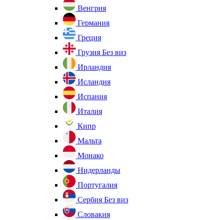
Венгрия
Германия
Греция
Грузия
Без виз
Ирландия
Исландия
Испания
Италия
Кипр
Мальта
Монако
Нидерланды
Португалия
Сербия
Без виз
Словакия