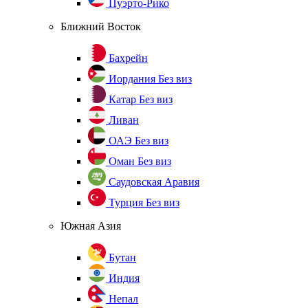
Пуэрто-Рико
Ближний Восток
Бахрейн
Иордания
Без виз
Катар
Без виз
Ливан
ОАЭ
Без виз
Оман
Без виз
Саудовская Аравия
Турция
Без виз
Южная Азия
Бутан
Индия
Непал