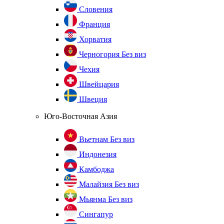
Словения
Франция
Хорватия
Черногория
Без виз
Чехия
Швейцария
Швеция
Юго-Восточная Азия
Вьетнам
Без виз
Индонезия
Камбоджа
Малайзия
Без виз
Мьянма
Без виз
Сингапур