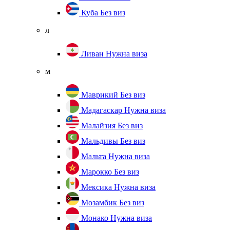
Куба
Без виз
л
Ливан
Нужна виза
м
Маврикий
Без виз
Мадагаскар
Нужна виза
Малайзия
Без виз
Мальдивы
Без виз
Мальта
Нужна виза
Марокко
Без виз
Мексика
Нужна виза
Мозамбик
Без виз
Монако
Нужна виза