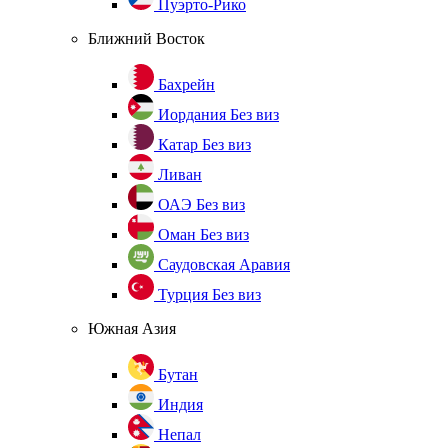
Пуэрто-Рико
Ближний Восток
Бахрейн
Иордания
Без виз
Катар
Без виз
Ливан
ОАЭ
Без виз
Оман
Без виз
Саудовская Аравия
Турция
Без виз
Южная Азия
Бутан
Индия
Непал