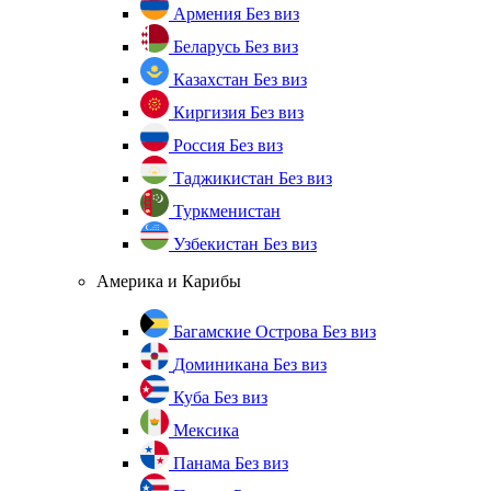
Армения
Без виз
Беларусь
Без виз
Казахстан
Без виз
Киргизия
Без виз
Россия
Без виз
Таджикистан
Без виз
Туркменистан
Узбекистан
Без виз
Америка и Карибы
Багамские Острова
Без виз
Доминикана
Без виз
Куба
Без виз
Мексика
Панама
Без виз