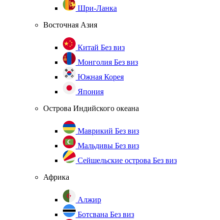
Шри-Ланка
Восточная Азия
Китай
Без виз
Монголия
Без виз
Южная Корея
Япония
Острова Индийского океана
Маврикий
Без виз
Мальдивы
Без виз
Сейшельские острова
Без виз
Африка
Алжир
Ботсвана
Без виз