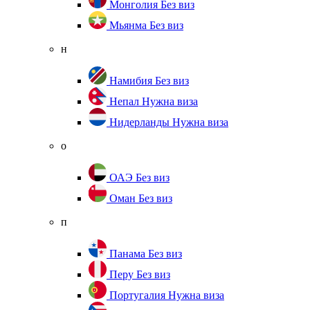
Монголия
Без виз
Мьянма
Без виз
н
Намибия
Без виз
Непал
Нужна виза
Нидерланды
Нужна виза
о
ОАЭ
Без виз
Оман
Без виз
п
Панама
Без виз
Перу
Без виз
Португалия
Нужна виза