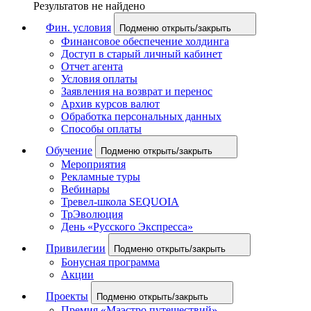
Результатов не найдено
Фин. условия
Подменю открыть/закрыть
Финансовое обеспечение холдинга
Доступ в старый личный кабинет
Отчет агента
Условия оплаты
Заявления на возврат и перенос
Архив курсов валют
Обработка персональных данных
Способы оплаты
Обучение
Подменю открыть/закрыть
Мероприятия
Рекламные туры
Вебинары
Тревел-школа SEQUOIA
ТрЭволюция
День «Русского Экспресса»
Привилегии
Подменю открыть/закрыть
Бонусная программа
Акции
Проекты
Подменю открыть/закрыть
Премия «Маэстро путешествий»