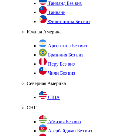
Таиланд
Без виз
Тайвань
Филиппины
Без виз
Южная Америка
Аргентина
Без виз
Бразилия
Без виз
Перу
Без виз
Чили
Без виз
Северная Америка
США
СНГ
Абхазия
Без виз
Азербайджан
Без виз