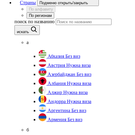
Страны
Подменю открыть/закрыть
По алфавиту
По регионам
поиск по названию
искать
а
Абхазия
Без виз
Австрия
Нужна виза
Азербайджан
Без виз
Албания
Нужна виза
Алжир
Нужна виза
Андорра
Нужна виза
Аргентина
Без виз
Армения
Без виз
б