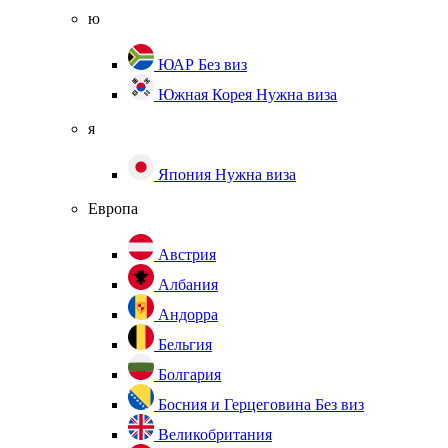
ю
ЮАР
Без виз
Южная Корея
Нужна виза
я
Япония
Нужна виза
Европа
Австрия
Албания
Андорра
Бельгия
Болгария
Босния и Герцеговина
Без виз
Великобритания