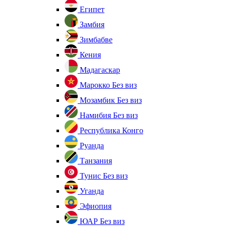
Египет
Замбия
Зимбабве
Кения
Мадагаскар
Марокко
Без виз
Мозамбик
Без виз
Намибия
Без виз
Республика Конго
Руанда
Танзания
Тунис
Без виз
Уганда
Эфиопия
ЮАР
Без виз