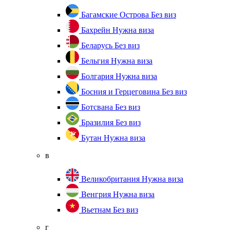
Багамские Острова
Без виз
Бахрейн
Нужна виза
Беларусь
Без виз
Бельгия
Нужна виза
Болгария
Нужна виза
Босния и Герцеговина
Без виз
Ботсвана
Без виз
Бразилия
Без виз
Бутан
Нужна виза
в
Великобритания
Нужна виза
Венгрия
Нужна виза
Вьетнам
Без виз
г