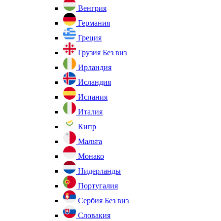
Венгрия
Германия
Греция
Грузия
Без виз
Ирландия
Исландия
Испания
Италия
Кипр
Мальта
Монако
Нидерланды
Португалия
Сербия
Без виз
Словакия