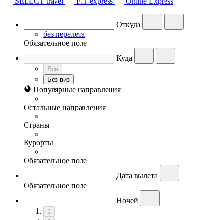
SELECT travel
FIT-express
Online Express
Откуда
без перелета
Обязательное поле
Куда
Все
Без виз
Популярные направления
Остальные направления
Страны
Курорты
Обязательное поле
Дата вылета
Обязательное поле
Ночей
1