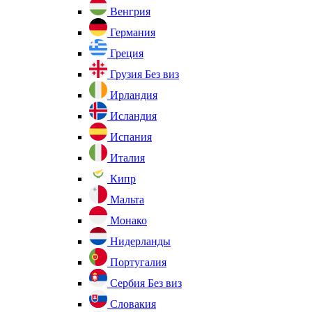
Венгрия
Германия
Греция
Грузия
Без виз
Ирландия
Исландия
Испания
Италия
Кипр
Мальта
Монако
Нидерланды
Португалия
Сербия
Без виз
Словакия