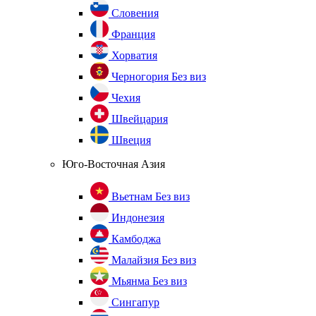
Словения
Франция
Хорватия
Черногория
Без виз
Чехия
Швейцария
Швеция
Юго-Восточная Азия
Вьетнам
Без виз
Индонезия
Камбоджа
Малайзия
Без виз
Мьянма
Без виз
Сингапур