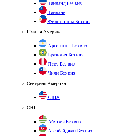
Таиланд
Без виз
Тайвань
Филиппины
Без виз
Южная Америка
Аргентина
Без виз
Бразилия
Без виз
Перу
Без виз
Чили
Без виз
Северная Америка
США
СНГ
Абхазия
Без виз
Азербайджан
Без виз