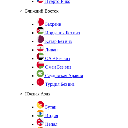
Пуэрто-Рико
Ближний Восток
Бахрейн
Иордания
Без виз
Катар
Без виз
Ливан
ОАЭ
Без виз
Оман
Без виз
Саудовская Аравия
Турция
Без виз
Южная Азия
Бутан
Индия
Непал