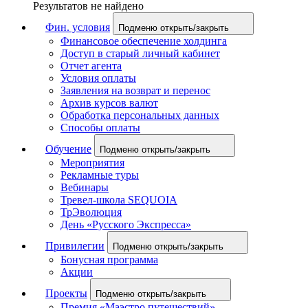
Результатов не найдено
Фин. условия
Подменю открыть/закрыть
Финансовое обеспечение холдинга
Доступ в старый личный кабинет
Отчет агента
Условия оплаты
Заявления на возврат и перенос
Архив курсов валют
Обработка персональных данных
Способы оплаты
Обучение
Подменю открыть/закрыть
Мероприятия
Рекламные туры
Вебинары
Тревел-школа SEQUOIA
ТрЭволюция
День «Русского Экспресса»
Привилегии
Подменю открыть/закрыть
Бонусная программа
Акции
Проекты
Подменю открыть/закрыть
Премия «Маэстро путешествий»