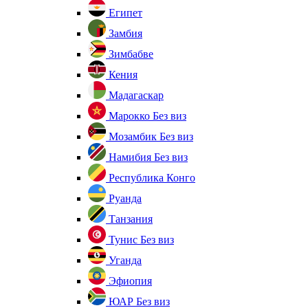
Египет
Замбия
Зимбабве
Кения
Мадагаскар
Марокко
Без виз
Мозамбик
Без виз
Намибия
Без виз
Республика Конго
Руанда
Танзания
Тунис
Без виз
Уганда
Эфиопия
ЮАР
Без виз