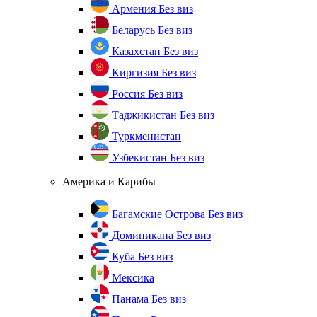
Армения
Без виз
Беларусь
Без виз
Казахстан
Без виз
Киргизия
Без виз
Россия
Без виз
Таджикистан
Без виз
Туркменистан
Узбекистан
Без виз
Америка и Карибы
Багамские Острова
Без виз
Доминикана
Без виз
Куба
Без виз
Мексика
Панама
Без виз