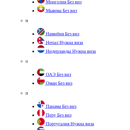
Монголия
Без виз
Мьянма
Без виз
н
Намибия
Без виз
Непал
Нужна виза
Нидерланды
Нужна виза
о
ОАЭ
Без виз
Оман
Без виз
п
Панама
Без виз
Перу
Без виз
Португалия
Нужна виза