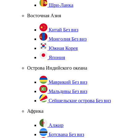
Шри-Ланка
Восточная Азия
Китай
Без виз
Монголия
Без виз
Южная Корея
Япония
Острова Индийского океана
Маврикий
Без виз
Мальдивы
Без виз
Сейшельские острова
Без виз
Африка
Алжир
Ботсвана
Без виз