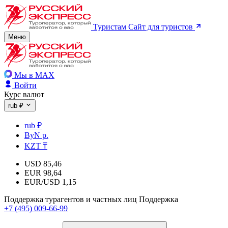
Туристам
Сайт для туристов
Меню
Мы в MAX
Войти
Курс валют
rub ₽
rub ₽
ByN р.
KZT ₸
USD
85,46
EUR
98,64
EUR/USD
1,15
Поддержка турагентов и частных лиц
Поддержка
+7 (495) 009-66-99