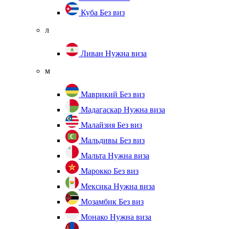
Куба
Без виз
л
Ливан
Нужна виза
м
Маврикий
Без виз
Мадагаскар
Нужна виза
Малайзия
Без виз
Мальдивы
Без виз
Мальта
Нужна виза
Марокко
Без виз
Мексика
Нужна виза
Мозамбик
Без виз
Монако
Нужна виза