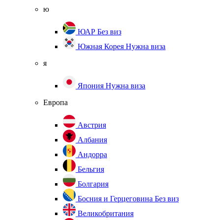
ю
ЮАР
Без виз
Южная Корея
Нужна виза
я
Япония
Нужна виза
Европа
Австрия
Албания
Андорра
Бельгия
Болгария
Босния и Герцеговина
Без виз
Великобритания