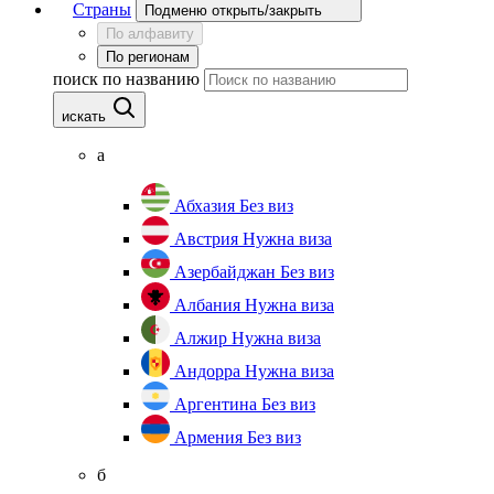
Страны
Подменю открыть/закрыть
По алфавиту
По регионам
поиск по названию
искать
а
Абхазия
Без виз
Австрия
Нужна виза
Азербайджан
Без виз
Албания
Нужна виза
Алжир
Нужна виза
Андорра
Нужна виза
Аргентина
Без виз
Армения
Без виз
б