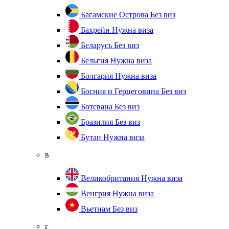
Багамские Острова
Без виз
Бахрейн
Нужна виза
Беларусь
Без виз
Бельгия
Нужна виза
Болгария
Нужна виза
Босния и Герцеговина
Без виз
Ботсвана
Без виз
Бразилия
Без виз
Бутан
Нужна виза
в
Великобритания
Нужна виза
Венгрия
Нужна виза
Вьетнам
Без виз
г