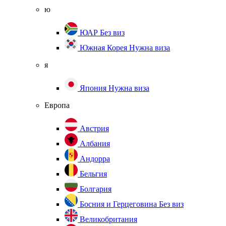
ю
ЮАР
Без виз
Южная Корея
Нужна виза
я
Япония
Нужна виза
Европа
Австрия
Албания
Андорра
Бельгия
Болгария
Босния и Герцеговина
Без виз
Великобритания