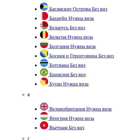
Багамские Острова
Без виз
Бахрейн
Нужна виза
Беларусь
Без виз
Бельгия
Нужна виза
Болгария
Нужна виза
Босния и Герцеговина
Без виз
Ботсвана
Без виз
Бразилия
Без виз
Бутан
Нужна виза
в
Великобритания
Нужна виза
Венгрия
Нужна виза
Вьетнам
Без виз
г