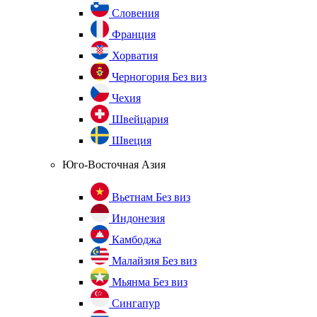
Словения
Франция
Хорватия
Черногория
Без виз
Чехия
Швейцария
Швеция
Юго-Восточная Азия
Вьетнам
Без виз
Индонезия
Камбоджа
Малайзия
Без виз
Мьянма
Без виз
Сингапур