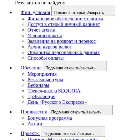
Результатов не найдено
Фин. условия
Подменю открыть/закрыть
Финансовое обеспечение холдинга
Доступ в старый личный кабинет
Отчет агента
Условия оплаты
Заявления на возврат и перенос
Архив курсов валют
Обработка персональных данных
Способы оплаты
Обучение
Подменю открыть/закрыть
Мероприятия
Рекламные туры
Вебинары
Тревел-школа SEQUOIA
ТрЭволюция
День «Русского Экспресса»
Привилегии
Подменю открыть/закрыть
Бонусная программа
Акции
Проекты
Подменю открыть/закрыть
Премия «Маэстро путешествий»