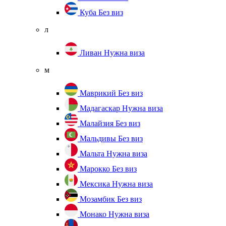
Куба
Без виз
л
Ливан
Нужна виза
м
Маврикий
Без виз
Мадагаскар
Нужна виза
Малайзия
Без виз
Мальдивы
Без виз
Мальта
Нужна виза
Марокко
Без виз
Мексика
Нужна виза
Мозамбик
Без виз
Монако
Нужна виза