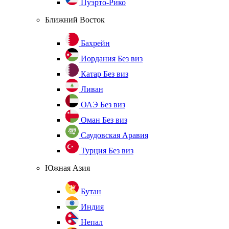
Пуэрто-Рико
Ближний Восток
Бахрейн
Иордания
Без виз
Катар
Без виз
Ливан
ОАЭ
Без виз
Оман
Без виз
Саудовская Аравия
Турция
Без виз
Южная Азия
Бутан
Индия
Непал