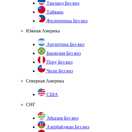
Таиланд
Без виз
Тайвань
Филиппины
Без виз
Южная Америка
Аргентина
Без виз
Бразилия
Без виз
Перу
Без виз
Чили
Без виз
Северная Америка
США
СНГ
Абхазия
Без виз
Азербайджан
Без виз