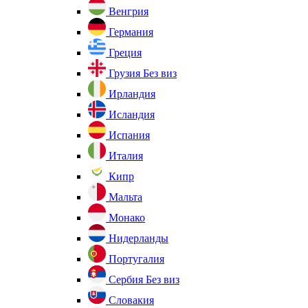
Венгрия
Германия
Греция
Грузия
Без виз
Ирландия
Исландия
Испания
Италия
Кипр
Мальта
Монако
Нидерланды
Португалия
Сербия
Без виз
Словакия