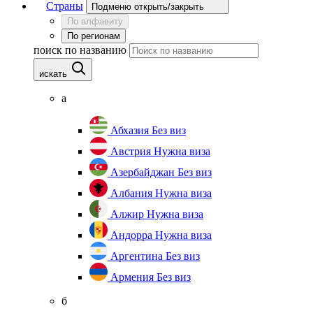
Страны
Подменю открыть/закрыть
По алфавиту
По регионам
поиск по названию
искать
а
Абхазия
Без виз
Австрия
Нужна виза
Азербайджан
Без виз
Албания
Нужна виза
Алжир
Нужна виза
Андорра
Нужна виза
Аргентина
Без виз
Армения
Без виз
б