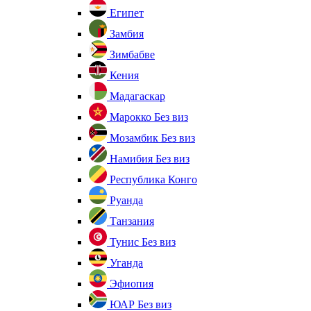
Египет
Замбия
Зимбабве
Кения
Мадагаскар
Марокко
Без виз
Мозамбик
Без виз
Намибия
Без виз
Республика Конго
Руанда
Танзания
Тунис
Без виз
Уганда
Эфиопия
ЮАР
Без виз