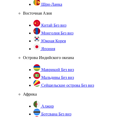
Шри-Ланка
Восточная Азия
Китай
Без виз
Монголия
Без виз
Южная Корея
Япония
Острова Индийского океана
Маврикий
Без виз
Мальдивы
Без виз
Сейшельские острова
Без виз
Африка
Алжир
Ботсвана
Без виз