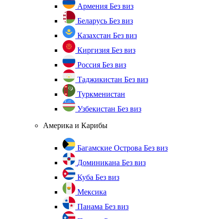
Армения
Без виз
Беларусь
Без виз
Казахстан
Без виз
Киргизия
Без виз
Россия
Без виз
Таджикистан
Без виз
Туркменистан
Узбекистан
Без виз
Америка и Карибы
Багамские Острова
Без виз
Доминикана
Без виз
Куба
Без виз
Мексика
Панама
Без виз