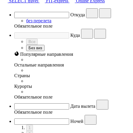
SELECT travel
FIT-express
Online Express
Откуда
без перелета
Обязательное поле
Куда
Все
Без виз
Популярные направления
Остальные направления
Страны
Курорты
Обязательное поле
Дата вылета
Обязательное поле
Ночей
1