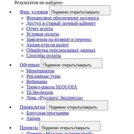
Результатов не найдено
Фин. условия
Подменю открыть/закрыть
Финансовое обеспечение холдинга
Доступ в старый личный кабинет
Отчет агента
Условия оплаты
Заявления на возврат и перенос
Архив курсов валют
Обработка персональных данных
Способы оплаты
Обучение
Подменю открыть/закрыть
Мероприятия
Рекламные туры
Вебинары
Тревел-школа SEQUOIA
ТрЭволюция
День «Русского Экспресса»
Привилегии
Подменю открыть/закрыть
Бонусная программа
Акции
Проекты
Подменю открыть/закрыть
Премия «Маэстро путешествий»