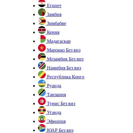
Египет
Замбия
Зимбабве
Кения
Мадагаскар
Марокко
Без виз
Мозамбик
Без виз
Намибия
Без виз
Республика Конго
Руанда
Танзания
Тунис
Без виз
Уганда
Эфиопия
ЮАР
Без виз