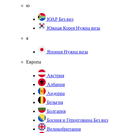
ю
ЮАР
Без виз
Южная Корея
Нужна виза
я
Япония
Нужна виза
Европа
Австрия
Албания
Андорра
Бельгия
Болгария
Босния и Герцеговина
Без виз
Великобритания