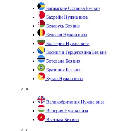
Багамские Острова
Без виз
Бахрейн
Нужна виза
Беларусь
Без виз
Бельгия
Нужна виза
Болгария
Нужна виза
Босния и Герцеговина
Без виз
Ботсвана
Без виз
Бразилия
Без виз
Бутан
Нужна виза
в
Великобритания
Нужна виза
Венгрия
Нужна виза
Вьетнам
Без виз
г