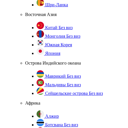
Шри-Ланка
Восточная Азия
Китай
Без виз
Монголия
Без виз
Южная Корея
Япония
Острова Индийского океана
Маврикий
Без виз
Мальдивы
Без виз
Сейшельские острова
Без виз
Африка
Алжир
Ботсвана
Без виз