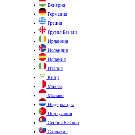
Венгрия
Германия
Греция
Грузия
Без виз
Ирландия
Исландия
Испания
Италия
Кипр
Мальта
Монако
Нидерланды
Португалия
Сербия
Без виз
Словакия