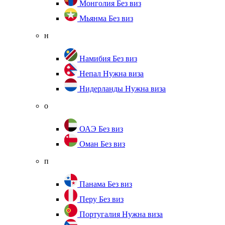
Монголия
Без виз
Мьянма
Без виз
н
Намибия
Без виз
Непал
Нужна виза
Нидерланды
Нужна виза
о
ОАЭ
Без виз
Оман
Без виз
п
Панама
Без виз
Перу
Без виз
Португалия
Нужна виза