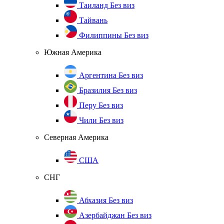
Таиланд
Без виз
Тайвань
Филиппины
Без виз
Южная Америка
Аргентина
Без виз
Бразилия
Без виз
Перу
Без виз
Чили
Без виз
Северная Америка
США
СНГ
Абхазия
Без виз
Азербайджан
Без виз