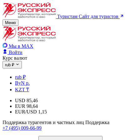
Туристам
Сайт для туристов
Меню
Мы в MAX
Войти
Курс валют
rub ₽
rub ₽
ByN р.
KZT ₸
USD
85,46
EUR
98,64
EUR/USD
1,15
Поддержка турагентов и частных лиц
Поддержка
+7 (495) 009-66-99