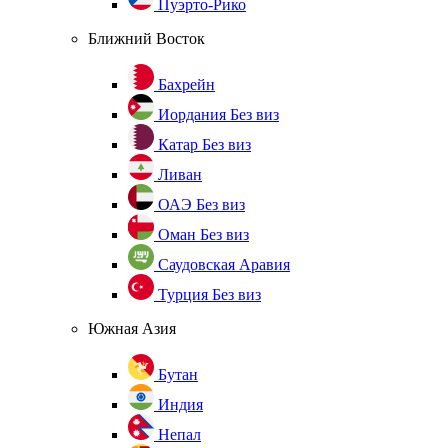
Пуэрто-Рико
Ближний Восток
Бахрейн
Иордания
Без виз
Катар
Без виз
Ливан
ОАЭ
Без виз
Оман
Без виз
Саудовская Аравия
Турция
Без виз
Южная Азия
Бутан
Индия
Непал