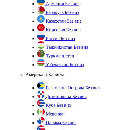
Армения
Без виз
Беларусь
Без виз
Казахстан
Без виз
Киргизия
Без виз
Россия
Без виз
Таджикистан
Без виз
Туркменистан
Узбекистан
Без виз
Америка и Карибы
Багамские Острова
Без виз
Доминикана
Без виз
Куба
Без виз
Мексика
Панама
Без виз