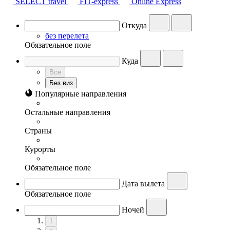
SELECT travel
FIT-express
Online Express
Откуда
без перелета
Обязательное поле
Куда
Все
Без виз
Популярные направления
Остальные направления
Страны
Курорты
Обязательное поле
Дата вылета
Обязательное поле
Ночей
1