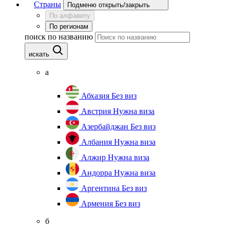
Страны
Подменю открыть/закрыть
По алфавиту
По регионам
поиск по названию
искать
а
Абхазия
Без виз
Австрия
Нужна виза
Азербайджан
Без виз
Албания
Нужна виза
Алжир
Нужна виза
Андорра
Нужна виза
Аргентина
Без виз
Армения
Без виз
б