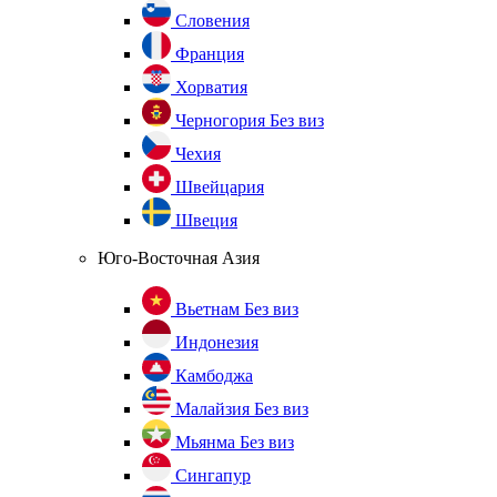
Словения
Франция
Хорватия
Черногория
Без виз
Чехия
Швейцария
Швеция
Юго-Восточная Азия
Вьетнам
Без виз
Индонезия
Камбоджа
Малайзия
Без виз
Мьянма
Без виз
Сингапур