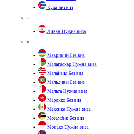
Куба
Без виз
л
Ливан
Нужна виза
м
Маврикий
Без виз
Мадагаскар
Нужна виза
Малайзия
Без виз
Мальдивы
Без виз
Мальта
Нужна виза
Марокко
Без виз
Мексика
Нужна виза
Мозамбик
Без виз
Монако
Нужна виза