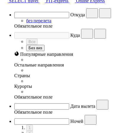
SELECT travel
FIT-express
Online Express
Откуда
без перелета
Обязательное поле
Куда
Все
Без виз
Популярные направления
Остальные направления
Страны
Курорты
Обязательное поле
Дата вылета
Обязательное поле
Ночей
1