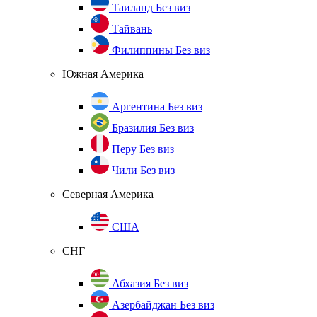
Таиланд
Без виз
Тайвань
Филиппины
Без виз
Южная Америка
Аргентина
Без виз
Бразилия
Без виз
Перу
Без виз
Чили
Без виз
Северная Америка
США
СНГ
Абхазия
Без виз
Азербайджан
Без виз