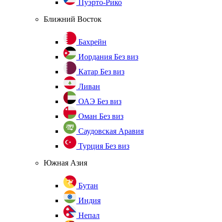
Пуэрто-Рико
Ближний Восток
Бахрейн
Иордания
Без виз
Катар
Без виз
Ливан
ОАЭ
Без виз
Оман
Без виз
Саудовская Аравия
Турция
Без виз
Южная Азия
Бутан
Индия
Непал