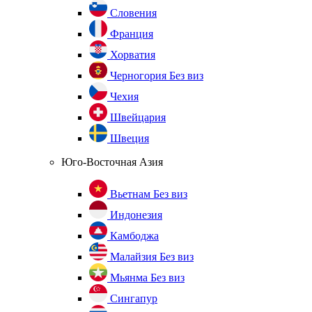
Словения
Франция
Хорватия
Черногория
Без виз
Чехия
Швейцария
Швеция
Юго-Восточная Азия
Вьетнам
Без виз
Индонезия
Камбоджа
Малайзия
Без виз
Мьянма
Без виз
Сингапур