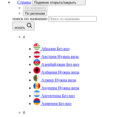
Страны
Подменю открыть/закрыть
По алфавиту
По регионам
поиск по названию
искать
а
Абхазия
Без виз
Австрия
Нужна виза
Азербайджан
Без виз
Албания
Нужна виза
Алжир
Нужна виза
Андорра
Нужна виза
Аргентина
Без виз
Армения
Без виз
б