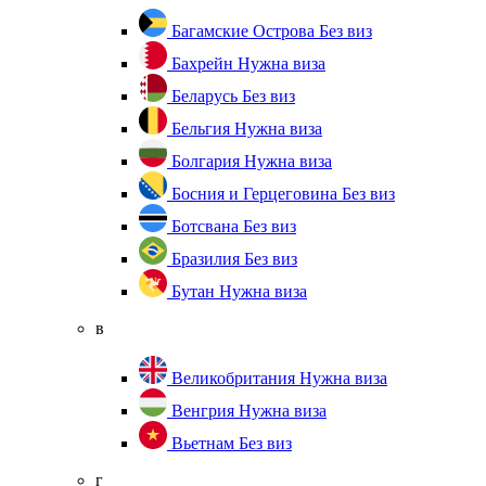
Багамские Острова
Без виз
Бахрейн
Нужна виза
Беларусь
Без виз
Бельгия
Нужна виза
Болгария
Нужна виза
Босния и Герцеговина
Без виз
Ботсвана
Без виз
Бразилия
Без виз
Бутан
Нужна виза
в
Великобритания
Нужна виза
Венгрия
Нужна виза
Вьетнам
Без виз
г