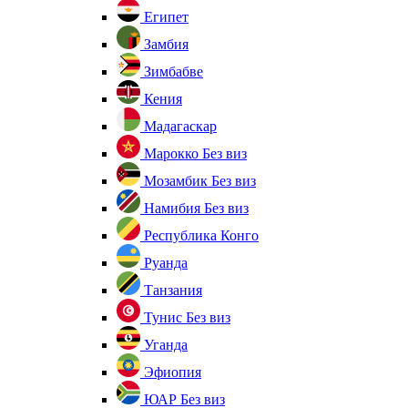
Египет
Замбия
Зимбабве
Кения
Мадагаскар
Марокко
Без виз
Мозамбик
Без виз
Намибия
Без виз
Республика Конго
Руанда
Танзания
Тунис
Без виз
Уганда
Эфиопия
ЮАР
Без виз