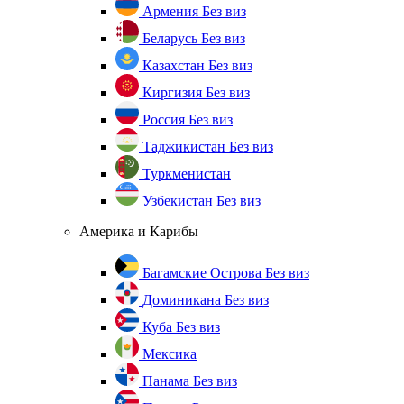
Армения
Без виз
Беларусь
Без виз
Казахстан
Без виз
Киргизия
Без виз
Россия
Без виз
Таджикистан
Без виз
Туркменистан
Узбекистан
Без виз
Америка и Карибы
Багамские Острова
Без виз
Доминикана
Без виз
Куба
Без виз
Мексика
Панама
Без виз