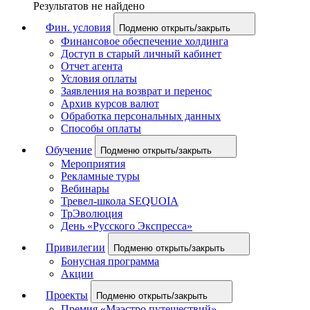
Результатов не найдено
Фин. условия
Подменю открыть/закрыть
Финансовое обеспечение холдинга
Доступ в старый личный кабинет
Отчет агента
Условия оплаты
Заявления на возврат и перенос
Архив курсов валют
Обработка персональных данных
Способы оплаты
Обучение
Подменю открыть/закрыть
Мероприятия
Рекламные туры
Вебинары
Тревел-школа SEQUOIA
ТрЭволюция
День «Русского Экспресса»
Привилегии
Подменю открыть/закрыть
Бонусная программа
Акции
Проекты
Подменю открыть/закрыть
Премия «Маэстро путешествий»