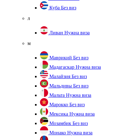
Куба
Без виз
л
Ливан
Нужна виза
м
Маврикий
Без виз
Мадагаскар
Нужна виза
Малайзия
Без виз
Мальдивы
Без виз
Мальта
Нужна виза
Марокко
Без виз
Мексика
Нужна виза
Мозамбик
Без виз
Монако
Нужна виза