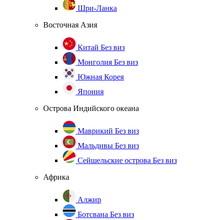
Шри-Ланка
Восточная Азия
Китай
Без виз
Монголия
Без виз
Южная Корея
Япония
Острова Индийского океана
Маврикий
Без виз
Мальдивы
Без виз
Сейшельские острова
Без виз
Африка
Алжир
Ботсвана
Без виз