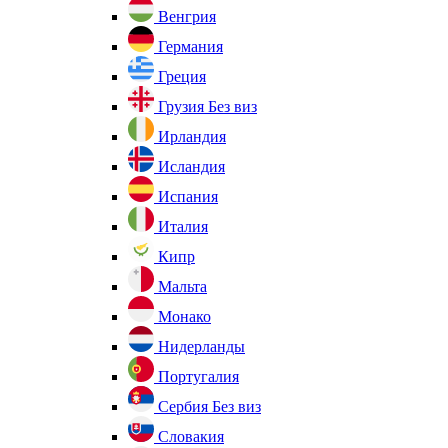
Венгрия
Германия
Греция
Грузия
Без виз
Ирландия
Исландия
Испания
Италия
Кипр
Мальта
Монако
Нидерланды
Португалия
Сербия
Без виз
Словакия