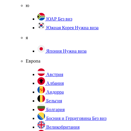
ю
ЮАР
Без виз
Южная Корея
Нужна виза
я
Япония
Нужна виза
Европа
Австрия
Албания
Андорра
Бельгия
Болгария
Босния и Герцеговина
Без виз
Великобритания