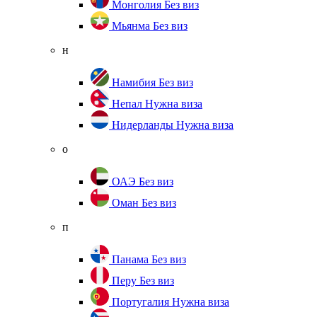
Монголия
Без виз
Мьянма
Без виз
н
Намибия
Без виз
Непал
Нужна виза
Нидерланды
Нужна виза
о
ОАЭ
Без виз
Оман
Без виз
п
Панама
Без виз
Перу
Без виз
Португалия
Нужна виза