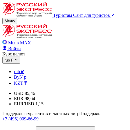
Туристам
Сайт для туристов
Меню
Мы в MAX
Войти
Курс валют
rub ₽
rub ₽
ByN р.
KZT ₸
USD
85,46
EUR
98,64
EUR/USD
1,15
Поддержка турагентов и частных лиц
Поддержка
+7 (495) 009-66-99