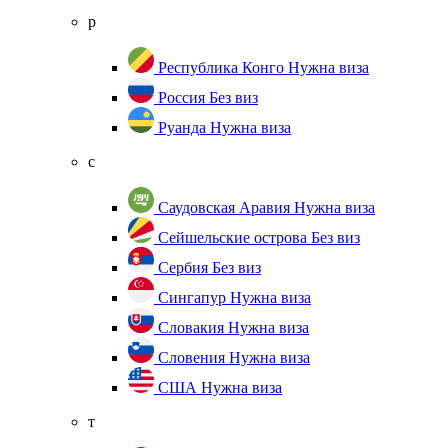
р
Республика Конго
Нужна виза
Россия
Без виз
Руанда
Нужна виза
с
Саудовская Аравия
Нужна виза
Сейшельские острова
Без виз
Сербия
Без виз
Сингапур
Нужна виза
Словакия
Нужна виза
Словения
Нужна виза
США
Нужна виза
т