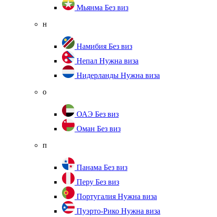
Мьянма
Без виз
н
Намибия
Без виз
Непал
Нужна виза
Нидерланды
Нужна виза
о
ОАЭ
Без виз
Оман
Без виз
п
Панама
Без виз
Перу
Без виз
Португалия
Нужна виза
Пуэрто-Рико
Нужна виза