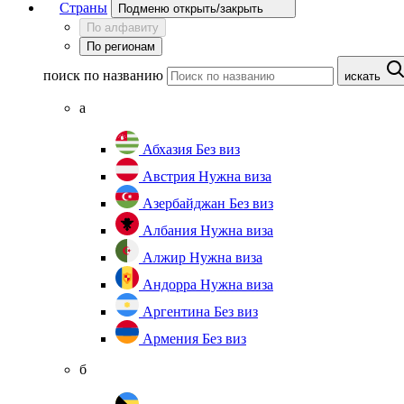
Страны
Подменю открыть/закрыть
По алфавиту
По регионам
поиск по названию
искать
а
Абхазия
Без виз
Австрия
Нужна виза
Азербайджан
Без виз
Албания
Нужна виза
Алжир
Нужна виза
Андорра
Нужна виза
Аргентина
Без виз
Армения
Без виз
б