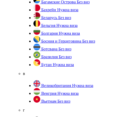
Багамские Острова
Без виз
Бахрейн
Нужна виза
Беларусь
Без виз
Бельгия
Нужна виза
Болгария
Нужна виза
Босния и Герцеговина
Без виз
Ботсвана
Без виз
Бразилия
Без виз
Бутан
Нужна виза
в
Великобритания
Нужна виза
Венгрия
Нужна виза
Вьетнам
Без виз
г