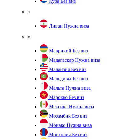
Куба
Без виз
л
Ливан
Нужна виза
м
Маврикий
Без виз
Мадагаскар
Нужна виза
Малайзия
Без виз
Мальдивы
Без виз
Мальта
Нужна виза
Марокко
Без виз
Мексика
Нужна виза
Мозамбик
Без виз
Монако
Нужна виза
Монголия
Без виз