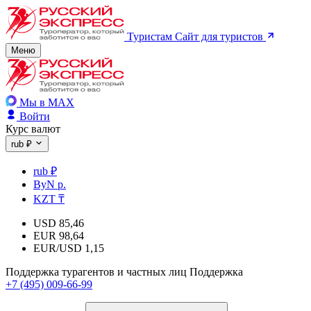
Туристам
Сайт для туристов
Меню
Мы в MAX
Войти
Курс валют
rub ₽
rub ₽
ByN р.
KZT ₸
USD
85,46
EUR
98,64
EUR/USD
1,15
Поддержка турагентов и частных лиц
Поддержка
+7 (495) 009-66-99