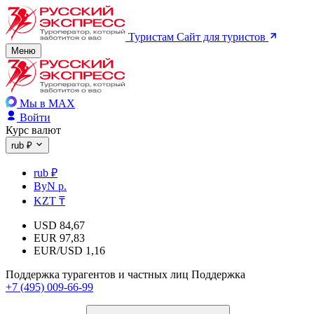
Туристам
Сайт для туристов
Меню
Мы в MAX
Войти
Курс валют
rub ₽
rub ₽
ByN р.
KZT ₸
USD
84,67
EUR
97,83
EUR/USD
1,16
Поддержка турагентов и частных лиц
Поддержка
+7 (495) 009-66-99