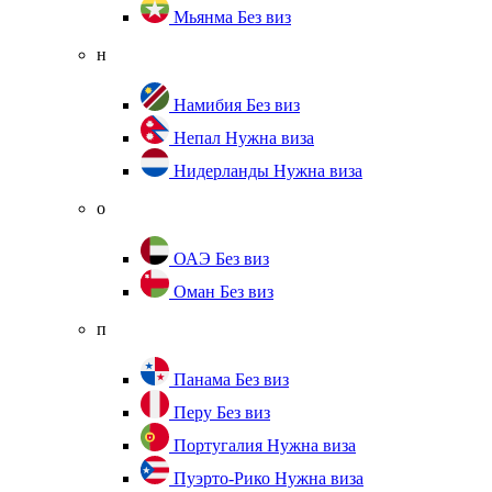
Мьянма
Без виз
н
Намибия
Без виз
Непал
Нужна виза
Нидерланды
Нужна виза
о
ОАЭ
Без виз
Оман
Без виз
п
Панама
Без виз
Перу
Без виз
Португалия
Нужна виза
Пуэрто-Рико
Нужна виза