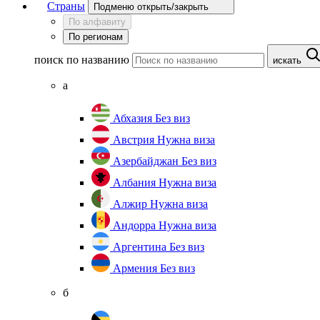
Страны
Подменю открыть/закрыть
По алфавиту
По регионам
поиск по названию
искать
а
Абхазия
Без виз
Австрия
Нужна виза
Азербайджан
Без виз
Албания
Нужна виза
Алжир
Нужна виза
Андорра
Нужна виза
Аргентина
Без виз
Армения
Без виз
б