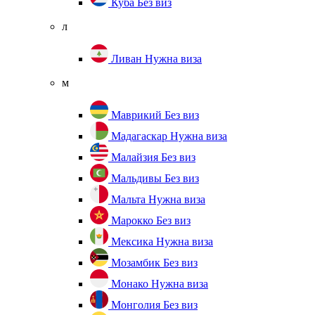
Куба
Без виз
л
Ливан
Нужна виза
м
Маврикий
Без виз
Мадагаскар
Нужна виза
Малайзия
Без виз
Мальдивы
Без виз
Мальта
Нужна виза
Марокко
Без виз
Мексика
Нужна виза
Мозамбик
Без виз
Монако
Нужна виза
Монголия
Без виз