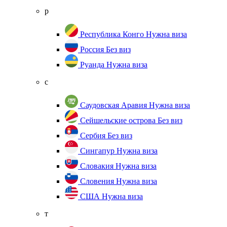
р
Республика Конго
Нужна виза
Россия
Без виз
Руанда
Нужна виза
с
Саудовская Аравия
Нужна виза
Сейшельские острова
Без виз
Сербия
Без виз
Сингапур
Нужна виза
Словакия
Нужна виза
Словения
Нужна виза
США
Нужна виза
т