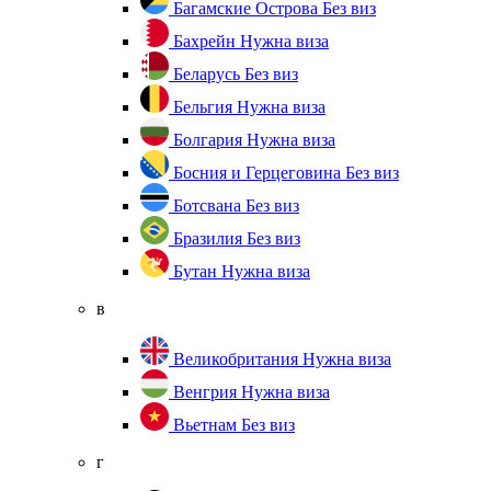
Багамские Острова
Без виз
Бахрейн
Нужна виза
Беларусь
Без виз
Бельгия
Нужна виза
Болгария
Нужна виза
Босния и Герцеговина
Без виз
Ботсвана
Без виз
Бразилия
Без виз
Бутан
Нужна виза
в
Великобритания
Нужна виза
Венгрия
Нужна виза
Вьетнам
Без виз
г