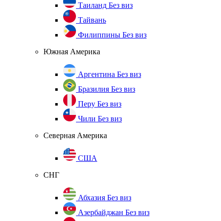
Таиланд
Без виз
Тайвань
Филиппины
Без виз
Южная Америка
Аргентина
Без виз
Бразилия
Без виз
Перу
Без виз
Чили
Без виз
Северная Америка
США
СНГ
Абхазия
Без виз
Азербайджан
Без виз