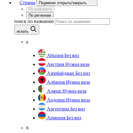
Страны
Подменю открыть/закрыть
По алфавиту
По регионам
поиск по названию
искать
а
Абхазия
Без виз
Австрия
Нужна виза
Азербайджан
Без виз
Албания
Нужна виза
Алжир
Нужна виза
Андорра
Нужна виза
Аргентина
Без виз
Армения
Без виз
б