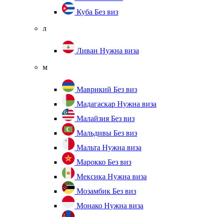
Куба
Без виз
л
Ливан
Нужна виза
м
Маврикий
Без виз
Мадагаскар
Нужна виза
Малайзия
Без виз
Мальдивы
Без виз
Мальта
Нужна виза
Марокко
Без виз
Мексика
Нужна виза
Мозамбик
Без виз
Монако
Нужна виза