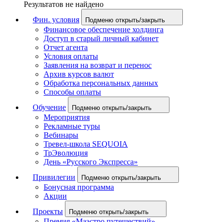
Результатов не найдено
Фин. условия
Подменю открыть/закрыть
Финансовое обеспечение холдинга
Доступ в старый личный кабинет
Отчет агента
Условия оплаты
Заявления на возврат и перенос
Архив курсов валют
Обработка персональных данных
Способы оплаты
Обучение
Подменю открыть/закрыть
Мероприятия
Рекламные туры
Вебинары
Тревел-школа SEQUOIA
ТрЭволюция
День «Русского Экспресса»
Привилегии
Подменю открыть/закрыть
Бонусная программа
Акции
Проекты
Подменю открыть/закрыть
Премия «Маэстро путешествий»