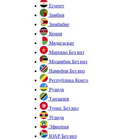
Египет
Замбия
Зимбабве
Кения
Мадагаскар
Марокко
Без виз
Мозамбик
Без виз
Намибия
Без виз
Республика Конго
Руанда
Танзания
Тунис
Без виз
Уганда
Эфиопия
ЮАР
Без виз