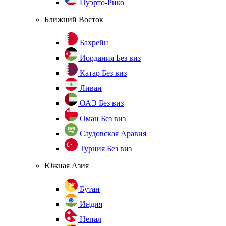
Пуэрто-Рико
Ближний Восток
Бахрейн
Иордания
Без виз
Катар
Без виз
Ливан
ОАЭ
Без виз
Оман
Без виз
Саудовская Аравия
Турция
Без виз
Южная Азия
Бутан
Индия
Непал