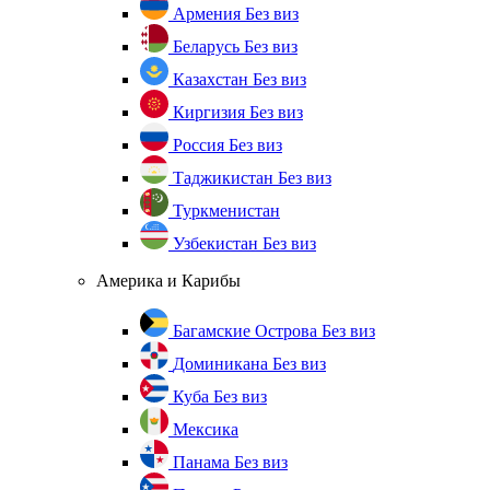
Армения
Без виз
Беларусь
Без виз
Казахстан
Без виз
Киргизия
Без виз
Россия
Без виз
Таджикистан
Без виз
Туркменистан
Узбекистан
Без виз
Америка и Карибы
Багамские Острова
Без виз
Доминикана
Без виз
Куба
Без виз
Мексика
Панама
Без виз