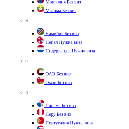
Монголия
Без виз
Мьянма
Без виз
н
Намибия
Без виз
Непал
Нужна виза
Нидерланды
Нужна виза
о
ОАЭ
Без виз
Оман
Без виз
п
Панама
Без виз
Перу
Без виз
Португалия
Нужна виза