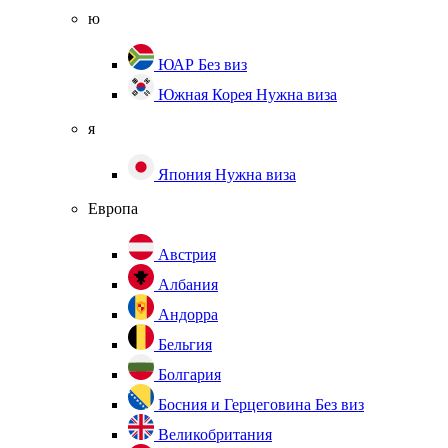
ю
ЮАР
Без виз
Южная Корея
Нужна виза
я
Япония
Нужна виза
Европа
Австрия
Албания
Андорра
Бельгия
Болгария
Босния и Герцеговина
Без виз
Великобритания