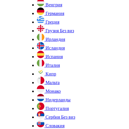
Венгрия
Германия
Греция
Грузия
Без виз
Ирландия
Исландия
Испания
Италия
Кипр
Мальта
Монако
Нидерланды
Португалия
Сербия
Без виз
Словакия