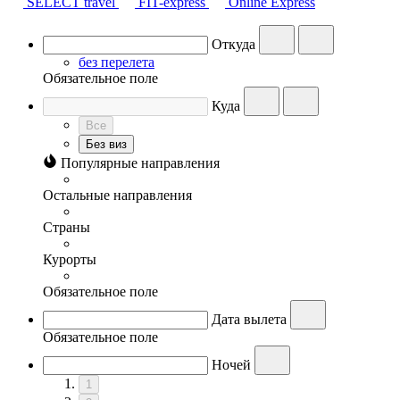
SELECT travel
FIT-express
Online Express
Откуда
без перелета
Обязательное поле
Куда
Все
Без виз
Популярные направления
Остальные направления
Страны
Курорты
Обязательное поле
Дата вылета
Обязательное поле
Ночей
1