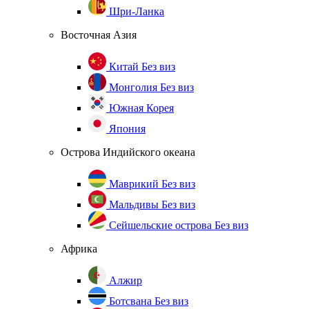
Шри-Ланка
Восточная Азия
Китай
Без виз
Монголия
Без виз
Южная Корея
Япония
Острова Индийского океана
Маврикий
Без виз
Мальдивы
Без виз
Сейшельские острова
Без виз
Африка
Алжир
Ботсвана
Без виз