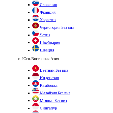
Словения
Франция
Хорватия
Черногория
Без виз
Чехия
Швейцария
Швеция
Юго-Восточная Азия
Вьетнам
Без виз
Индонезия
Камбоджа
Малайзия
Без виз
Мьянма
Без виз
Сингапур