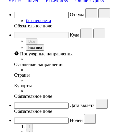
SELECT travel
FIT-express
Online Express
Откуда
без перелета
Обязательное поле
Куда
Все
Без виз
Популярные направления
Остальные направления
Страны
Курорты
Обязательное поле
Дата вылета
Обязательное поле
Ночей
1