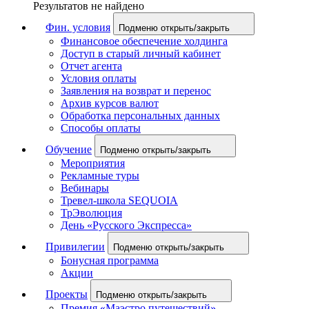
Результатов не найдено
Фин. условия
Подменю открыть/закрыть
Финансовое обеспечение холдинга
Доступ в старый личный кабинет
Отчет агента
Условия оплаты
Заявления на возврат и перенос
Архив курсов валют
Обработка персональных данных
Способы оплаты
Обучение
Подменю открыть/закрыть
Мероприятия
Рекламные туры
Вебинары
Тревел-школа SEQUOIA
ТрЭволюция
День «Русского Экспресса»
Привилегии
Подменю открыть/закрыть
Бонусная программа
Акции
Проекты
Подменю открыть/закрыть
Премия «Маэстро путешествий»