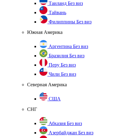
Таиланд
Без виз
Тайвань
Филиппины
Без виз
Южная Америка
Аргентина
Без виз
Бразилия
Без виз
Перу
Без виз
Чили
Без виз
Северная Америка
США
СНГ
Абхазия
Без виз
Азербайджан
Без виз