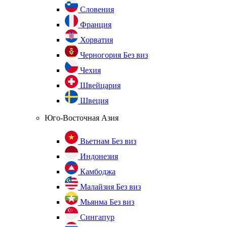
Словения
Франция
Хорватия
Черногория
Без виз
Чехия
Швейцария
Швеция
Юго-Восточная Азия
Вьетнам
Без виз
Индонезия
Камбоджа
Малайзия
Без виз
Мьянма
Без виз
Сингапур