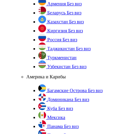
Армения
Без виз
Беларусь
Без виз
Казахстан
Без виз
Киргизия
Без виз
Россия
Без виз
Таджикистан
Без виз
Туркменистан
Узбекистан
Без виз
Америка и Карибы
Багамские Острова
Без виз
Доминикана
Без виз
Куба
Без виз
Мексика
Панама
Без виз