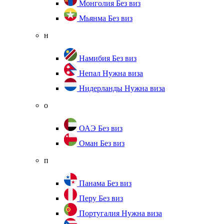
Монголия
Без виз
Мьянма
Без виз
н
Намибия
Без виз
Непал
Нужна виза
Нидерланды
Нужна виза
о
ОАЭ
Без виз
Оман
Без виз
п
Панама
Без виз
Перу
Без виз
Португалия
Нужна виза