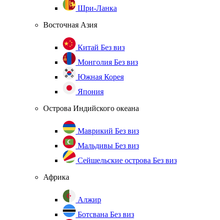
Шри-Ланка
Восточная Азия
Китай
Без виз
Монголия
Без виз
Южная Корея
Япония
Острова Индийского океана
Маврикий
Без виз
Мальдивы
Без виз
Сейшельские острова
Без виз
Африка
Алжир
Ботсвана
Без виз