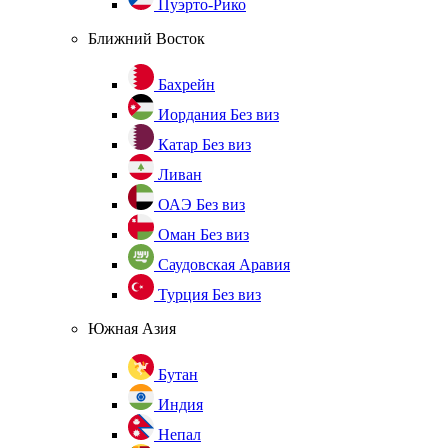
Пуэрто-Рико
Ближний Восток
Бахрейн
Иордания
Без виз
Катар
Без виз
Ливан
ОАЭ
Без виз
Оман
Без виз
Саудовская Аравия
Турция
Без виз
Южная Азия
Бутан
Индия
Непал