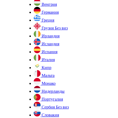
Венгрия
Германия
Греция
Грузия
Без виз
Ирландия
Исландия
Испания
Италия
Кипр
Мальта
Монако
Нидерланды
Португалия
Сербия
Без виз
Словакия