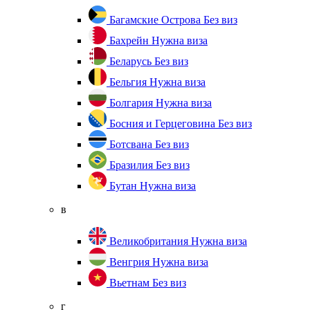
Багамские Острова
Без виз
Бахрейн
Нужна виза
Беларусь
Без виз
Бельгия
Нужна виза
Болгария
Нужна виза
Босния и Герцеговина
Без виз
Ботсвана
Без виз
Бразилия
Без виз
Бутан
Нужна виза
в
Великобритания
Нужна виза
Венгрия
Нужна виза
Вьетнам
Без виз
г