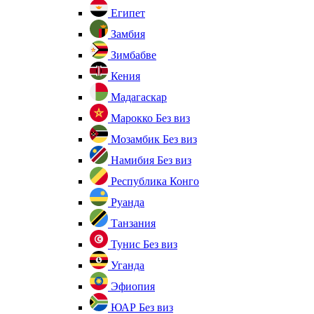
Египет
Замбия
Зимбабве
Кения
Мадагаскар
Марокко
Без виз
Мозамбик
Без виз
Намибия
Без виз
Республика Конго
Руанда
Танзания
Тунис
Без виз
Уганда
Эфиопия
ЮАР
Без виз