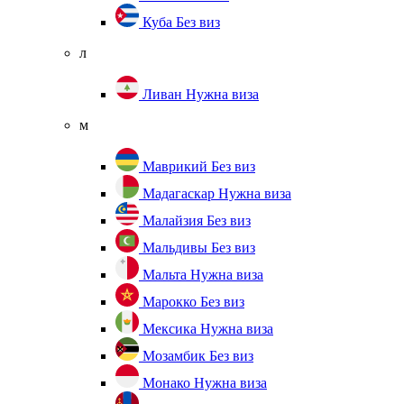
Куба
Без виз
л
Ливан
Нужна виза
м
Маврикий
Без виз
Мадагаскар
Нужна виза
Малайзия
Без виз
Мальдивы
Без виз
Мальта
Нужна виза
Марокко
Без виз
Мексика
Нужна виза
Мозамбик
Без виз
Монако
Нужна виза