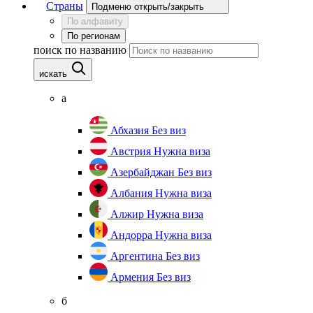
Страны
Подменю открыть/закрыть
По алфавиту
По регионам
поиск по названию
искать
а
Абхазия
Без виз
Австрия
Нужна виза
Азербайджан
Без виз
Албания
Нужна виза
Алжир
Нужна виза
Андорра
Нужна виза
Аргентина
Без виз
Армения
Без виз
б