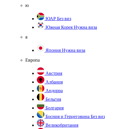
ю
ЮАР
Без виз
Южная Корея
Нужна виза
я
Япония
Нужна виза
Европа
Австрия
Албания
Андорра
Бельгия
Болгария
Босния и Герцеговина
Без виз
Великобритания