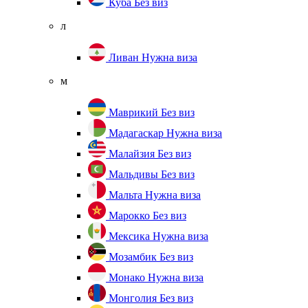
Куба
Без виз
л
Ливан
Нужна виза
м
Маврикий
Без виз
Мадагаскар
Нужна виза
Малайзия
Без виз
Мальдивы
Без виз
Мальта
Нужна виза
Марокко
Без виз
Мексика
Нужна виза
Мозамбик
Без виз
Монако
Нужна виза
Монголия
Без виз