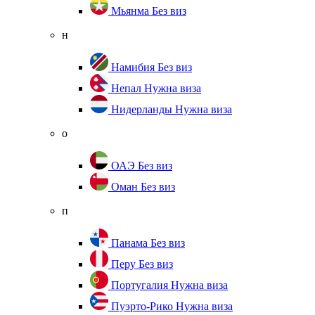
Мьянма
Без виз
н
Намибия
Без виз
Непал
Нужна виза
Нидерланды
Нужна виза
о
ОАЭ
Без виз
Оман
Без виз
п
Панама
Без виз
Перу
Без виз
Португалия
Нужна виза
Пуэрто-Рико
Нужна виза