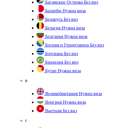
Багамские Острова
Без виз
Бахрейн
Нужна виза
Беларусь
Без виз
Бельгия
Нужна виза
Болгария
Нужна виза
Босния и Герцеговина
Без виз
Ботсвана
Без виз
Бразилия
Без виз
Бутан
Нужна виза
в
Великобритания
Нужна виза
Венгрия
Нужна виза
Вьетнам
Без виз
г