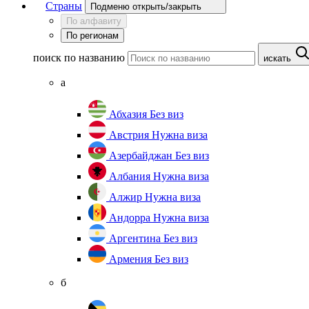
Страны
Подменю открыть/закрыть
По алфавиту
По регионам
поиск по названию
искать
а
Абхазия
Без виз
Австрия
Нужна виза
Азербайджан
Без виз
Албания
Нужна виза
Алжир
Нужна виза
Андорра
Нужна виза
Аргентина
Без виз
Армения
Без виз
б