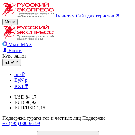
Туристам
Сайт для туристов
Меню
Мы в MAX
Войти
Курс валют
rub ₽
rub ₽
ByN р.
KZT ₸
USD
84,17
EUR
96,92
EUR/USD
1,15
Поддержка турагентов и частных лиц
Поддержка
+7 (495) 009-66-99