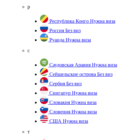
р
Республика Конго
Нужна виза
Россия
Без виз
Руанда
Нужна виза
с
Саудовская Аравия
Нужна виза
Сейшельские острова
Без виз
Сербия
Без виз
Сингапур
Нужна виза
Словакия
Нужна виза
Словения
Нужна виза
США
Нужна виза
т