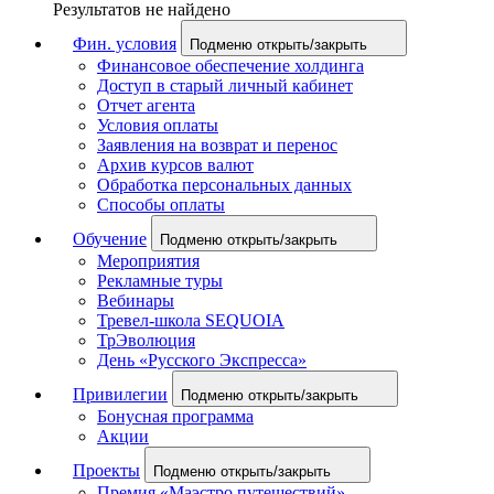
Результатов не найдено
Фин. условия
Подменю открыть/закрыть
Финансовое обеспечение холдинга
Доступ в старый личный кабинет
Отчет агента
Условия оплаты
Заявления на возврат и перенос
Архив курсов валют
Обработка персональных данных
Способы оплаты
Обучение
Подменю открыть/закрыть
Мероприятия
Рекламные туры
Вебинары
Тревел-школа SEQUOIA
ТрЭволюция
День «Русского Экспресса»
Привилегии
Подменю открыть/закрыть
Бонусная программа
Акции
Проекты
Подменю открыть/закрыть
Премия «Маэстро путешествий»