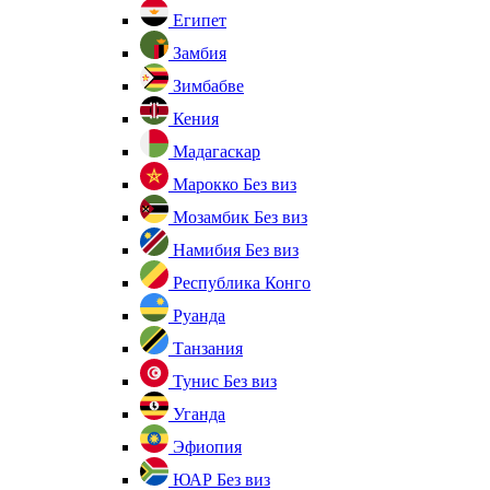
Египет
Замбия
Зимбабве
Кения
Мадагаскар
Марокко
Без виз
Мозамбик
Без виз
Намибия
Без виз
Республика Конго
Руанда
Танзания
Тунис
Без виз
Уганда
Эфиопия
ЮАР
Без виз