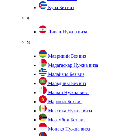
Куба
Без виз
л
Ливан
Нужна виза
м
Маврикий
Без виз
Мадагаскар
Нужна виза
Малайзия
Без виз
Мальдивы
Без виз
Мальта
Нужна виза
Марокко
Без виз
Мексика
Нужна виза
Мозамбик
Без виз
Монако
Нужна виза