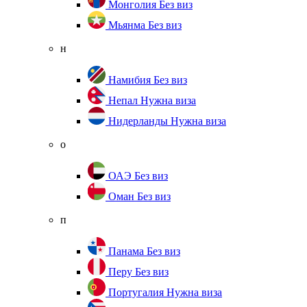
Монголия
Без виз
Мьянма
Без виз
н
Намибия
Без виз
Непал
Нужна виза
Нидерланды
Нужна виза
о
ОАЭ
Без виз
Оман
Без виз
п
Панама
Без виз
Перу
Без виз
Португалия
Нужна виза