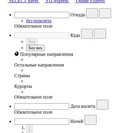
SELECT travel
FIT-express
Online Express
Откуда
без перелета
Обязательное поле
Куда
Все
Без виз
Популярные направления
Остальные направления
Страны
Курорты
Обязательное поле
Дата вылета
Обязательное поле
Ночей
1