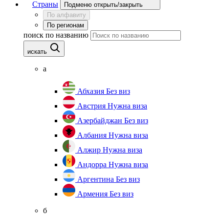
Страны
Подменю открыть/закрыть
По алфавиту
По регионам
поиск по названию
искать
а
Абхазия
Без виз
Австрия
Нужна виза
Азербайджан
Без виз
Албания
Нужна виза
Алжир
Нужна виза
Андорра
Нужна виза
Аргентина
Без виз
Армения
Без виз
б