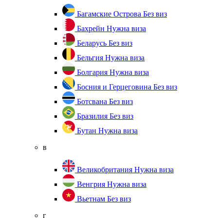
Багамские Острова
Без виз
Бахрейн
Нужна виза
Беларусь
Без виз
Бельгия
Нужна виза
Болгария
Нужна виза
Босния и Герцеговина
Без виз
Ботсвана
Без виз
Бразилия
Без виз
Бутан
Нужна виза
в
Великобритания
Нужна виза
Венгрия
Нужна виза
Вьетнам
Без виз
г