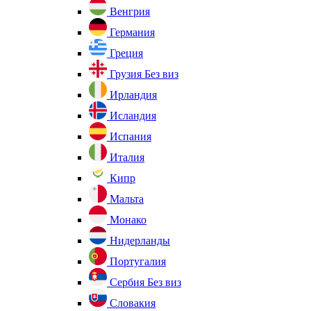
Венгрия
Германия
Греция
Грузия
Без виз
Ирландия
Исландия
Испания
Италия
Кипр
Мальта
Монако
Нидерланды
Португалия
Сербия
Без виз
Словакия