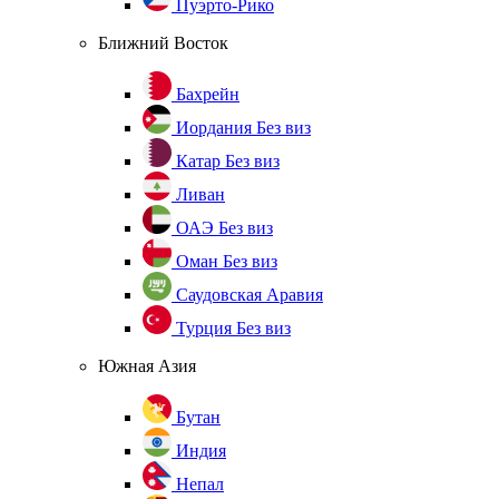
Пуэрто-Рико
Ближний Восток
Бахрейн
Иордания
Без виз
Катар
Без виз
Ливан
ОАЭ
Без виз
Оман
Без виз
Саудовская Аравия
Турция
Без виз
Южная Азия
Бутан
Индия
Непал