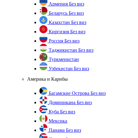
Армения
Без виз
Беларусь
Без виз
Казахстан
Без виз
Киргизия
Без виз
Россия
Без виз
Таджикистан
Без виз
Туркменистан
Узбекистан
Без виз
Америка и Карибы
Багамские Острова
Без виз
Доминикана
Без виз
Куба
Без виз
Мексика
Панама
Без виз