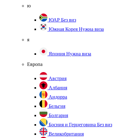
ю
ЮАР
Без виз
Южная Корея
Нужна виза
я
Япония
Нужна виза
Европа
Австрия
Албания
Андорра
Бельгия
Болгария
Босния и Герцеговина
Без виз
Великобритания