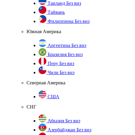
Таиланд
Без виз
Тайвань
Филиппины
Без виз
Южная Америка
Аргентина
Без виз
Бразилия
Без виз
Перу
Без виз
Чили
Без виз
Северная Америка
США
СНГ
Абхазия
Без виз
Азербайджан
Без виз