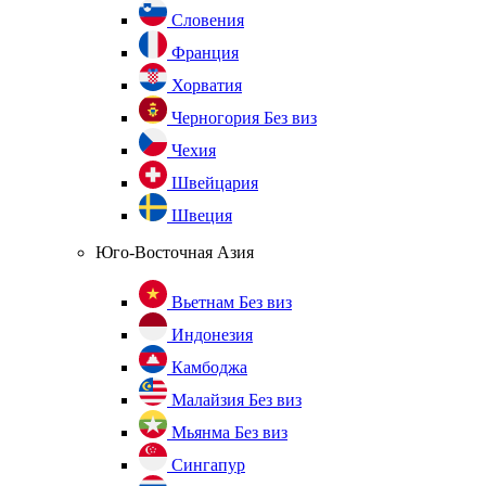
Словения
Франция
Хорватия
Черногория
Без виз
Чехия
Швейцария
Швеция
Юго-Восточная Азия
Вьетнам
Без виз
Индонезия
Камбоджа
Малайзия
Без виз
Мьянма
Без виз
Сингапур