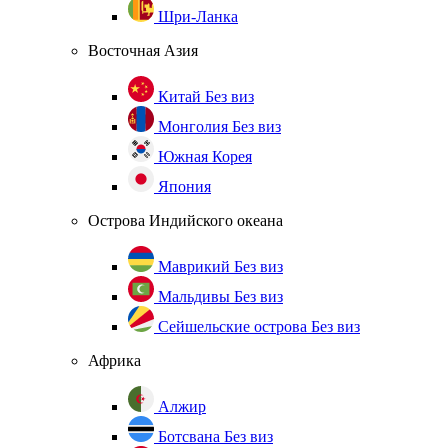
Шри-Ланка
Восточная Азия
Китай
Без виз
Монголия
Без виз
Южная Корея
Япония
Острова Индийского океана
Маврикий
Без виз
Мальдивы
Без виз
Сейшельские острова
Без виз
Африка
Алжир
Ботсвана
Без виз