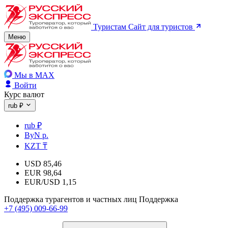
Туристам
Сайт для туристов
Меню
Мы в MAX
Войти
Курс валют
rub ₽
rub ₽
ByN р.
KZT ₸
USD
85,46
EUR
98,64
EUR/USD
1,15
Поддержка турагентов и частных лиц
Поддержка
+7 (495) 009-66-99