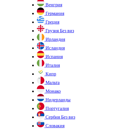
Венгрия
Германия
Греция
Грузия
Без виз
Ирландия
Исландия
Испания
Италия
Кипр
Мальта
Монако
Нидерланды
Португалия
Сербия
Без виз
Словакия