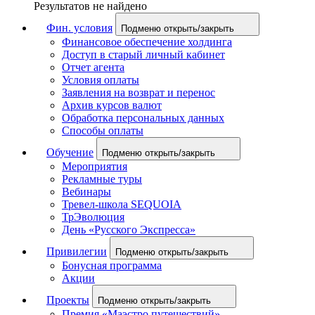
Результатов не найдено
Фин. условия
Подменю открыть/закрыть
Финансовое обеспечение холдинга
Доступ в старый личный кабинет
Отчет агента
Условия оплаты
Заявления на возврат и перенос
Архив курсов валют
Обработка персональных данных
Способы оплаты
Обучение
Подменю открыть/закрыть
Мероприятия
Рекламные туры
Вебинары
Тревел-школа SEQUOIA
ТрЭволюция
День «Русского Экспресса»
Привилегии
Подменю открыть/закрыть
Бонусная программа
Акции
Проекты
Подменю открыть/закрыть
Премия «Маэстро путешествий»