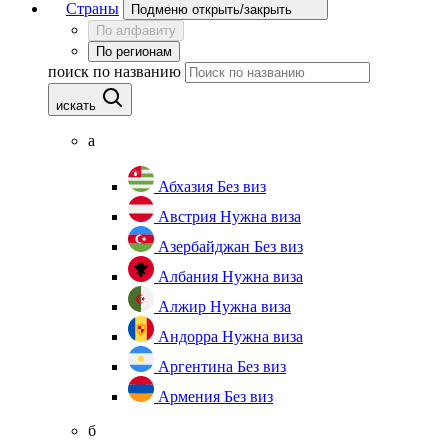
Страны
Подменю открыть/закрыть
По алфавиту
По регионам
поиск по названию
искать
а
Абхазия
Без виз
Австрия
Нужна виза
Азербайджан
Без виз
Албания
Нужна виза
Алжир
Нужна виза
Андорра
Нужна виза
Аргентина
Без виз
Армения
Без виз
б