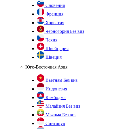
Словения
Франция
Хорватия
Черногория
Без виз
Чехия
Швейцария
Швеция
Юго-Восточная Азия
Вьетнам
Без виз
Индонезия
Камбоджа
Малайзия
Без виз
Мьянма
Без виз
Сингапур