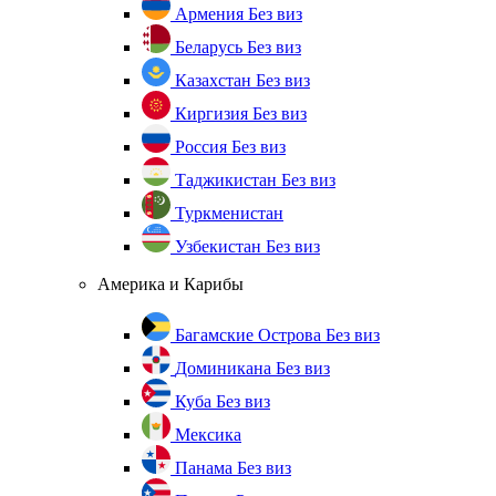
Армения
Без виз
Беларусь
Без виз
Казахстан
Без виз
Киргизия
Без виз
Россия
Без виз
Таджикистан
Без виз
Туркменистан
Узбекистан
Без виз
Америка и Карибы
Багамские Острова
Без виз
Доминикана
Без виз
Куба
Без виз
Мексика
Панама
Без виз