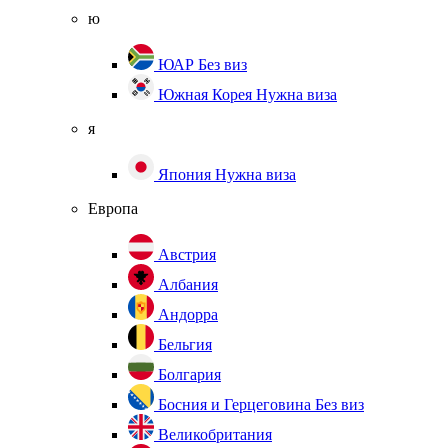
ю
ЮАР
Без виз
Южная Корея
Нужна виза
я
Япония
Нужна виза
Европа
Австрия
Албания
Андорра
Бельгия
Болгария
Босния и Герцеговина
Без виз
Великобритания