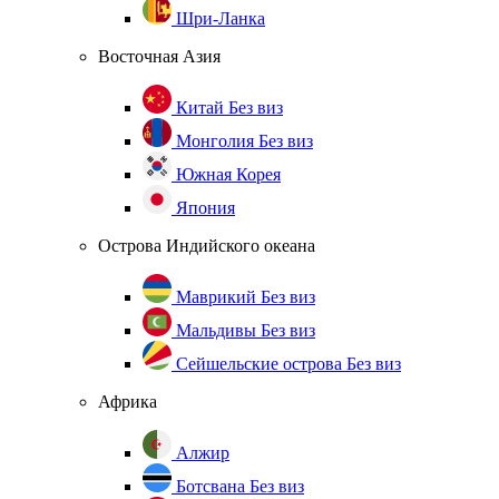
Шри-Ланка
Восточная Азия
Китай
Без виз
Монголия
Без виз
Южная Корея
Япония
Острова Индийского океана
Маврикий
Без виз
Мальдивы
Без виз
Сейшельские острова
Без виз
Африка
Алжир
Ботсвана
Без виз