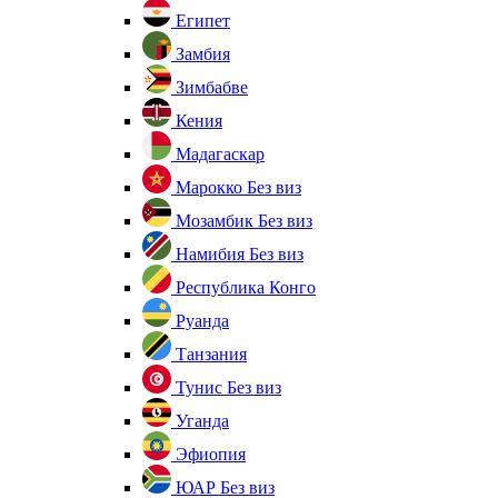
Египет
Замбия
Зимбабве
Кения
Мадагаскар
Марокко
Без виз
Мозамбик
Без виз
Намибия
Без виз
Республика Конго
Руанда
Танзания
Тунис
Без виз
Уганда
Эфиопия
ЮАР
Без виз