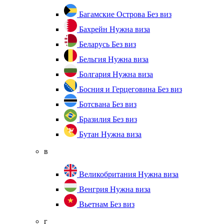
Багамские Острова
Без виз
Бахрейн
Нужна виза
Беларусь
Без виз
Бельгия
Нужна виза
Болгария
Нужна виза
Босния и Герцеговина
Без виз
Ботсвана
Без виз
Бразилия
Без виз
Бутан
Нужна виза
в
Великобритания
Нужна виза
Венгрия
Нужна виза
Вьетнам
Без виз
г