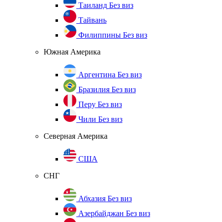
Таиланд
Без виз
Тайвань
Филиппины
Без виз
Южная Америка
Аргентина
Без виз
Бразилия
Без виз
Перу
Без виз
Чили
Без виз
Северная Америка
США
СНГ
Абхазия
Без виз
Азербайджан
Без виз