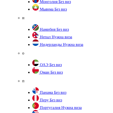
Монголия
Без виз
Мьянма
Без виз
н
Намибия
Без виз
Непал
Нужна виза
Нидерланды
Нужна виза
о
ОАЭ
Без виз
Оман
Без виз
п
Панама
Без виз
Перу
Без виз
Португалия
Нужна виза