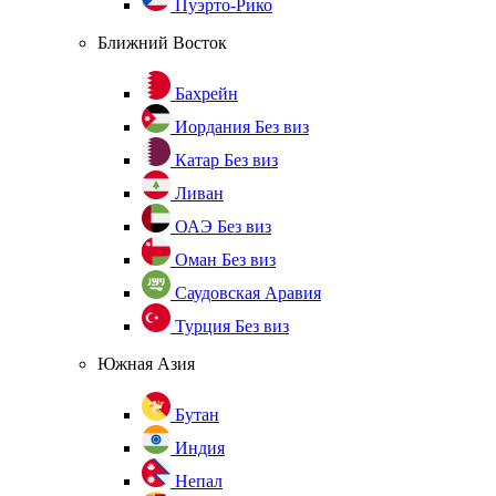
Пуэрто-Рико
Ближний Восток
Бахрейн
Иордания
Без виз
Катар
Без виз
Ливан
ОАЭ
Без виз
Оман
Без виз
Саудовская Аравия
Турция
Без виз
Южная Азия
Бутан
Индия
Непал