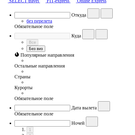
SELECT travel
FIT-express
Online Express
Откуда
без перелета
Обязательное поле
Куда
Все
Без виз
Популярные направления
Остальные направления
Страны
Курорты
Обязательное поле
Дата вылета
Обязательное поле
Ночей
1