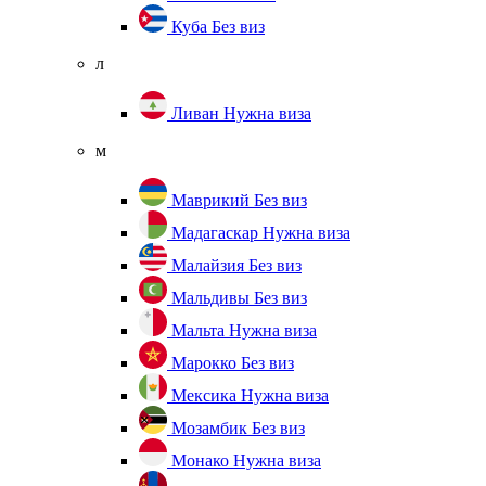
Куба
Без виз
л
Ливан
Нужна виза
м
Маврикий
Без виз
Мадагаскар
Нужна виза
Малайзия
Без виз
Мальдивы
Без виз
Мальта
Нужна виза
Марокко
Без виз
Мексика
Нужна виза
Мозамбик
Без виз
Монако
Нужна виза