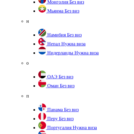
Монголия
Без виз
Мьянма
Без виз
н
Намибия
Без виз
Непал
Нужна виза
Нидерланды
Нужна виза
о
ОАЭ
Без виз
Оман
Без виз
п
Панама
Без виз
Перу
Без виз
Португалия
Нужна виза