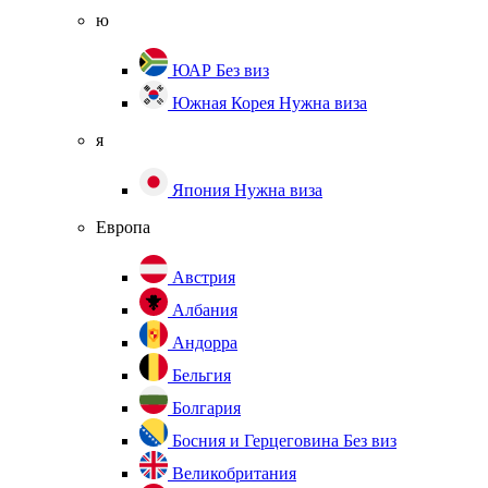
ю
ЮАР
Без виз
Южная Корея
Нужна виза
я
Япония
Нужна виза
Европа
Австрия
Албания
Андорра
Бельгия
Болгария
Босния и Герцеговина
Без виз
Великобритания