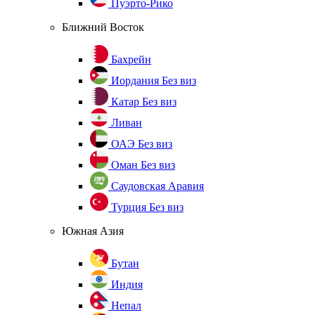
Пуэрто-Рико
Ближний Восток
Бахрейн
Иордания
Без виз
Катар
Без виз
Ливан
ОАЭ
Без виз
Оман
Без виз
Саудовская Аравия
Турция
Без виз
Южная Азия
Бутан
Индия
Непал