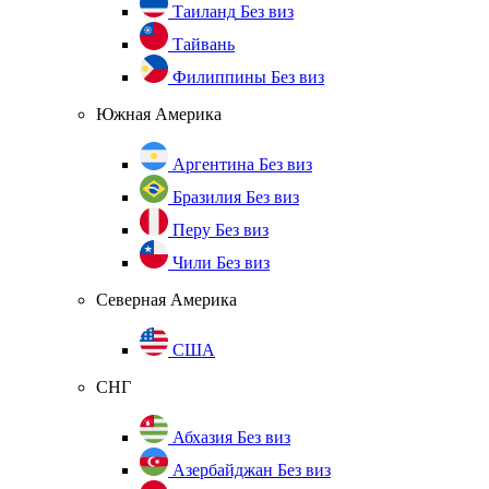
Таиланд
Без виз
Тайвань
Филиппины
Без виз
Южная Америка
Аргентина
Без виз
Бразилия
Без виз
Перу
Без виз
Чили
Без виз
Северная Америка
США
СНГ
Абхазия
Без виз
Азербайджан
Без виз