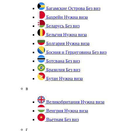
Багамские Острова
Без виз
Бахрейн
Нужна виза
Беларусь
Без виз
Бельгия
Нужна виза
Болгария
Нужна виза
Босния и Герцеговина
Без виз
Ботсвана
Без виз
Бразилия
Без виз
Бутан
Нужна виза
в
Великобритания
Нужна виза
Венгрия
Нужна виза
Вьетнам
Без виз
г