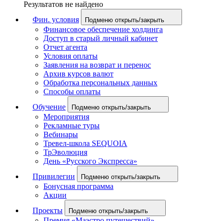
Результатов не найдено
Фин. условия
Подменю открыть/закрыть
Финансовое обеспечение холдинга
Доступ в старый личный кабинет
Отчет агента
Условия оплаты
Заявления на возврат и перенос
Архив курсов валют
Обработка персональных данных
Способы оплаты
Обучение
Подменю открыть/закрыть
Мероприятия
Рекламные туры
Вебинары
Тревел-школа SEQUOIA
ТрЭволюция
День «Русского Экспресса»
Привилегии
Подменю открыть/закрыть
Бонусная программа
Акции
Проекты
Подменю открыть/закрыть
Премия «Маэстро путешествий»