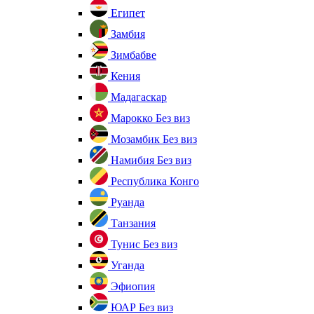
Египет
Замбия
Зимбабве
Кения
Мадагаскар
Марокко
Без виз
Мозамбик
Без виз
Намибия
Без виз
Республика Конго
Руанда
Танзания
Тунис
Без виз
Уганда
Эфиопия
ЮАР
Без виз