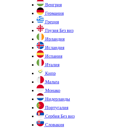
Венгрия
Германия
Греция
Грузия
Без виз
Ирландия
Исландия
Испания
Италия
Кипр
Мальта
Монако
Нидерланды
Португалия
Сербия
Без виз
Словакия