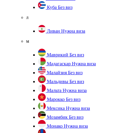
Куба
Без виз
л
Ливан
Нужна виза
м
Маврикий
Без виз
Мадагаскар
Нужна виза
Малайзия
Без виз
Мальдивы
Без виз
Мальта
Нужна виза
Марокко
Без виз
Мексика
Нужна виза
Мозамбик
Без виз
Монако
Нужна виза