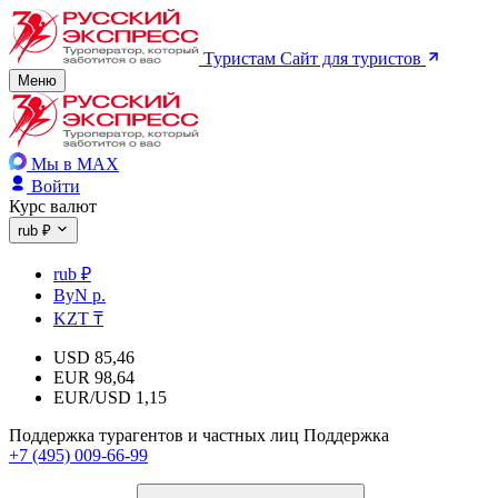
Туристам
Сайт для туристов
Меню
Мы в MAX
Войти
Курс валют
rub ₽
rub ₽
ByN р.
KZT ₸
USD
85,46
EUR
98,64
EUR/USD
1,15
Поддержка турагентов и частных лиц
Поддержка
+7 (495) 009-66-99