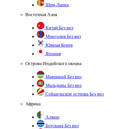
Шри-Ланка
Восточная Азия
Китай
Без виз
Монголия
Без виз
Южная Корея
Япония
Острова Индийского океана
Маврикий
Без виз
Мальдивы
Без виз
Сейшельские острова
Без виз
Африка
Алжир
Ботсвана
Без виз