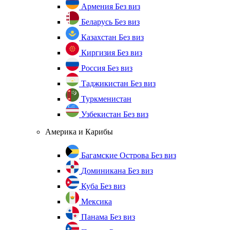
Армения
Без виз
Беларусь
Без виз
Казахстан
Без виз
Киргизия
Без виз
Россия
Без виз
Таджикистан
Без виз
Туркменистан
Узбекистан
Без виз
Америка и Карибы
Багамские Острова
Без виз
Доминикана
Без виз
Куба
Без виз
Мексика
Панама
Без виз