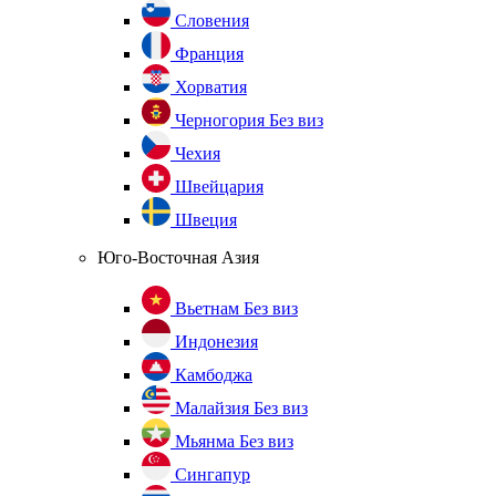
Словения
Франция
Хорватия
Черногория
Без виз
Чехия
Швейцария
Швеция
Юго-Восточная Азия
Вьетнам
Без виз
Индонезия
Камбоджа
Малайзия
Без виз
Мьянма
Без виз
Сингапур