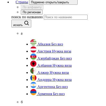
Страны
Подменю открыть/закрыть
По алфавиту
По регионам
поиск по названию
искать
а
Абхазия
Без виз
Австрия
Нужна виза
Азербайджан
Без виз
Албания
Нужна виза
Алжир
Нужна виза
Андорра
Нужна виза
Аргентина
Без виз
Армения
Без виз
б