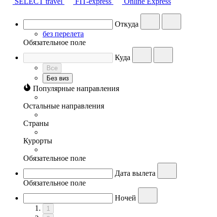
SELECT travel
FIT-express
Online Express
Откуда
без перелета
Обязательное поле
Куда
Все
Без виз
Популярные направления
Остальные направления
Страны
Курорты
Обязательное поле
Дата вылета
Обязательное поле
Ночей
1