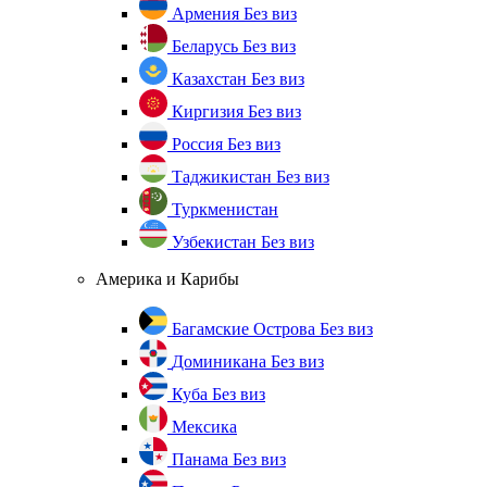
Армения
Без виз
Беларусь
Без виз
Казахстан
Без виз
Киргизия
Без виз
Россия
Без виз
Таджикистан
Без виз
Туркменистан
Узбекистан
Без виз
Америка и Карибы
Багамские Острова
Без виз
Доминикана
Без виз
Куба
Без виз
Мексика
Панама
Без виз