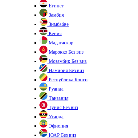
Египет
Замбия
Зимбабве
Кения
Мадагаскар
Марокко
Без виз
Мозамбик
Без виз
Намибия
Без виз
Республика Конго
Руанда
Танзания
Тунис
Без виз
Уганда
Эфиопия
ЮАР
Без виз