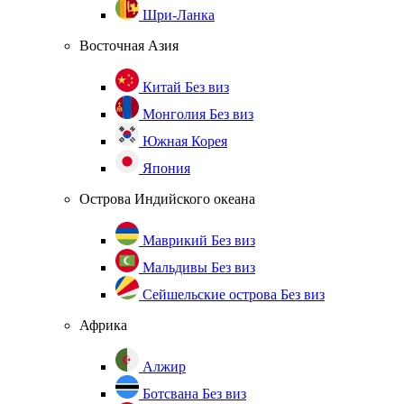
Шри-Ланка
Восточная Азия
Китай
Без виз
Монголия
Без виз
Южная Корея
Япония
Острова Индийского океана
Маврикий
Без виз
Мальдивы
Без виз
Сейшельские острова
Без виз
Африка
Алжир
Ботсвана
Без виз