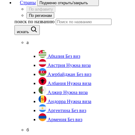
Страны
Подменю открыть/закрыть
По алфавиту
По регионам
поиск по названию
искать
а
Абхазия
Без виз
Австрия
Нужна виза
Азербайджан
Без виз
Албания
Нужна виза
Алжир
Нужна виза
Андорра
Нужна виза
Аргентина
Без виз
Армения
Без виз
б