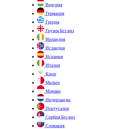
Венгрия
Германия
Греция
Грузия
Без виз
Ирландия
Исландия
Испания
Италия
Кипр
Мальта
Монако
Нидерланды
Португалия
Сербия
Без виз
Словакия