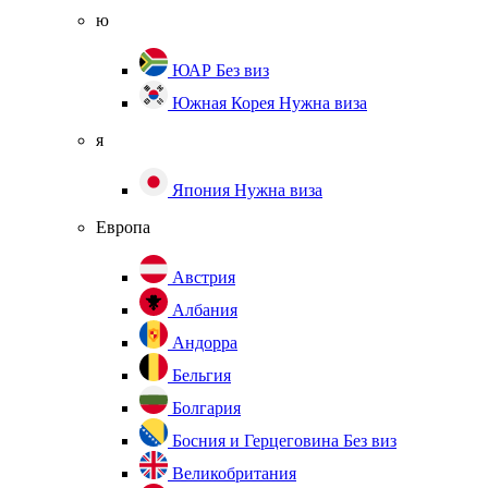
ю
ЮАР
Без виз
Южная Корея
Нужна виза
я
Япония
Нужна виза
Европа
Австрия
Албания
Андорра
Бельгия
Болгария
Босния и Герцеговина
Без виз
Великобритания