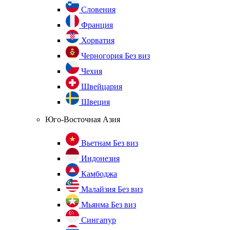
Словения
Франция
Хорватия
Черногория
Без виз
Чехия
Швейцария
Швеция
Юго-Восточная Азия
Вьетнам
Без виз
Индонезия
Камбоджа
Малайзия
Без виз
Мьянма
Без виз
Сингапур