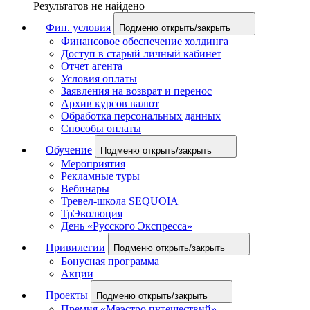
Результатов не найдено
Фин. условия
Подменю открыть/закрыть
Финансовое обеспечение холдинга
Доступ в старый личный кабинет
Отчет агента
Условия оплаты
Заявления на возврат и перенос
Архив курсов валют
Обработка персональных данных
Способы оплаты
Обучение
Подменю открыть/закрыть
Мероприятия
Рекламные туры
Вебинары
Тревел-школа SEQUOIA
ТрЭволюция
День «Русского Экспресса»
Привилегии
Подменю открыть/закрыть
Бонусная программа
Акции
Проекты
Подменю открыть/закрыть
Премия «Маэстро путешествий»