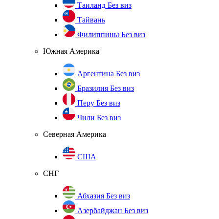
Таиланд
Без виз
Тайвань
Филиппины
Без виз
Южная Америка
Аргентина
Без виз
Бразилия
Без виз
Перу
Без виз
Чили
Без виз
Северная Америка
США
СНГ
Абхазия
Без виз
Азербайджан
Без виз