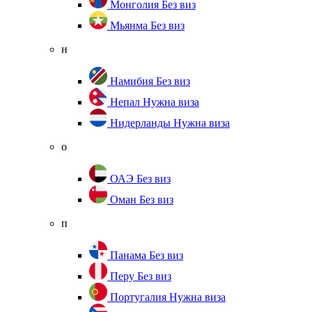
Монголия
Без виз
Мьянма
Без виз
н
Намибия
Без виз
Непал
Нужна виза
Нидерланды
Нужна виза
о
ОАЭ
Без виз
Оман
Без виз
п
Панама
Без виз
Перу
Без виз
Португалия
Нужна виза