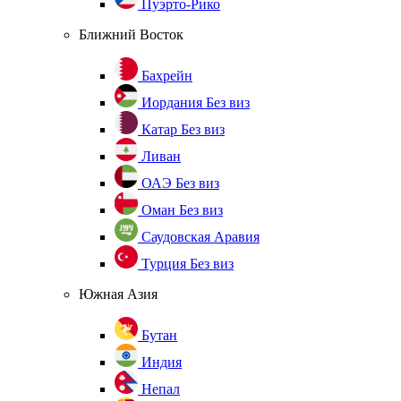
Пуэрто-Рико
Ближний Восток
Бахрейн
Иордания
Без виз
Катар
Без виз
Ливан
ОАЭ
Без виз
Оман
Без виз
Саудовская Аравия
Турция
Без виз
Южная Азия
Бутан
Индия
Непал