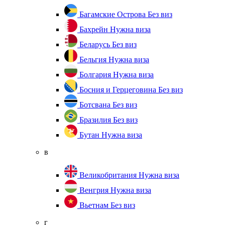
Багамские Острова
Без виз
Бахрейн
Нужна виза
Беларусь
Без виз
Бельгия
Нужна виза
Болгария
Нужна виза
Босния и Герцеговина
Без виз
Ботсвана
Без виз
Бразилия
Без виз
Бутан
Нужна виза
в
Великобритания
Нужна виза
Венгрия
Нужна виза
Вьетнам
Без виз
г