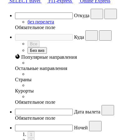
SELECT travel
FIT-express
Online Express
Откуда
без перелета
Обязательное поле
Куда
Все
Без виз
Популярные направления
Остальные направления
Страны
Курорты
Обязательное поле
Дата вылета
Обязательное поле
Ночей
1