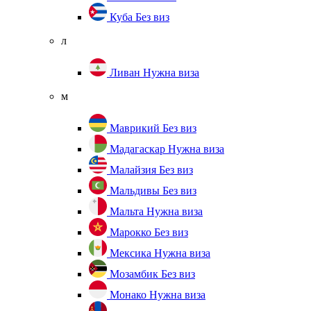
Куба
Без виз
л
Ливан
Нужна виза
м
Маврикий
Без виз
Мадагаскар
Нужна виза
Малайзия
Без виз
Мальдивы
Без виз
Мальта
Нужна виза
Марокко
Без виз
Мексика
Нужна виза
Мозамбик
Без виз
Монако
Нужна виза