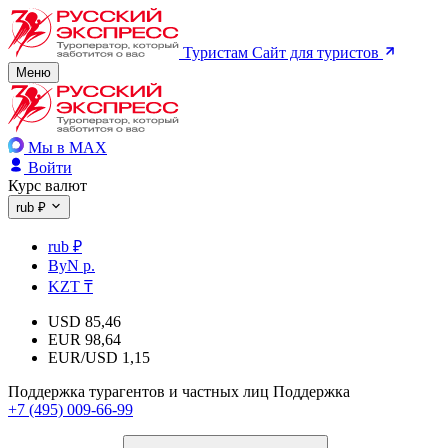
Туристам
Сайт для туристов
Меню
Мы в MAX
Войти
Курс валют
rub ₽
rub ₽
ByN р.
KZT ₸
USD
85,46
EUR
98,64
EUR/USD
1,15
Поддержка турагентов и частных лиц
Поддержка
+7 (495) 009-66-99