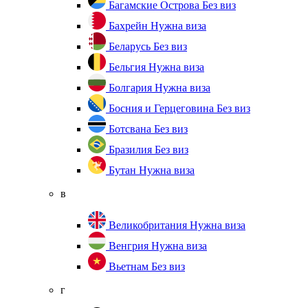
Багамские Острова
Без виз
Бахрейн
Нужна виза
Беларусь
Без виз
Бельгия
Нужна виза
Болгария
Нужна виза
Босния и Герцеговина
Без виз
Ботсвана
Без виз
Бразилия
Без виз
Бутан
Нужна виза
в
Великобритания
Нужна виза
Венгрия
Нужна виза
Вьетнам
Без виз
г