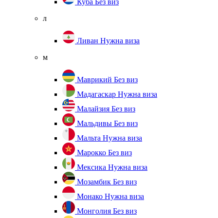
Куба
Без виз
л
Ливан
Нужна виза
м
Маврикий
Без виз
Мадагаскар
Нужна виза
Малайзия
Без виз
Мальдивы
Без виз
Мальта
Нужна виза
Марокко
Без виз
Мексика
Нужна виза
Мозамбик
Без виз
Монако
Нужна виза
Монголия
Без виз