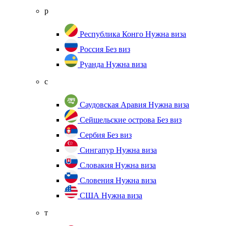
р
Республика Конго
Нужна виза
Россия
Без виз
Руанда
Нужна виза
с
Саудовская Аравия
Нужна виза
Сейшельские острова
Без виз
Сербия
Без виз
Сингапур
Нужна виза
Словакия
Нужна виза
Словения
Нужна виза
США
Нужна виза
т