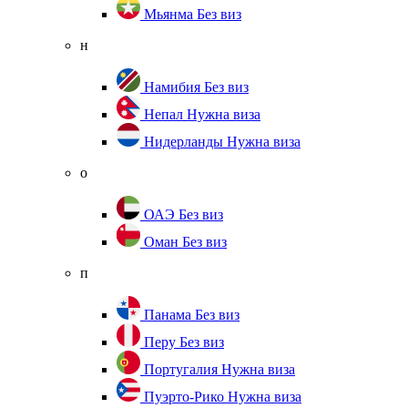
Мьянма
Без виз
н
Намибия
Без виз
Непал
Нужна виза
Нидерланды
Нужна виза
о
ОАЭ
Без виз
Оман
Без виз
п
Панама
Без виз
Перу
Без виз
Португалия
Нужна виза
Пуэрто-Рико
Нужна виза