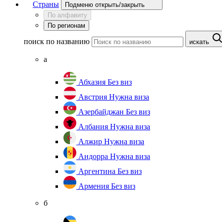
Страны
Подменю открыть/закрыть
По алфавиту
По регионам
поиск по названию
искать
а
Абхазия
Без виз
Австрия
Нужна виза
Азербайджан
Без виз
Албания
Нужна виза
Алжир
Нужна виза
Андорра
Нужна виза
Аргентина
Без виз
Армения
Без виз
б