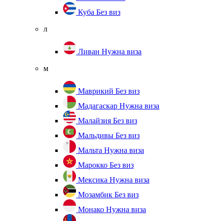
Куба
Без виз
л
Ливан
Нужна виза
м
Маврикий
Без виз
Мадагаскар
Нужна виза
Малайзия
Без виз
Мальдивы
Без виз
Мальта
Нужна виза
Марокко
Без виз
Мексика
Нужна виза
Мозамбик
Без виз
Монако
Нужна виза