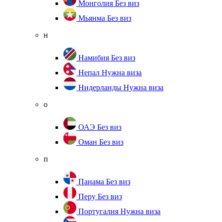
Монголия
Без виз
Мьянма
Без виз
н
Намибия
Без виз
Непал
Нужна виза
Нидерланды
Нужна виза
о
ОАЭ
Без виз
Оман
Без виз
п
Панама
Без виз
Перу
Без виз
Португалия
Нужна виза