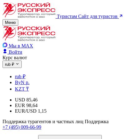
Туристам
Сайт для туристов
Меню
Мы в MAX
Войти
Курс валют
rub ₽
rub ₽
ByN р.
KZT ₸
USD
85,46
EUR
98,64
EUR/USD
1,15
Поддержка турагентов и частных лиц
Поддержка
+7 (495) 009-66-99