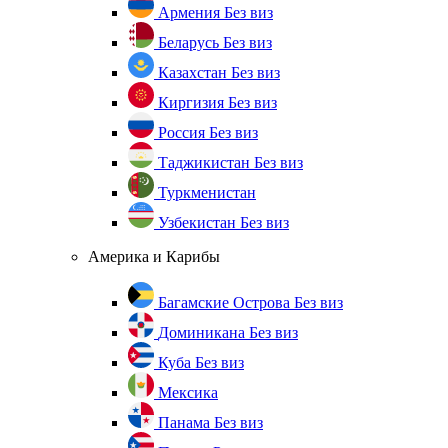
Армения
Без виз
Беларусь
Без виз
Казахстан
Без виз
Киргизия
Без виз
Россия
Без виз
Таджикистан
Без виз
Туркменистан
Узбекистан
Без виз
Америка и Карибы
Багамские Острова
Без виз
Доминикана
Без виз
Куба
Без виз
Мексика
Панама
Без виз