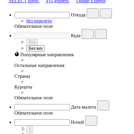
SELECT travel
FIT-express
Online Express
Откуда
без перелета
Обязательное поле
Куда
Все
Без виз
Популярные направления
Остальные направления
Страны
Курорты
Обязательное поле
Дата вылета
Обязательное поле
Ночей
1