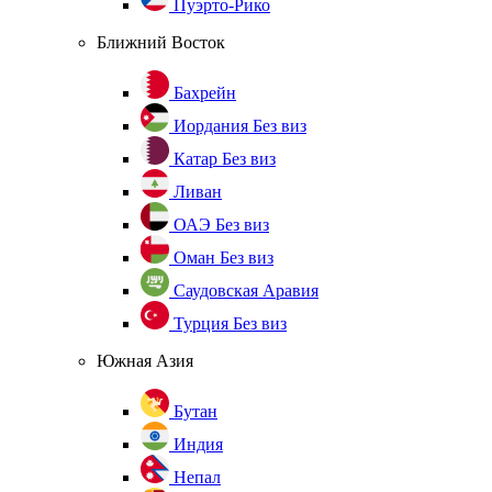
Пуэрто-Рико
Ближний Восток
Бахрейн
Иордания
Без виз
Катар
Без виз
Ливан
ОАЭ
Без виз
Оман
Без виз
Саудовская Аравия
Турция
Без виз
Южная Азия
Бутан
Индия
Непал