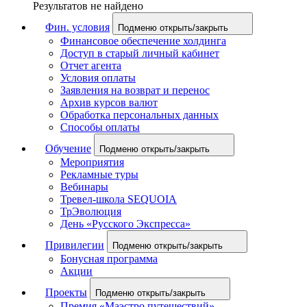
Результатов не найдено
Фин. условия
Подменю открыть/закрыть
Финансовое обеспечение холдинга
Доступ в старый личный кабинет
Отчет агента
Условия оплаты
Заявления на возврат и перенос
Архив курсов валют
Обработка персональных данных
Способы оплаты
Обучение
Подменю открыть/закрыть
Мероприятия
Рекламные туры
Вебинары
Тревел-школа SEQUOIA
ТрЭволюция
День «Русского Экспресса»
Привилегии
Подменю открыть/закрыть
Бонусная программа
Акции
Проекты
Подменю открыть/закрыть
Премия «Маэстро путешествий»