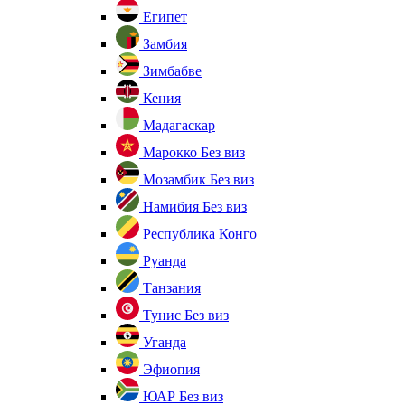
Египет
Замбия
Зимбабве
Кения
Мадагаскар
Марокко
Без виз
Мозамбик
Без виз
Намибия
Без виз
Республика Конго
Руанда
Танзания
Тунис
Без виз
Уганда
Эфиопия
ЮАР
Без виз