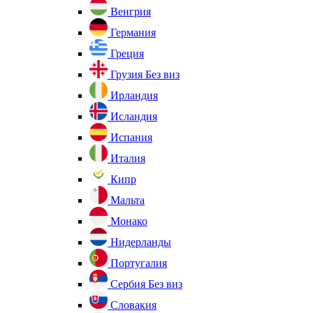
Венгрия
Германия
Греция
Грузия
Без виз
Ирландия
Исландия
Испания
Италия
Кипр
Мальта
Монако
Нидерланды
Португалия
Сербия
Без виз
Словакия