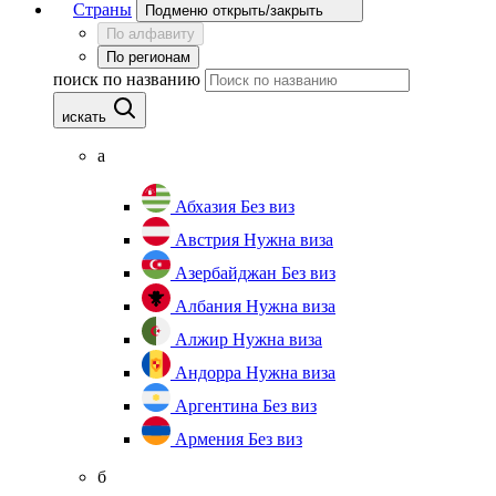
Страны
Подменю открыть/закрыть
По алфавиту
По регионам
поиск по названию
искать
а
Абхазия
Без виз
Австрия
Нужна виза
Азербайджан
Без виз
Албания
Нужна виза
Алжир
Нужна виза
Андорра
Нужна виза
Аргентина
Без виз
Армения
Без виз
б