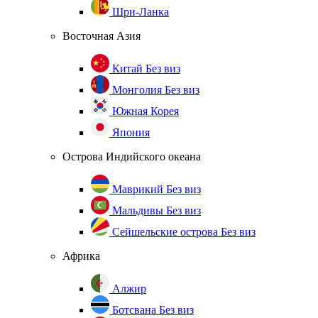
Шри-Ланка
Восточная Азия
Китай
Без виз
Монголия
Без виз
Южная Корея
Япония
Острова Индийского океана
Маврикий
Без виз
Мальдивы
Без виз
Сейшельские острова
Без виз
Африка
Алжир
Ботсвана
Без виз