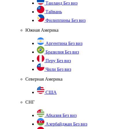
Таиланд
Без виз
Тайвань
Филиппины
Без виз
Южная Америка
Аргентина
Без виз
Бразилия
Без виз
Перу
Без виз
Чили
Без виз
Северная Америка
США
СНГ
Абхазия
Без виз
Азербайджан
Без виз