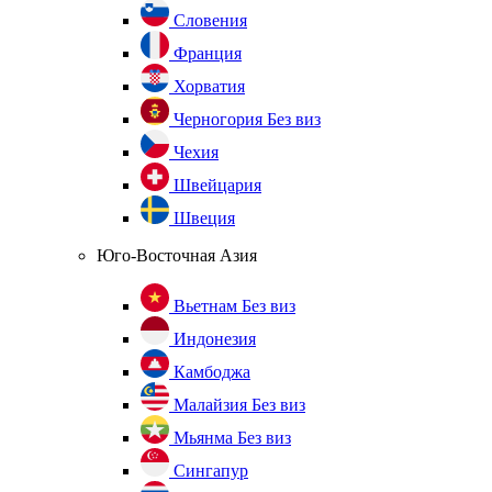
Словения
Франция
Хорватия
Черногория
Без виз
Чехия
Швейцария
Швеция
Юго-Восточная Азия
Вьетнам
Без виз
Индонезия
Камбоджа
Малайзия
Без виз
Мьянма
Без виз
Сингапур