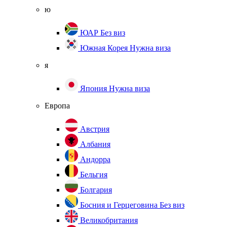
ю
ЮАР
Без виз
Южная Корея
Нужна виза
я
Япония
Нужна виза
Европа
Австрия
Албания
Андорра
Бельгия
Болгария
Босния и Герцеговина
Без виз
Великобритания