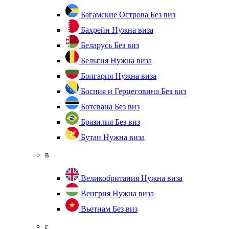
Багамские Острова
Без виз
Бахрейн
Нужна виза
Беларусь
Без виз
Бельгия
Нужна виза
Болгария
Нужна виза
Босния и Герцеговина
Без виз
Ботсвана
Без виз
Бразилия
Без виз
Бутан
Нужна виза
в
Великобритания
Нужна виза
Венгрия
Нужна виза
Вьетнам
Без виз
г