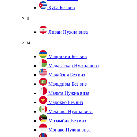
Куба
Без виз
л
Ливан
Нужна виза
м
Маврикий
Без виз
Мадагаскар
Нужна виза
Малайзия
Без виз
Мальдивы
Без виз
Мальта
Нужна виза
Марокко
Без виз
Мексика
Нужна виза
Мозамбик
Без виз
Монако
Нужна виза