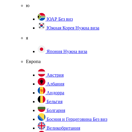
ю
ЮАР
Без виз
Южная Корея
Нужна виза
я
Япония
Нужна виза
Европа
Австрия
Албания
Андорра
Бельгия
Болгария
Босния и Герцеговина
Без виз
Великобритания