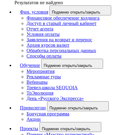
Результатов не найдено
Фин. условия
Подменю открыть/закрыть
Финансовое обеспечение холдинга
Доступ в старый личный кабинет
Отчет агента
Условия оплаты
Заявления на возврат и перенос
Архив курсов валют
Обработка персональных данных
Способы оплаты
Обучение
Подменю открыть/закрыть
Мероприятия
Рекламные туры
Вебинары
Тревел-школа SEQUOIA
ТрЭволюция
День «Русского Экспресса»
Привилегии
Подменю открыть/закрыть
Бонусная программа
Акции
Проекты
Подменю открыть/закрыть
Премия «Маэстро путешествий»