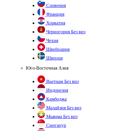
Словения
Франция
Хорватия
Черногория
Без виз
Чехия
Швейцария
Швеция
Юго-Восточная Азия
Вьетнам
Без виз
Индонезия
Камбоджа
Малайзия
Без виз
Мьянма
Без виз
Сингапур