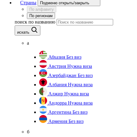
Страны
Подменю открыть/закрыть
По алфавиту
По регионам
поиск по названию
искать
а
Абхазия
Без виз
Австрия
Нужна виза
Азербайджан
Без виз
Албания
Нужна виза
Алжир
Нужна виза
Андорра
Нужна виза
Аргентина
Без виз
Армения
Без виз
б