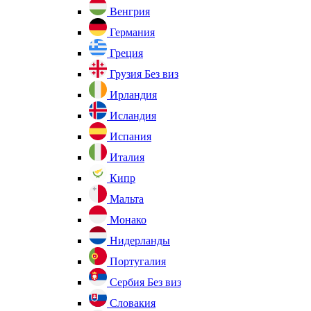
Венгрия
Германия
Греция
Грузия
Без виз
Ирландия
Исландия
Испания
Италия
Кипр
Мальта
Монако
Нидерланды
Португалия
Сербия
Без виз
Словакия