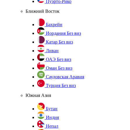
Пуэрто-Рико
Ближний Восток
Бахрейн
Иордания
Без виз
Катар
Без виз
Ливан
ОАЭ
Без виз
Оман
Без виз
Саудовская Аравия
Турция
Без виз
Южная Азия
Бутан
Индия
Непал