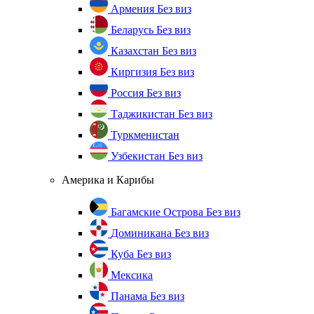
Армения
Без виз
Беларусь
Без виз
Казахстан
Без виз
Киргизия
Без виз
Россия
Без виз
Таджикистан
Без виз
Туркменистан
Узбекистан
Без виз
Америка и Карибы
Багамские Острова
Без виз
Доминикана
Без виз
Куба
Без виз
Мексика
Панама
Без виз