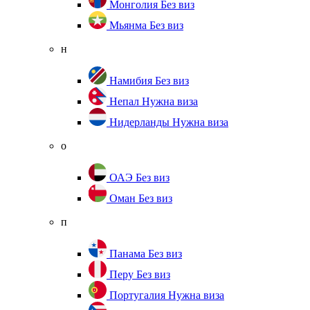
Монголия
Без виз
Мьянма
Без виз
н
Намибия
Без виз
Непал
Нужна виза
Нидерланды
Нужна виза
о
ОАЭ
Без виз
Оман
Без виз
п
Панама
Без виз
Перу
Без виз
Португалия
Нужна виза