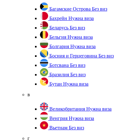
Багамские Острова
Без виз
Бахрейн
Нужна виза
Беларусь
Без виз
Бельгия
Нужна виза
Болгария
Нужна виза
Босния и Герцеговина
Без виз
Ботсвана
Без виз
Бразилия
Без виз
Бутан
Нужна виза
в
Великобритания
Нужна виза
Венгрия
Нужна виза
Вьетнам
Без виз
г