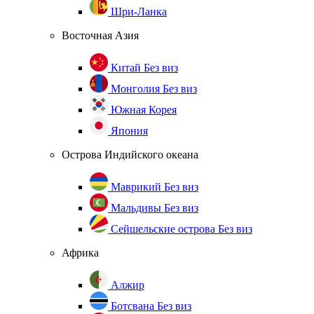
Шри-Ланка
Восточная Азия
Китай
Без виз
Монголия
Без виз
Южная Корея
Япония
Острова Индийского океана
Маврикий
Без виз
Мальдивы
Без виз
Сейшельские острова
Без виз
Африка
Алжир
Ботсвана
Без виз