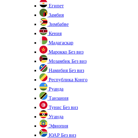
Египет
Замбия
Зимбабве
Кения
Мадагаскар
Марокко
Без виз
Мозамбик
Без виз
Намибия
Без виз
Республика Конго
Руанда
Танзания
Тунис
Без виз
Уганда
Эфиопия
ЮАР
Без виз