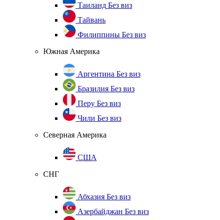
Таиланд
Без виз
Тайвань
Филиппины
Без виз
Южная Америка
Аргентина
Без виз
Бразилия
Без виз
Перу
Без виз
Чили
Без виз
Северная Америка
США
СНГ
Абхазия
Без виз
Азербайджан
Без виз