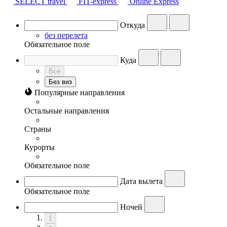
SELECT travel
FIT-express
Online Express
Откуда
без перелета
Обязательное поле
Куда
Все
Без виз
Популярные направления
Остальные направления
Страны
Курорты
Обязательное поле
Дата вылета
Обязательное поле
Ночей
1