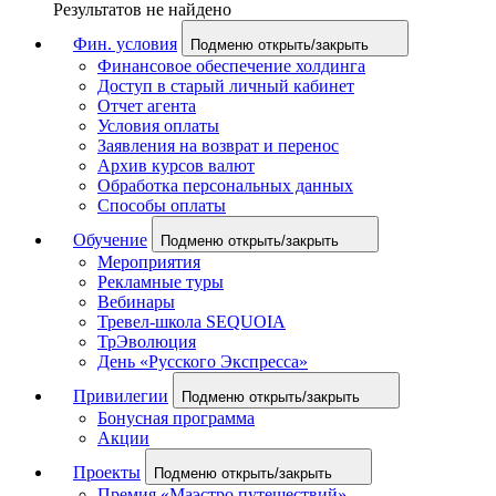
Результатов не найдено
Фин. условия
Подменю открыть/закрыть
Финансовое обеспечение холдинга
Доступ в старый личный кабинет
Отчет агента
Условия оплаты
Заявления на возврат и перенос
Архив курсов валют
Обработка персональных данных
Способы оплаты
Обучение
Подменю открыть/закрыть
Мероприятия
Рекламные туры
Вебинары
Тревел-школа SEQUOIA
ТрЭволюция
День «Русского Экспресса»
Привилегии
Подменю открыть/закрыть
Бонусная программа
Акции
Проекты
Подменю открыть/закрыть
Премия «Маэстро путешествий»