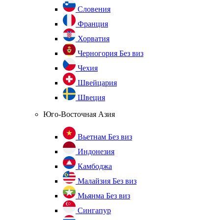
Словения
Франция
Хорватия
Черногория
Без виз
Чехия
Швейцария
Швеция
Юго-Восточная Азия
Вьетнам
Без виз
Индонезия
Камбоджа
Малайзия
Без виз
Мьянма
Без виз
Сингапур