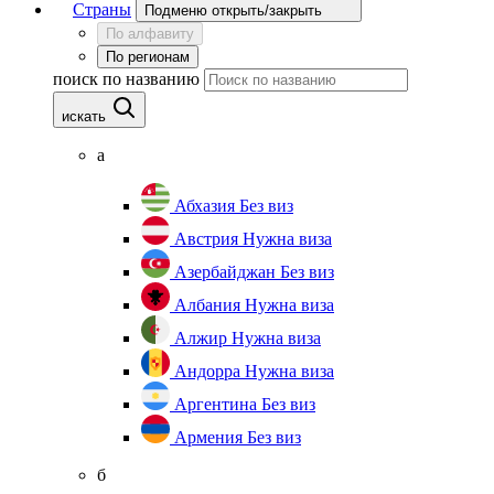
Страны
Подменю открыть/закрыть
По алфавиту
По регионам
поиск по названию
искать
а
Абхазия
Без виз
Австрия
Нужна виза
Азербайджан
Без виз
Албания
Нужна виза
Алжир
Нужна виза
Андорра
Нужна виза
Аргентина
Без виз
Армения
Без виз
б