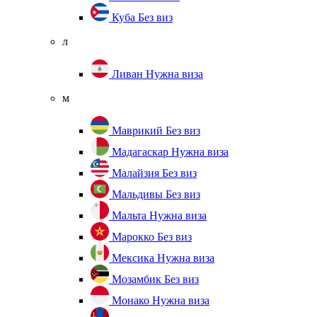
Куба
Без виз
л
Ливан
Нужна виза
м
Маврикий
Без виз
Мадагаскар
Нужна виза
Малайзия
Без виз
Мальдивы
Без виз
Мальта
Нужна виза
Марокко
Без виз
Мексика
Нужна виза
Мозамбик
Без виз
Монако
Нужна виза