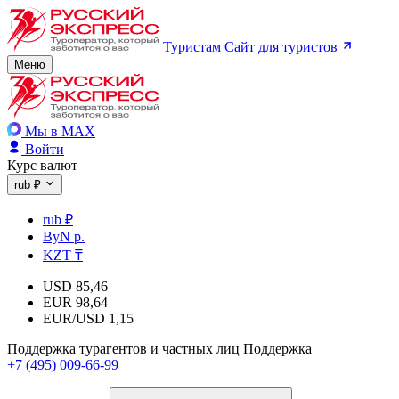
Туристам
Сайт для туристов
Меню
Мы в MAX
Войти
Курс валют
rub ₽
rub ₽
ByN р.
KZT ₸
USD
85,46
EUR
98,64
EUR/USD
1,15
Поддержка турагентов и частных лиц
Поддержка
+7 (495) 009-66-99