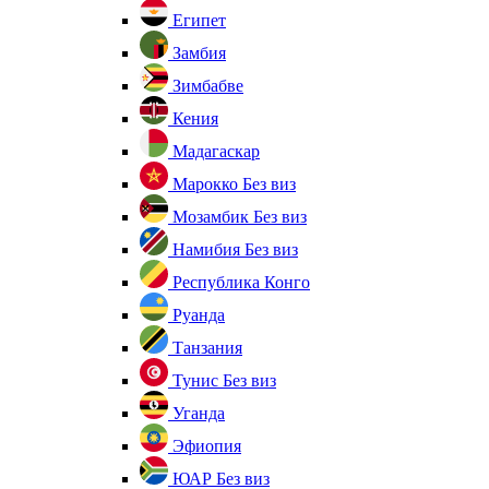
Египет
Замбия
Зимбабве
Кения
Мадагаскар
Марокко
Без виз
Мозамбик
Без виз
Намибия
Без виз
Республика Конго
Руанда
Танзания
Тунис
Без виз
Уганда
Эфиопия
ЮАР
Без виз