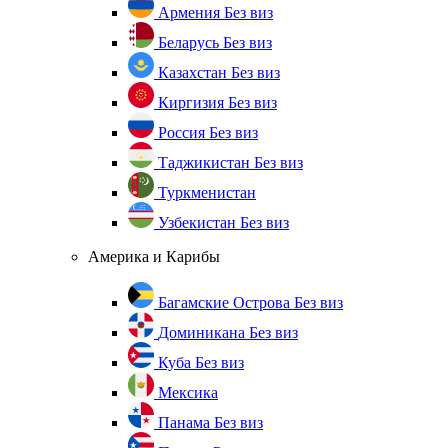
Армения
Без виз
Беларусь
Без виз
Казахстан
Без виз
Киргизия
Без виз
Россия
Без виз
Таджикистан
Без виз
Туркменистан
Узбекистан
Без виз
Америка и Карибы
Багамские Острова
Без виз
Доминикана
Без виз
Куба
Без виз
Мексика
Панама
Без виз