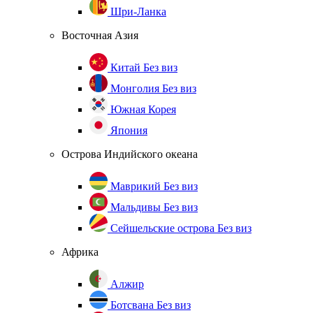
Шри-Ланка
Восточная Азия
Китай
Без виз
Монголия
Без виз
Южная Корея
Япония
Острова Индийского океана
Маврикий
Без виз
Мальдивы
Без виз
Сейшельские острова
Без виз
Африка
Алжир
Ботсвана
Без виз