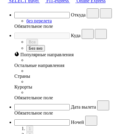
SELECT travel
FIT-express
Online Express
Откуда
без перелета
Обязательное поле
Куда
Все
Без виз
Популярные направления
Остальные направления
Страны
Курорты
Обязательное поле
Дата вылета
Обязательное поле
Ночей
1