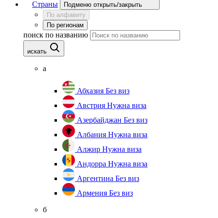
Страны
Подменю открыть/закрыть
По алфавиту
По регионам
поиск по названию
искать
а
Абхазия
Без виз
Австрия
Нужна виза
Азербайджан
Без виз
Албания
Нужна виза
Алжир
Нужна виза
Андорра
Нужна виза
Аргентина
Без виз
Армения
Без виз
б