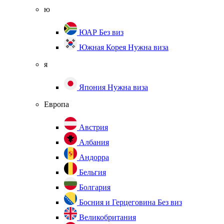
ю
ЮАР
Без виз
Южная Корея
Нужна виза
я
Япония
Нужна виза
Европа
Австрия
Албания
Андорра
Бельгия
Болгария
Босния и Герцеговина
Без виз
Великобритания