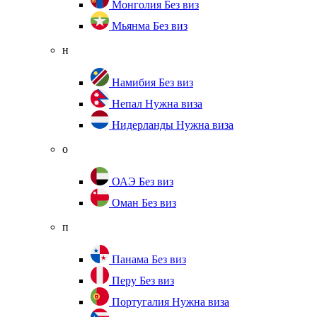
Монголия
Без виз
Мьянма
Без виз
н
Намибия
Без виз
Непал
Нужна виза
Нидерланды
Нужна виза
о
ОАЭ
Без виз
Оман
Без виз
п
Панама
Без виз
Перу
Без виз
Португалия
Нужна виза