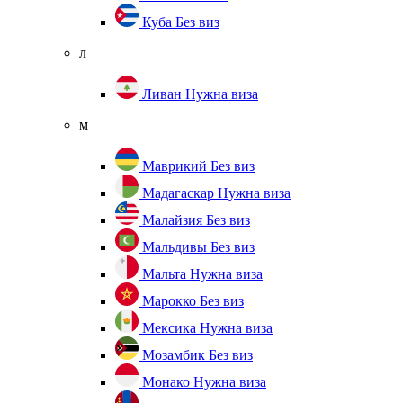
Куба
Без виз
л
Ливан
Нужна виза
м
Маврикий
Без виз
Мадагаскар
Нужна виза
Малайзия
Без виз
Мальдивы
Без виз
Мальта
Нужна виза
Марокко
Без виз
Мексика
Нужна виза
Мозамбик
Без виз
Монако
Нужна виза