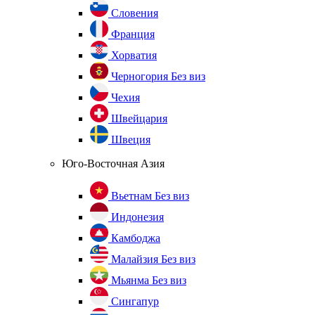
Словения
Франция
Хорватия
Черногория
Без виз
Чехия
Швейцария
Швеция
Юго-Восточная Азия
Вьетнам
Без виз
Индонезия
Камбоджа
Малайзия
Без виз
Мьянма
Без виз
Сингапур