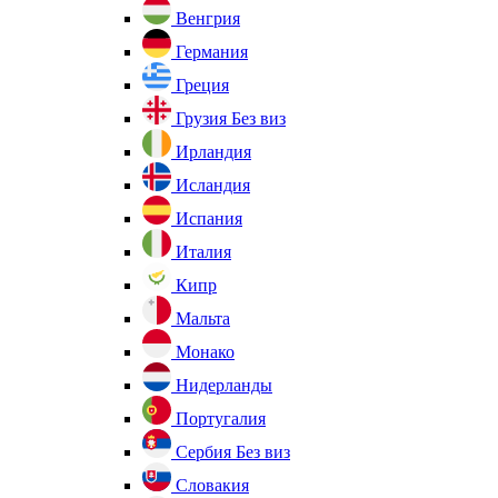
Венгрия
Германия
Греция
Грузия
Без виз
Ирландия
Исландия
Испания
Италия
Кипр
Мальта
Монако
Нидерланды
Португалия
Сербия
Без виз
Словакия