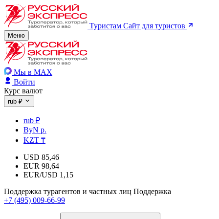
Туристам
Сайт для туристов
Меню
Мы в MAX
Войти
Курс валют
rub ₽
rub ₽
ByN р.
KZT ₸
USD
85,46
EUR
98,64
EUR/USD
1,15
Поддержка турагентов и частных лиц
Поддержка
+7 (495) 009-66-99