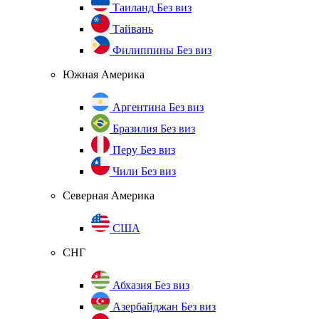
Таиланд
Без виз
Тайвань
Филиппины
Без виз
Южная Америка
Аргентина
Без виз
Бразилия
Без виз
Перу
Без виз
Чили
Без виз
Северная Америка
США
СНГ
Абхазия
Без виз
Азербайджан
Без виз