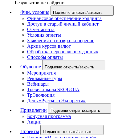
Результатов не найдено
Фин. условия
Подменю открыть/закрыть
Финансовое обеспечение холдинга
Доступ в старый личный кабинет
Отчет агента
Условия оплаты
Заявления на возврат и перенос
Архив курсов валют
Обработка персональных данных
Способы оплаты
Обучение
Подменю открыть/закрыть
Мероприятия
Рекламные туры
Вебинары
Тревел-школа SEQUOIA
ТрЭволюция
День «Русского Экспресса»
Привилегии
Подменю открыть/закрыть
Бонусная программа
Акции
Проекты
Подменю открыть/закрыть
Премия «Маэстро путешествий»