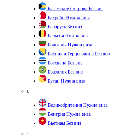
Багамские Острова
Без виз
Бахрейн
Нужна виза
Беларусь
Без виз
Бельгия
Нужна виза
Болгария
Нужна виза
Босния и Герцеговина
Без виз
Ботсвана
Без виз
Бразилия
Без виз
Бутан
Нужна виза
в
Великобритания
Нужна виза
Венгрия
Нужна виза
Вьетнам
Без виз
г