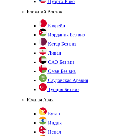
Пуэрто-Рико
Ближний Восток
Бахрейн
Иордания
Без виз
Катар
Без виз
Ливан
ОАЭ
Без виз
Оман
Без виз
Саудовская Аравия
Турция
Без виз
Южная Азия
Бутан
Индия
Непал