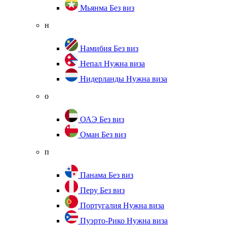
Мьянма
Без виз
н
Намибия
Без виз
Непал
Нужна виза
Нидерланды
Нужна виза
о
ОАЭ
Без виз
Оман
Без виз
п
Панама
Без виз
Перу
Без виз
Португалия
Нужна виза
Пуэрто-Рико
Нужна виза