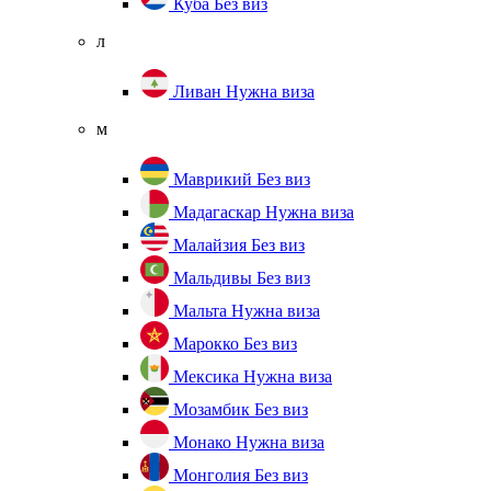
Куба
Без виз
л
Ливан
Нужна виза
м
Маврикий
Без виз
Мадагаскар
Нужна виза
Малайзия
Без виз
Мальдивы
Без виз
Мальта
Нужна виза
Марокко
Без виз
Мексика
Нужна виза
Мозамбик
Без виз
Монако
Нужна виза
Монголия
Без виз