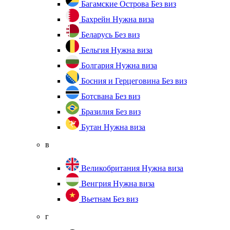
Багамские Острова
Без виз
Бахрейн
Нужна виза
Беларусь
Без виз
Бельгия
Нужна виза
Болгария
Нужна виза
Босния и Герцеговина
Без виз
Ботсвана
Без виз
Бразилия
Без виз
Бутан
Нужна виза
в
Великобритания
Нужна виза
Венгрия
Нужна виза
Вьетнам
Без виз
г