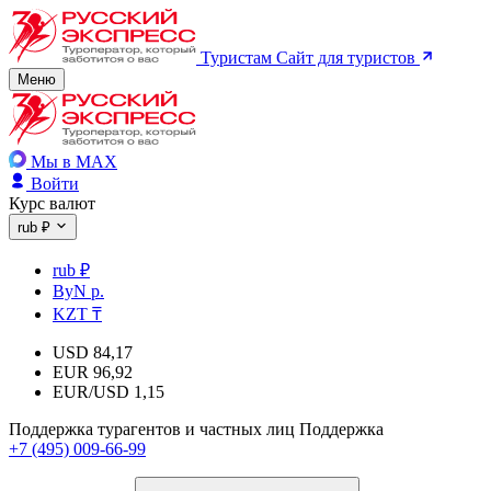
Туристам
Сайт для туристов
Меню
Мы в MAX
Войти
Курс валют
rub ₽
rub ₽
ByN р.
KZT ₸
USD
84,17
EUR
96,92
EUR/USD
1,15
Поддержка турагентов и частных лиц
Поддержка
+7 (495) 009-66-99