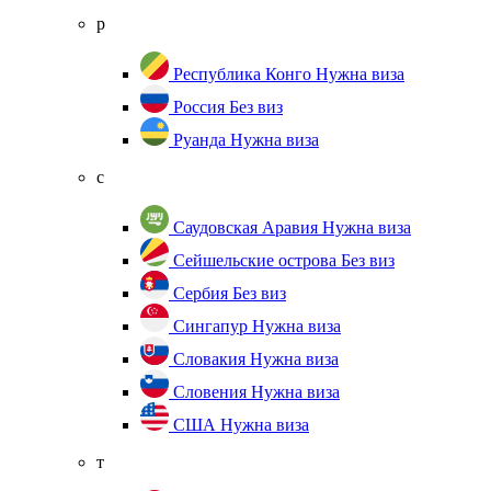
р
Республика Конго
Нужна виза
Россия
Без виз
Руанда
Нужна виза
с
Саудовская Аравия
Нужна виза
Сейшельские острова
Без виз
Сербия
Без виз
Сингапур
Нужна виза
Словакия
Нужна виза
Словения
Нужна виза
США
Нужна виза
т