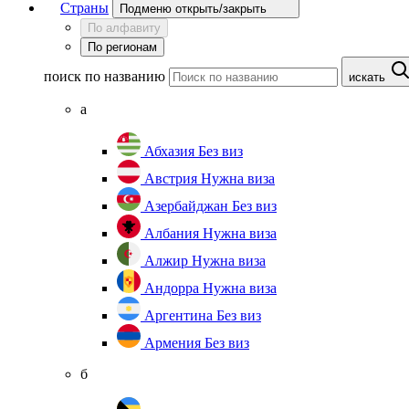
Страны
Подменю открыть/закрыть
По алфавиту
По регионам
поиск по названию
искать
а
Абхазия
Без виз
Австрия
Нужна виза
Азербайджан
Без виз
Албания
Нужна виза
Алжир
Нужна виза
Андорра
Нужна виза
Аргентина
Без виз
Армения
Без виз
б