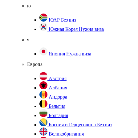
ю
ЮАР
Без виз
Южная Корея
Нужна виза
я
Япония
Нужна виза
Европа
Австрия
Албания
Андорра
Бельгия
Болгария
Босния и Герцеговина
Без виз
Великобритания