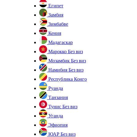
Египет
Замбия
Зимбабве
Кения
Мадагаскар
Марокко
Без виз
Мозамбик
Без виз
Намибия
Без виз
Республика Конго
Руанда
Танзания
Тунис
Без виз
Уганда
Эфиопия
ЮАР
Без виз