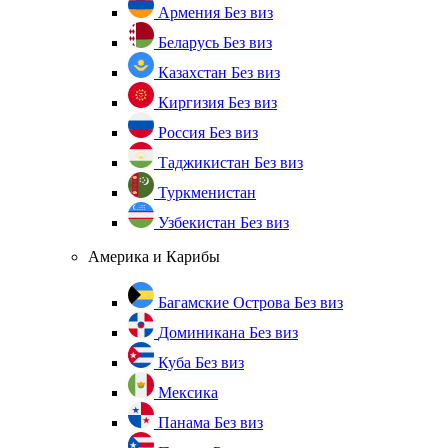
Армения
Без виз
Беларусь
Без виз
Казахстан
Без виз
Киргизия
Без виз
Россия
Без виз
Таджикистан
Без виз
Туркменистан
Узбекистан
Без виз
Америка и Карибы
Багамские Острова
Без виз
Доминикана
Без виз
Куба
Без виз
Мексика
Панама
Без виз