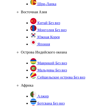
Шри-Ланка
Восточная Азия
Китай
Без виз
Монголия
Без виз
Южная Корея
Япония
Острова Индийского океана
Маврикий
Без виз
Мальдивы
Без виз
Сейшельские острова
Без виз
Африка
Алжир
Ботсвана
Без виз