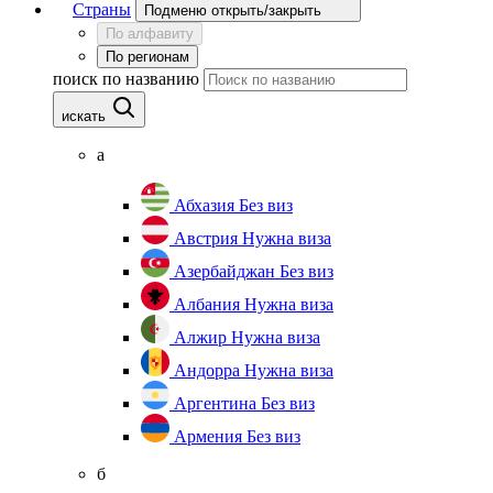
Страны
Подменю открыть/закрыть
По алфавиту
По регионам
поиск по названию
искать
а
Абхазия
Без виз
Австрия
Нужна виза
Азербайджан
Без виз
Албания
Нужна виза
Алжир
Нужна виза
Андорра
Нужна виза
Аргентина
Без виз
Армения
Без виз
б