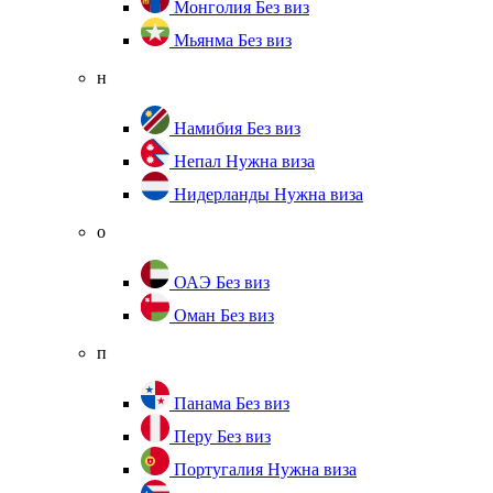
Монголия
Без виз
Мьянма
Без виз
н
Намибия
Без виз
Непал
Нужна виза
Нидерланды
Нужна виза
о
ОАЭ
Без виз
Оман
Без виз
п
Панама
Без виз
Перу
Без виз
Португалия
Нужна виза