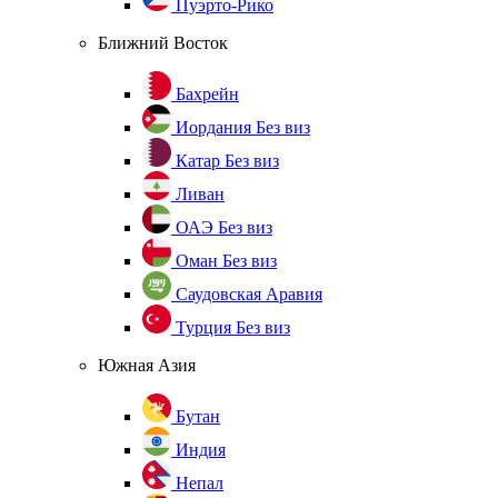
Пуэрто-Рико
Ближний Восток
Бахрейн
Иордания
Без виз
Катар
Без виз
Ливан
ОАЭ
Без виз
Оман
Без виз
Саудовская Аравия
Турция
Без виз
Южная Азия
Бутан
Индия
Непал