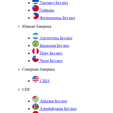
Таиланд
Без виз
Тайвань
Филиппины
Без виз
Южная Америка
Аргентина
Без виз
Бразилия
Без виз
Перу
Без виз
Чили
Без виз
Северная Америка
США
СНГ
Абхазия
Без виз
Азербайджан
Без виз