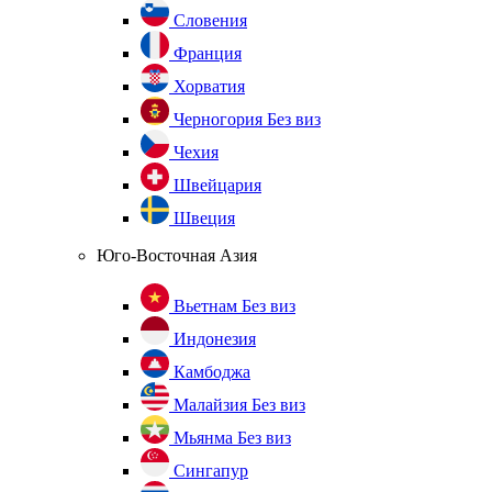
Словения
Франция
Хорватия
Черногория
Без виз
Чехия
Швейцария
Швеция
Юго-Восточная Азия
Вьетнам
Без виз
Индонезия
Камбоджа
Малайзия
Без виз
Мьянма
Без виз
Сингапур