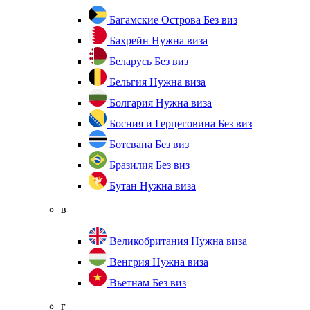
Багамские Острова
Без виз
Бахрейн
Нужна виза
Беларусь
Без виз
Бельгия
Нужна виза
Болгария
Нужна виза
Босния и Герцеговина
Без виз
Ботсвана
Без виз
Бразилия
Без виз
Бутан
Нужна виза
в
Великобритания
Нужна виза
Венгрия
Нужна виза
Вьетнам
Без виз
г