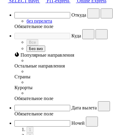
SELECT travel
FIT-express
Online Express
Откуда
без перелета
Обязательное поле
Куда
Все
Без виз
Популярные направления
Остальные направления
Страны
Курорты
Обязательное поле
Дата вылета
Обязательное поле
Ночей
1