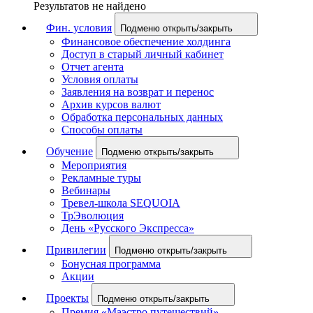
Результатов не найдено
Фин. условия
Подменю открыть/закрыть
Финансовое обеспечение холдинга
Доступ в старый личный кабинет
Отчет агента
Условия оплаты
Заявления на возврат и перенос
Архив курсов валют
Обработка персональных данных
Способы оплаты
Обучение
Подменю открыть/закрыть
Мероприятия
Рекламные туры
Вебинары
Тревел-школа SEQUOIA
ТрЭволюция
День «Русского Экспресса»
Привилегии
Подменю открыть/закрыть
Бонусная программа
Акции
Проекты
Подменю открыть/закрыть
Премия «Маэстро путешествий»