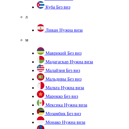
Куба
Без виз
л
Ливан
Нужна виза
м
Маврикий
Без виз
Мадагаскар
Нужна виза
Малайзия
Без виз
Мальдивы
Без виз
Мальта
Нужна виза
Марокко
Без виз
Мексика
Нужна виза
Мозамбик
Без виз
Монако
Нужна виза