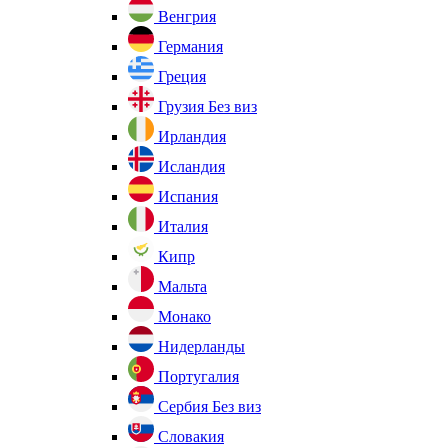
Венгрия
Германия
Греция
Грузия
Без виз
Ирландия
Исландия
Испания
Италия
Кипр
Мальта
Монако
Нидерланды
Португалия
Сербия
Без виз
Словакия