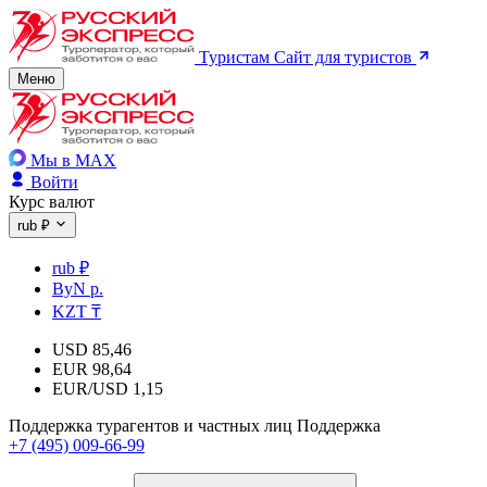
Туристам
Сайт для туристов
Меню
Мы в MAX
Войти
Курс валют
rub ₽
rub ₽
ByN р.
KZT ₸
USD
85,46
EUR
98,64
EUR/USD
1,15
Поддержка турагентов и частных лиц
Поддержка
+7 (495) 009-66-99