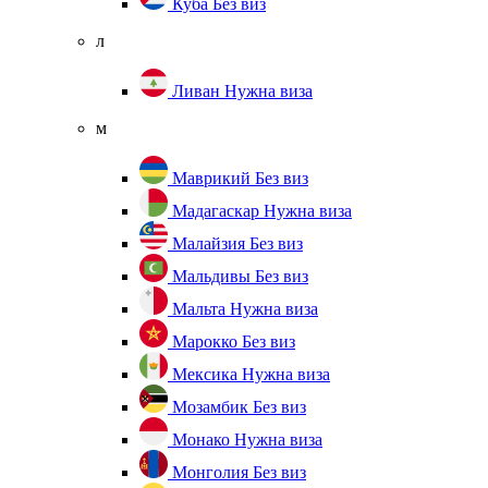
Куба
Без виз
л
Ливан
Нужна виза
м
Маврикий
Без виз
Мадагаскар
Нужна виза
Малайзия
Без виз
Мальдивы
Без виз
Мальта
Нужна виза
Марокко
Без виз
Мексика
Нужна виза
Мозамбик
Без виз
Монако
Нужна виза
Монголия
Без виз