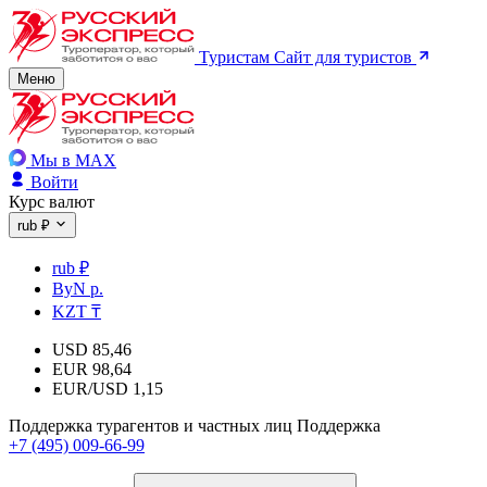
Туристам
Сайт для туристов
Меню
Мы в MAX
Войти
Курс валют
rub ₽
rub ₽
ByN р.
KZT ₸
USD
85,46
EUR
98,64
EUR/USD
1,15
Поддержка турагентов и частных лиц
Поддержка
+7 (495) 009-66-99