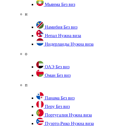
Мьянма
Без виз
н
Намибия
Без виз
Непал
Нужна виза
Нидерланды
Нужна виза
о
ОАЭ
Без виз
Оман
Без виз
п
Панама
Без виз
Перу
Без виз
Португалия
Нужна виза
Пуэрто-Рико
Нужна виза