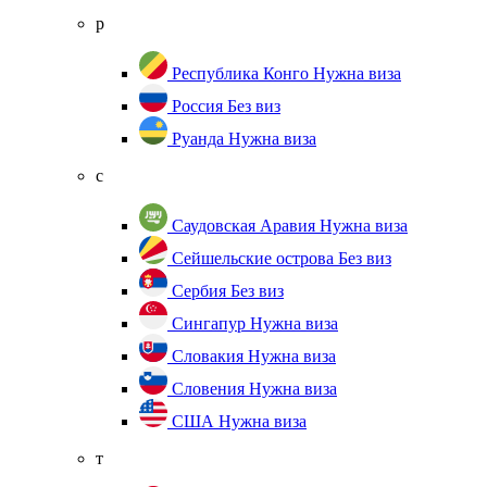
р
Республика Конго
Нужна виза
Россия
Без виз
Руанда
Нужна виза
с
Саудовская Аравия
Нужна виза
Сейшельские острова
Без виз
Сербия
Без виз
Сингапур
Нужна виза
Словакия
Нужна виза
Словения
Нужна виза
США
Нужна виза
т