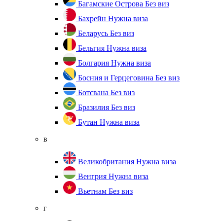
Багамские Острова
Без виз
Бахрейн
Нужна виза
Беларусь
Без виз
Бельгия
Нужна виза
Болгария
Нужна виза
Босния и Герцеговина
Без виз
Ботсвана
Без виз
Бразилия
Без виз
Бутан
Нужна виза
в
Великобритания
Нужна виза
Венгрия
Нужна виза
Вьетнам
Без виз
г