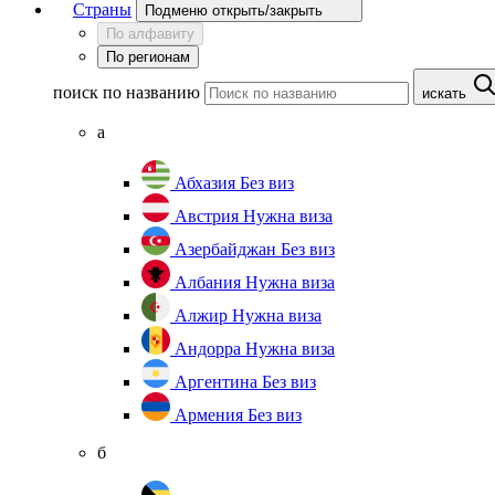
Страны
Подменю открыть/закрыть
По алфавиту
По регионам
поиск по названию
искать
а
Абхазия
Без виз
Австрия
Нужна виза
Азербайджан
Без виз
Албания
Нужна виза
Алжир
Нужна виза
Андорра
Нужна виза
Аргентина
Без виз
Армения
Без виз
б