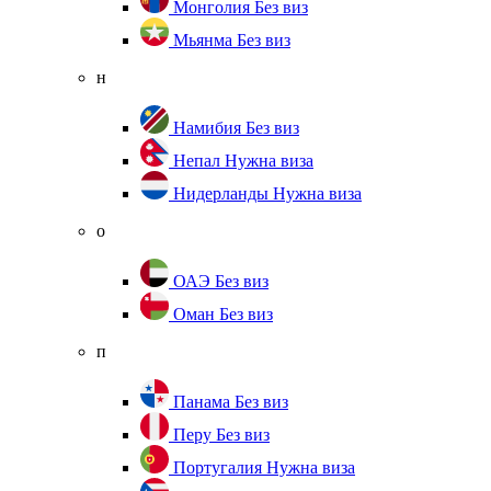
Монголия
Без виз
Мьянма
Без виз
н
Намибия
Без виз
Непал
Нужна виза
Нидерланды
Нужна виза
о
ОАЭ
Без виз
Оман
Без виз
п
Панама
Без виз
Перу
Без виз
Португалия
Нужна виза