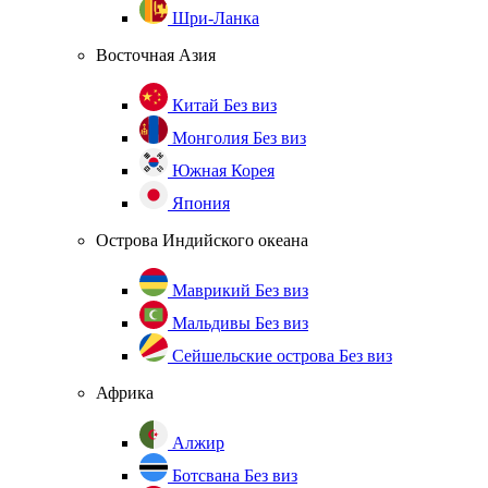
Шри-Ланка
Восточная Азия
Китай
Без виз
Монголия
Без виз
Южная Корея
Япония
Острова Индийского океана
Маврикий
Без виз
Мальдивы
Без виз
Сейшельские острова
Без виз
Африка
Алжир
Ботсвана
Без виз