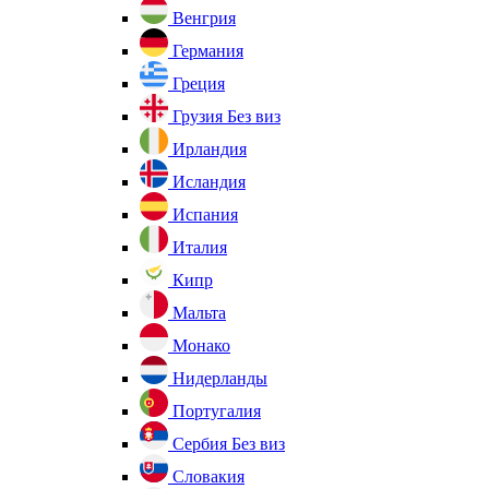
Венгрия
Германия
Греция
Грузия
Без виз
Ирландия
Исландия
Испания
Италия
Кипр
Мальта
Монако
Нидерланды
Португалия
Сербия
Без виз
Словакия