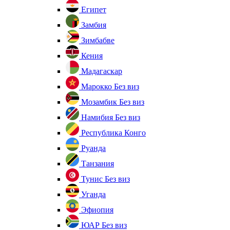
Египет
Замбия
Зимбабве
Кения
Мадагаскар
Марокко
Без виз
Мозамбик
Без виз
Намибия
Без виз
Республика Конго
Руанда
Танзания
Тунис
Без виз
Уганда
Эфиопия
ЮАР
Без виз