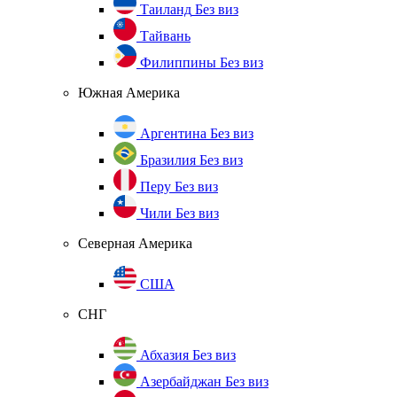
Таиланд
Без виз
Тайвань
Филиппины
Без виз
Южная Америка
Аргентина
Без виз
Бразилия
Без виз
Перу
Без виз
Чили
Без виз
Северная Америка
США
СНГ
Абхазия
Без виз
Азербайджан
Без виз