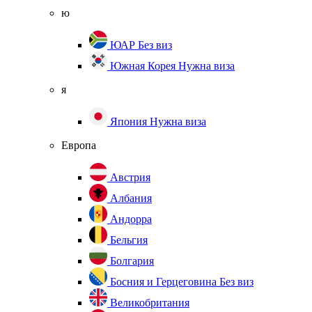
ю
ЮАР
Без виз
Южная Корея
Нужна виза
я
Япония
Нужна виза
Европа
Австрия
Албания
Андорра
Бельгия
Болгария
Босния и Герцеговина
Без виз
Великобритания