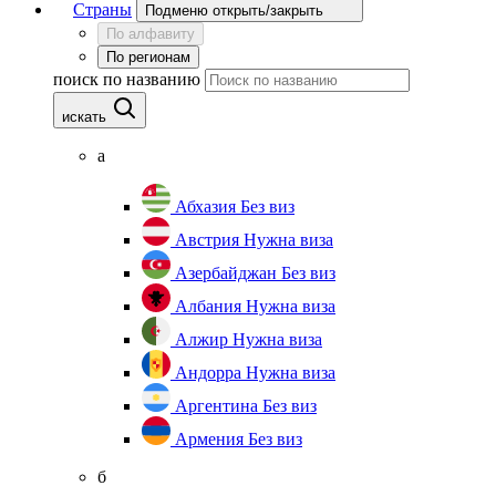
Страны
Подменю открыть/закрыть
По алфавиту
По регионам
поиск по названию
искать
а
Абхазия
Без виз
Австрия
Нужна виза
Азербайджан
Без виз
Албания
Нужна виза
Алжир
Нужна виза
Андорра
Нужна виза
Аргентина
Без виз
Армения
Без виз
б