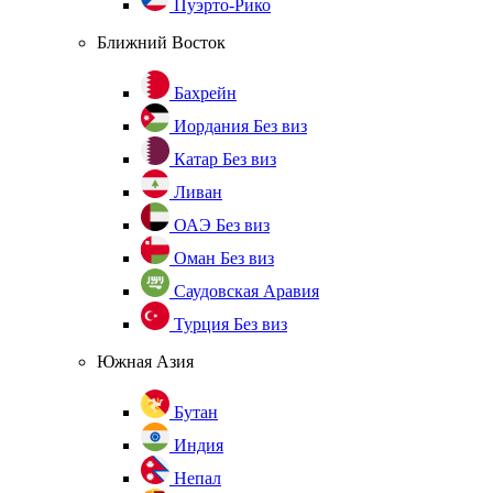
Пуэрто-Рико
Ближний Восток
Бахрейн
Иордания
Без виз
Катар
Без виз
Ливан
ОАЭ
Без виз
Оман
Без виз
Саудовская Аравия
Турция
Без виз
Южная Азия
Бутан
Индия
Непал