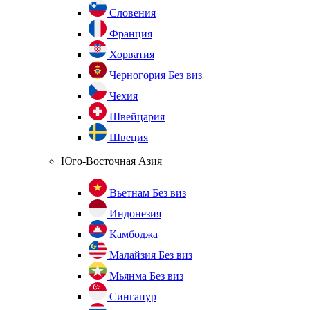
Словения
Франция
Хорватия
Черногория
Без виз
Чехия
Швейцария
Швеция
Юго-Восточная Азия
Вьетнам
Без виз
Индонезия
Камбоджа
Малайзия
Без виз
Мьянма
Без виз
Сингапур