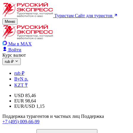
Туристам
Сайт для туристов
Меню
Мы в MAX
Войти
Курс валют
rub ₽
rub ₽
ByN р.
KZT ₸
USD
85,46
EUR
98,64
EUR/USD
1,15
Поддержка турагентов и частных лиц
Поддержка
+7 (495) 009-66-99