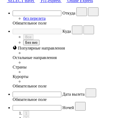
SELECT travel
FIT-express
Online Express
Откуда
без перелета
Обязательное поле
Куда
Все
Без виз
Популярные направления
Остальные направления
Страны
Курорты
Обязательное поле
Дата вылета
Обязательное поле
Ночей
1