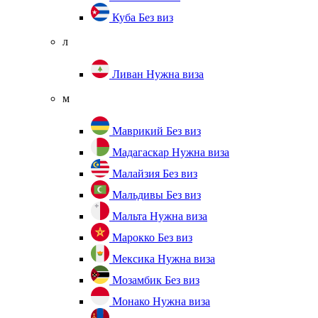
Куба
Без виз
л
Ливан
Нужна виза
м
Маврикий
Без виз
Мадагаскар
Нужна виза
Малайзия
Без виз
Мальдивы
Без виз
Мальта
Нужна виза
Марокко
Без виз
Мексика
Нужна виза
Мозамбик
Без виз
Монако
Нужна виза