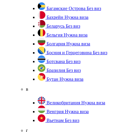
Багамские Острова
Без виз
Бахрейн
Нужна виза
Беларусь
Без виз
Бельгия
Нужна виза
Болгария
Нужна виза
Босния и Герцеговина
Без виз
Ботсвана
Без виз
Бразилия
Без виз
Бутан
Нужна виза
в
Великобритания
Нужна виза
Венгрия
Нужна виза
Вьетнам
Без виз
г