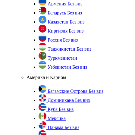
Армения
Без виз
Беларусь
Без виз
Казахстан
Без виз
Киргизия
Без виз
Россия
Без виз
Таджикистан
Без виз
Туркменистан
Узбекистан
Без виз
Америка и Карибы
Багамские Острова
Без виз
Доминикана
Без виз
Куба
Без виз
Мексика
Панама
Без виз