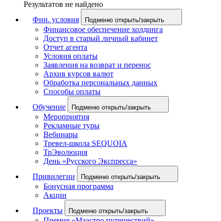
Результатов не найдено
Фин. условия
Подменю открыть/закрыть
Финансовое обеспечение холдинга
Доступ в старый личный кабинет
Отчет агента
Условия оплаты
Заявления на возврат и перенос
Архив курсов валют
Обработка персональных данных
Способы оплаты
Обучение
Подменю открыть/закрыть
Мероприятия
Рекламные туры
Вебинары
Тревел-школа SEQUOIA
ТрЭволюция
День «Русского Экспресса»
Привилегии
Подменю открыть/закрыть
Бонусная программа
Акции
Проекты
Подменю открыть/закрыть
Премия «Маэстро путешествий»