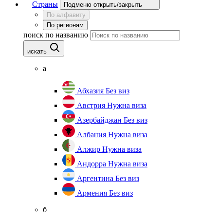
Страны
Подменю открыть/закрыть
По алфавиту
По регионам
поиск по названию
искать
а
Абхазия
Без виз
Австрия
Нужна виза
Азербайджан
Без виз
Албания
Нужна виза
Алжир
Нужна виза
Андорра
Нужна виза
Аргентина
Без виз
Армения
Без виз
б