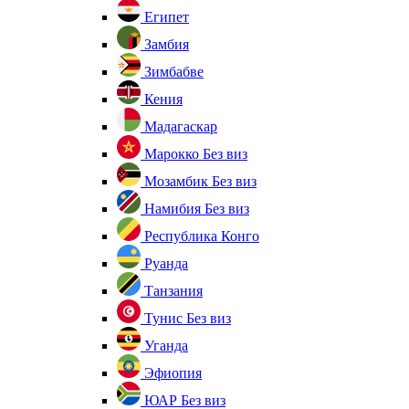
Египет
Замбия
Зимбабве
Кения
Мадагаскар
Марокко
Без виз
Мозамбик
Без виз
Намибия
Без виз
Республика Конго
Руанда
Танзания
Тунис
Без виз
Уганда
Эфиопия
ЮАР
Без виз