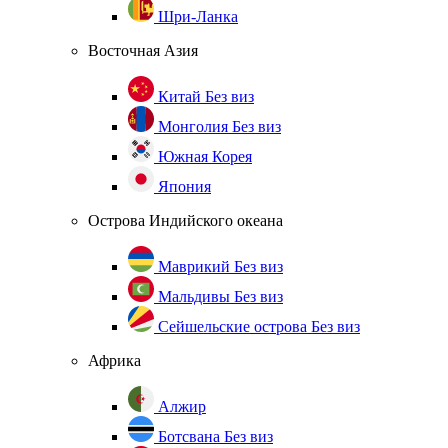
Шри-Ланка
Восточная Азия
Китай
Без виз
Монголия
Без виз
Южная Корея
Япония
Острова Индийского океана
Маврикий
Без виз
Мальдивы
Без виз
Сейшельские острова
Без виз
Африка
Алжир
Ботсвана
Без виз