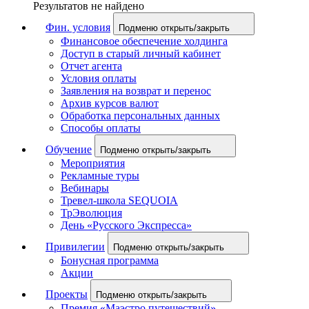
Результатов не найдено
Фин. условия
Подменю открыть/закрыть
Финансовое обеспечение холдинга
Доступ в старый личный кабинет
Отчет агента
Условия оплаты
Заявления на возврат и перенос
Архив курсов валют
Обработка персональных данных
Способы оплаты
Обучение
Подменю открыть/закрыть
Мероприятия
Рекламные туры
Вебинары
Тревел-школа SEQUOIA
ТрЭволюция
День «Русского Экспресса»
Привилегии
Подменю открыть/закрыть
Бонусная программа
Акции
Проекты
Подменю открыть/закрыть
Премия «Маэстро путешествий»