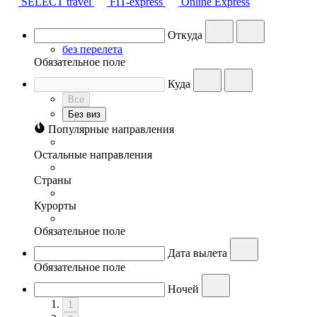
SELECT travel
FIT-express
Online Express
Откуда
без перелета
Обязательное поле
Куда
Все
Без виз
Популярные направления
Остальные направления
Страны
Курорты
Обязательное поле
Дата вылета
Обязательное поле
Ночей
1