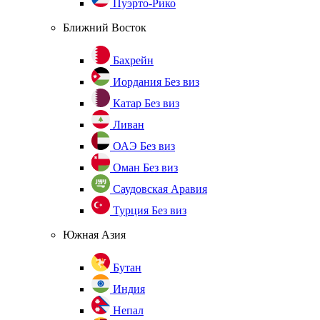
Пуэрто-Рико
Ближний Восток
Бахрейн
Иордания
Без виз
Катар
Без виз
Ливан
ОАЭ
Без виз
Оман
Без виз
Саудовская Аравия
Турция
Без виз
Южная Азия
Бутан
Индия
Непал