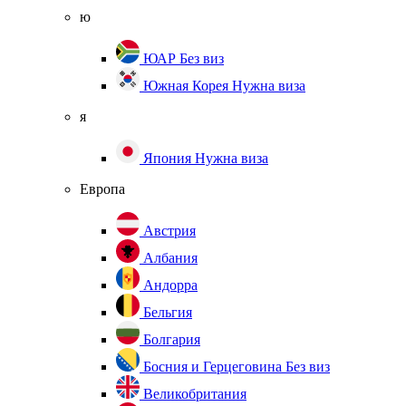
ю
ЮАР
Без виз
Южная Корея
Нужна виза
я
Япония
Нужна виза
Европа
Австрия
Албания
Андорра
Бельгия
Болгария
Босния и Герцеговина
Без виз
Великобритания