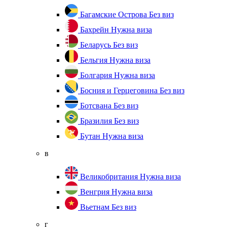
Багамские Острова
Без виз
Бахрейн
Нужна виза
Беларусь
Без виз
Бельгия
Нужна виза
Болгария
Нужна виза
Босния и Герцеговина
Без виз
Ботсвана
Без виз
Бразилия
Без виз
Бутан
Нужна виза
в
Великобритания
Нужна виза
Венгрия
Нужна виза
Вьетнам
Без виз
г