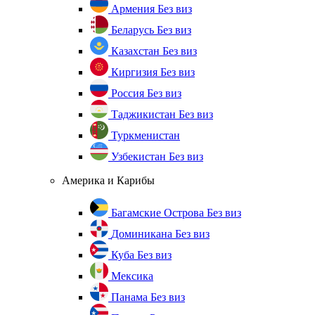
Армения
Без виз
Беларусь
Без виз
Казахстан
Без виз
Киргизия
Без виз
Россия
Без виз
Таджикистан
Без виз
Туркменистан
Узбекистан
Без виз
Америка и Карибы
Багамские Острова
Без виз
Доминикана
Без виз
Куба
Без виз
Мексика
Панама
Без виз