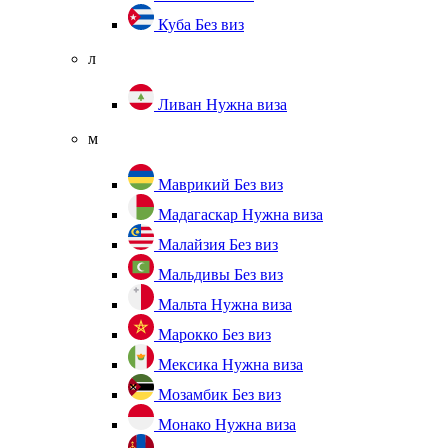
Куба
Без виз
л
Ливан
Нужна виза
м
Маврикий
Без виз
Мадагаскар
Нужна виза
Малайзия
Без виз
Мальдивы
Без виз
Мальта
Нужна виза
Марокко
Без виз
Мексика
Нужна виза
Мозамбик
Без виз
Монако
Нужна виза