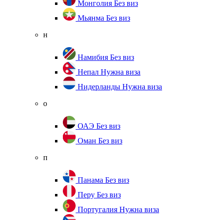
Монголия
Без виз
Мьянма
Без виз
н
Намибия
Без виз
Непал
Нужна виза
Нидерланды
Нужна виза
о
ОАЭ
Без виз
Оман
Без виз
п
Панама
Без виз
Перу
Без виз
Португалия
Нужна виза