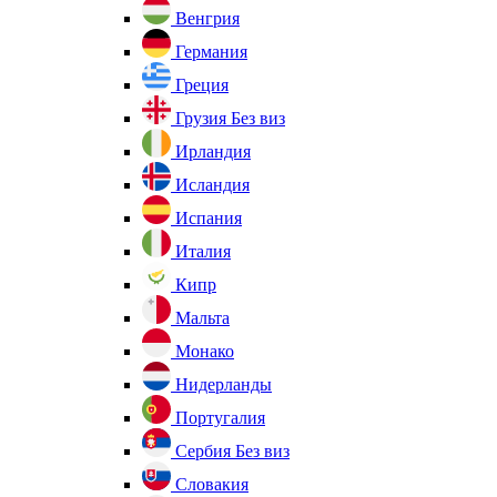
Венгрия
Германия
Греция
Грузия
Без виз
Ирландия
Исландия
Испания
Италия
Кипр
Мальта
Монако
Нидерланды
Португалия
Сербия
Без виз
Словакия