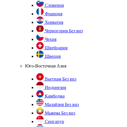
Словения
Франция
Хорватия
Черногория
Без виз
Чехия
Швейцария
Швеция
Юго-Восточная Азия
Вьетнам
Без виз
Индонезия
Камбоджа
Малайзия
Без виз
Мьянма
Без виз
Сингапур