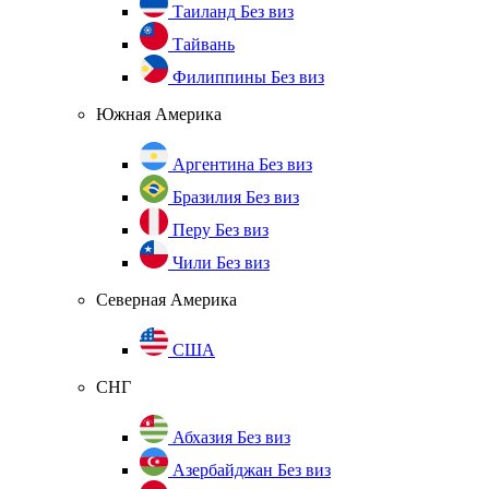
Таиланд
Без виз
Тайвань
Филиппины
Без виз
Южная Америка
Аргентина
Без виз
Бразилия
Без виз
Перу
Без виз
Чили
Без виз
Северная Америка
США
СНГ
Абхазия
Без виз
Азербайджан
Без виз