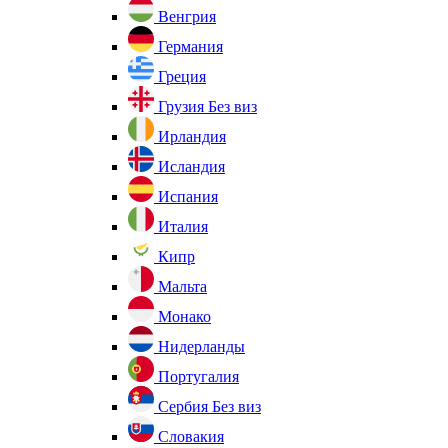
Венгрия
Германия
Греция
Грузия
Без виз
Ирландия
Исландия
Испания
Италия
Кипр
Мальта
Монако
Нидерланды
Португалия
Сербия
Без виз
Словакия