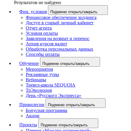
Результатов не найдено
Фин. условия
Подменю открыть/закрыть
Финансовое обеспечение холдинга
Доступ в старый личный кабинет
Отчет агента
Условия оплаты
Заявления на возврат и перенос
Архив курсов валют
Обработка персональных данных
Способы оплаты
Обучение
Подменю открыть/закрыть
Мероприятия
Рекламные туры
Вебинары
Тревел-школа SEQUOIA
ТрЭволюция
День «Русского Экспресса»
Привилегии
Подменю открыть/закрыть
Бонусная программа
Акции
Проекты
Подменю открыть/закрыть
Премия «Маэстро путешествий»