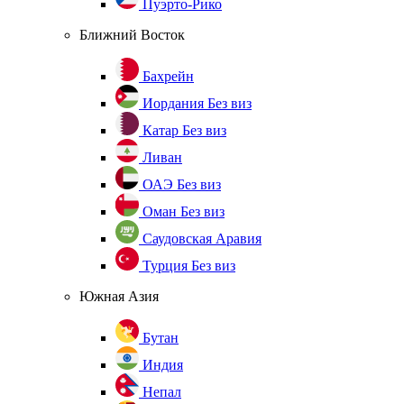
Пуэрто-Рико
Ближний Восток
Бахрейн
Иордания
Без виз
Катар
Без виз
Ливан
ОАЭ
Без виз
Оман
Без виз
Саудовская Аравия
Турция
Без виз
Южная Азия
Бутан
Индия
Непал