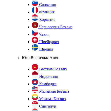
Словения
Франция
Хорватия
Черногория
Без виз
Чехия
Швейцария
Швеция
Юго-Восточная Азия
Вьетнам
Без виз
Индонезия
Камбоджа
Малайзия
Без виз
Мьянма
Без виз
Сингапур