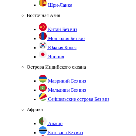
Шри-Ланка
Восточная Азия
Китай
Без виз
Монголия
Без виз
Южная Корея
Япония
Острова Индийского океана
Маврикий
Без виз
Мальдивы
Без виз
Сейшельские острова
Без виз
Африка
Алжир
Ботсвана
Без виз