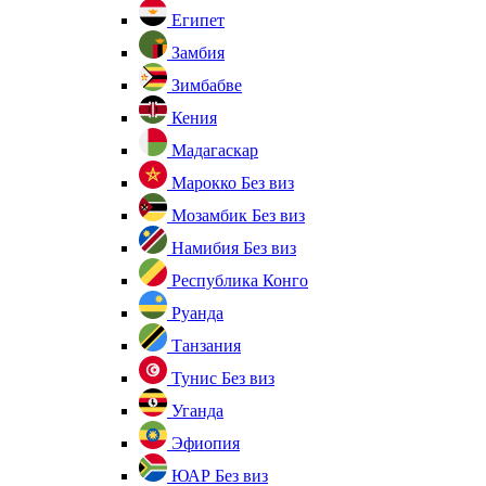
Египет
Замбия
Зимбабве
Кения
Мадагаскар
Марокко
Без виз
Мозамбик
Без виз
Намибия
Без виз
Республика Конго
Руанда
Танзания
Тунис
Без виз
Уганда
Эфиопия
ЮАР
Без виз