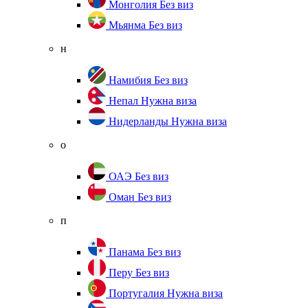
Монголия
Без виз
Мьянма
Без виз
н
Намибия
Без виз
Непал
Нужна виза
Нидерланды
Нужна виза
о
ОАЭ
Без виз
Оман
Без виз
п
Панама
Без виз
Перу
Без виз
Португалия
Нужна виза