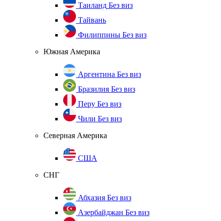
Таиланд
Без виз
Тайвань
Филиппины
Без виз
Южная Америка
Аргентина
Без виз
Бразилия
Без виз
Перу
Без виз
Чили
Без виз
Северная Америка
США
СНГ
Абхазия
Без виз
Азербайджан
Без виз