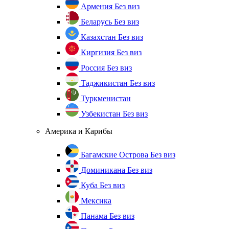
Армения
Без виз
Беларусь
Без виз
Казахстан
Без виз
Киргизия
Без виз
Россия
Без виз
Таджикистан
Без виз
Туркменистан
Узбекистан
Без виз
Америка и Карибы
Багамские Острова
Без виз
Доминикана
Без виз
Куба
Без виз
Мексика
Панама
Без виз