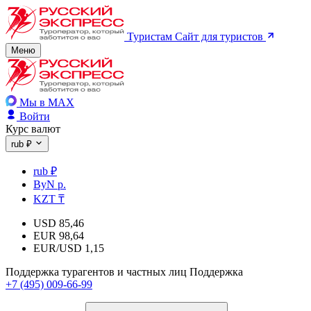
Туристам
Сайт для туристов
Меню
Мы в MAX
Войти
Курс валют
rub ₽
rub ₽
ByN р.
KZT ₸
USD
85,46
EUR
98,64
EUR/USD
1,15
Поддержка турагентов и частных лиц
Поддержка
+7 (495) 009-66-99