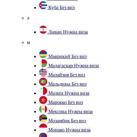
Куба
Без виз
л
Ливан
Нужна виза
м
Маврикий
Без виз
Мадагаскар
Нужна виза
Малайзия
Без виз
Мальдивы
Без виз
Мальта
Нужна виза
Марокко
Без виз
Мексика
Нужна виза
Мозамбик
Без виз
Монако
Нужна виза