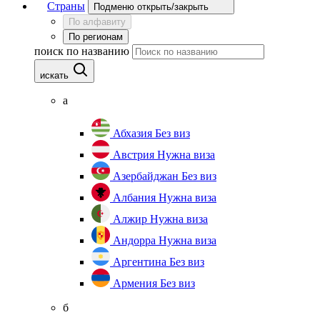
Страны
Подменю открыть/закрыть
По алфавиту
По регионам
поиск по названию
искать
а
Абхазия
Без виз
Австрия
Нужна виза
Азербайджан
Без виз
Албания
Нужна виза
Алжир
Нужна виза
Андорра
Нужна виза
Аргентина
Без виз
Армения
Без виз
б