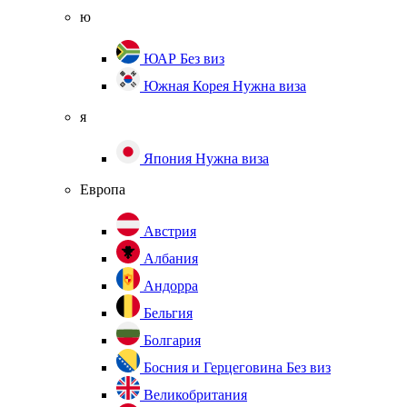
ю
ЮАР
Без виз
Южная Корея
Нужна виза
я
Япония
Нужна виза
Европа
Австрия
Албания
Андорра
Бельгия
Болгария
Босния и Герцеговина
Без виз
Великобритания