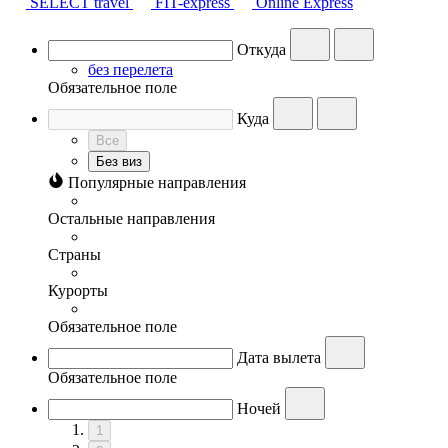
SELECT travel
FIT-express
Online Express
Откуда
без перелета
Обязательное поле
Куда
Все
Без виз
Популярные направления
Остальные направления
Страны
Курорты
Обязательное поле
Дата вылета
Обязательное поле
Ночей
1