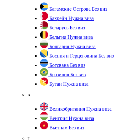
Багамские Острова
Без виз
Бахрейн
Нужна виза
Беларусь
Без виз
Бельгия
Нужна виза
Болгария
Нужна виза
Босния и Герцеговина
Без виз
Ботсвана
Без виз
Бразилия
Без виз
Бутан
Нужна виза
в
Великобритания
Нужна виза
Венгрия
Нужна виза
Вьетнам
Без виз
г