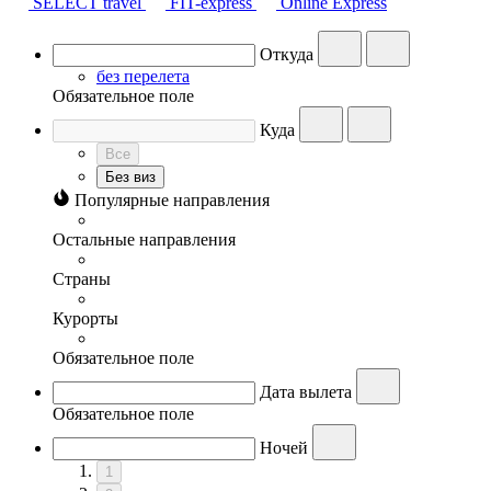
SELECT travel
FIT-express
Online Express
Откуда
без перелета
Обязательное поле
Куда
Все
Без виз
Популярные направления
Остальные направления
Страны
Курорты
Обязательное поле
Дата вылета
Обязательное поле
Ночей
1