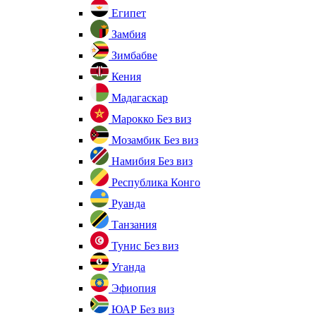
Египет
Замбия
Зимбабве
Кения
Мадагаскар
Марокко
Без виз
Мозамбик
Без виз
Намибия
Без виз
Республика Конго
Руанда
Танзания
Тунис
Без виз
Уганда
Эфиопия
ЮАР
Без виз