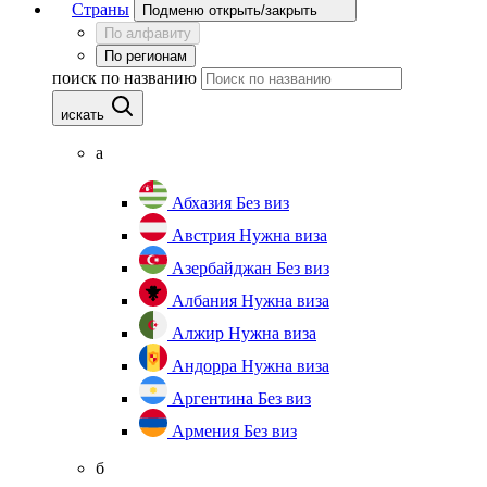
Страны
Подменю открыть/закрыть
По алфавиту
По регионам
поиск по названию
искать
а
Абхазия
Без виз
Австрия
Нужна виза
Азербайджан
Без виз
Албания
Нужна виза
Алжир
Нужна виза
Андорра
Нужна виза
Аргентина
Без виз
Армения
Без виз
б