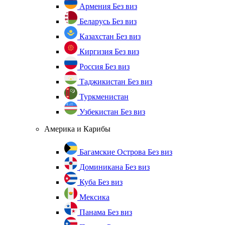
Армения
Без виз
Беларусь
Без виз
Казахстан
Без виз
Киргизия
Без виз
Россия
Без виз
Таджикистан
Без виз
Туркменистан
Узбекистан
Без виз
Америка и Карибы
Багамские Острова
Без виз
Доминикана
Без виз
Куба
Без виз
Мексика
Панама
Без виз