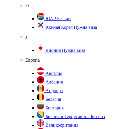
ю
ЮАР
Без виз
Южная Корея
Нужна виза
я
Япония
Нужна виза
Европа
Австрия
Албания
Андорра
Бельгия
Болгария
Босния и Герцеговина
Без виз
Великобритания