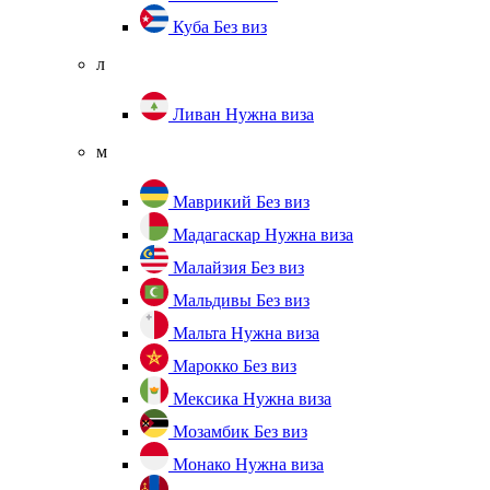
Куба
Без виз
л
Ливан
Нужна виза
м
Маврикий
Без виз
Мадагаскар
Нужна виза
Малайзия
Без виз
Мальдивы
Без виз
Мальта
Нужна виза
Марокко
Без виз
Мексика
Нужна виза
Мозамбик
Без виз
Монако
Нужна виза