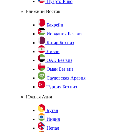
Пуэрто-Рико
Ближний Восток
Бахрейн
Иордания
Без виз
Катар
Без виз
Ливан
ОАЭ
Без виз
Оман
Без виз
Саудовская Аравия
Турция
Без виз
Южная Азия
Бутан
Индия
Непал