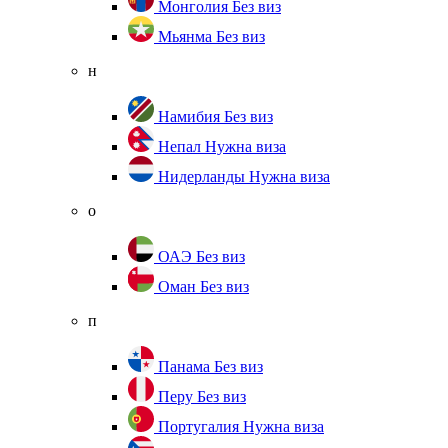
Монголия
Без виз
Мьянма
Без виз
н
Намибия
Без виз
Непал
Нужна виза
Нидерланды
Нужна виза
о
ОАЭ
Без виз
Оман
Без виз
п
Панама
Без виз
Перу
Без виз
Португалия
Нужна виза