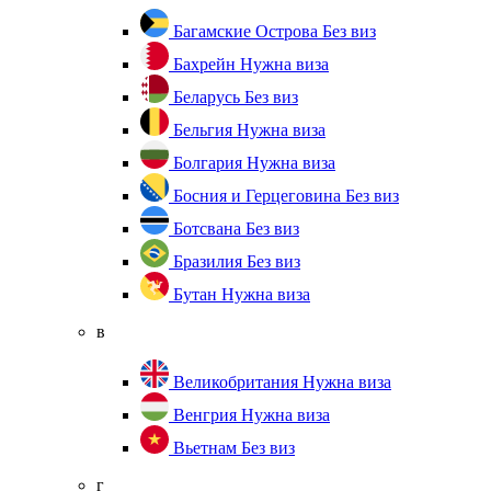
Багамские Острова
Без виз
Бахрейн
Нужна виза
Беларусь
Без виз
Бельгия
Нужна виза
Болгария
Нужна виза
Босния и Герцеговина
Без виз
Ботсвана
Без виз
Бразилия
Без виз
Бутан
Нужна виза
в
Великобритания
Нужна виза
Венгрия
Нужна виза
Вьетнам
Без виз
г