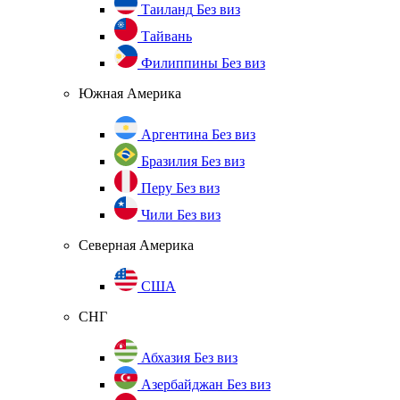
Таиланд
Без виз
Тайвань
Филиппины
Без виз
Южная Америка
Аргентина
Без виз
Бразилия
Без виз
Перу
Без виз
Чили
Без виз
Северная Америка
США
СНГ
Абхазия
Без виз
Азербайджан
Без виз