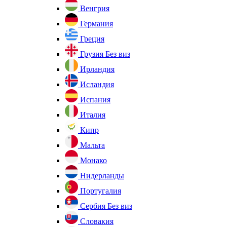
Венгрия
Германия
Греция
Грузия
Без виз
Ирландия
Исландия
Испания
Италия
Кипр
Мальта
Монако
Нидерланды
Португалия
Сербия
Без виз
Словакия