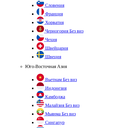
Словения
Франция
Хорватия
Черногория
Без виз
Чехия
Швейцария
Швеция
Юго-Восточная Азия
Вьетнам
Без виз
Индонезия
Камбоджа
Малайзия
Без виз
Мьянма
Без виз
Сингапур