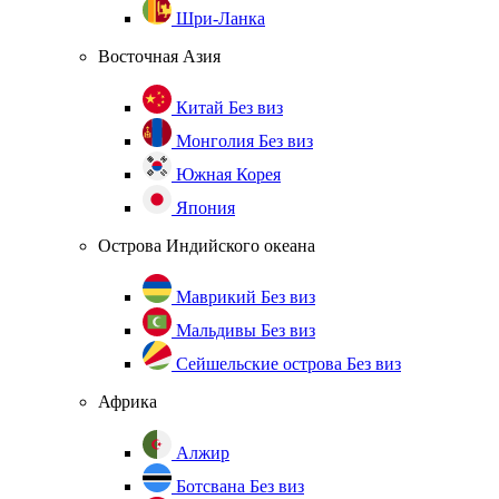
Шри-Ланка
Восточная Азия
Китай
Без виз
Монголия
Без виз
Южная Корея
Япония
Острова Индийского океана
Маврикий
Без виз
Мальдивы
Без виз
Сейшельские острова
Без виз
Африка
Алжир
Ботсвана
Без виз