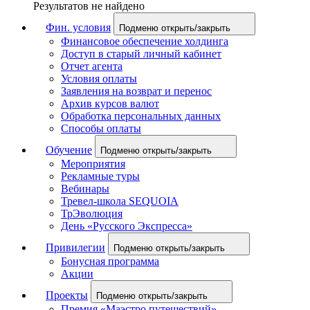
Результатов не найдено
Фин. условия
Подменю открыть/закрыть
Финансовое обеспечение холдинга
Доступ в старый личный кабинет
Отчет агента
Условия оплаты
Заявления на возврат и перенос
Архив курсов валют
Обработка персональных данных
Способы оплаты
Обучение
Подменю открыть/закрыть
Мероприятия
Рекламные туры
Вебинары
Тревел-школа SEQUOIA
ТрЭволюция
День «Русского Экспресса»
Привилегии
Подменю открыть/закрыть
Бонусная программа
Акции
Проекты
Подменю открыть/закрыть
Премия «Маэстро путешествий»