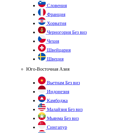
Словения
Франция
Хорватия
Черногория
Без виз
Чехия
Швейцария
Швеция
Юго-Восточная Азия
Вьетнам
Без виз
Индонезия
Камбоджа
Малайзия
Без виз
Мьянма
Без виз
Сингапур