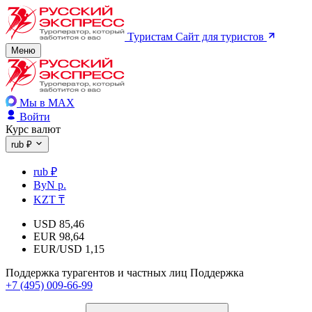
Туристам
Сайт для туристов
Меню
Мы в MAX
Войти
Курс валют
rub ₽
rub ₽
ByN р.
KZT ₸
USD
85,46
EUR
98,64
EUR/USD
1,15
Поддержка турагентов и частных лиц
Поддержка
+7 (495) 009-66-99