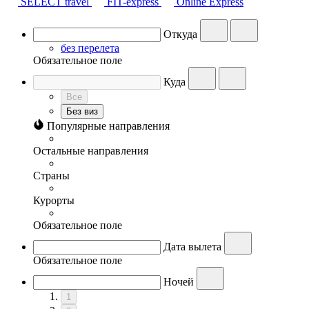
SELECT travel
FIT-express
Online Express
Откуда
без перелета
Обязательное поле
Куда
Все
Без виз
Популярные направления
Остальные направления
Страны
Курорты
Обязательное поле
Дата вылета
Обязательное поле
Ночей
1