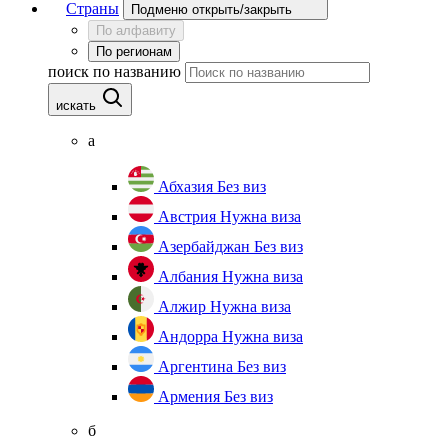
Страны
Подменю открыть/закрыть
По алфавиту
По регионам
поиск по названию
искать
а
Абхазия
Без виз
Австрия
Нужна виза
Азербайджан
Без виз
Албания
Нужна виза
Алжир
Нужна виза
Андорра
Нужна виза
Аргентина
Без виз
Армения
Без виз
б