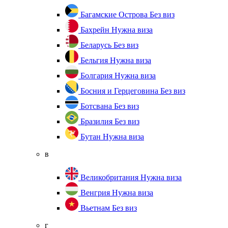
Багамские Острова
Без виз
Бахрейн
Нужна виза
Беларусь
Без виз
Бельгия
Нужна виза
Болгария
Нужна виза
Босния и Герцеговина
Без виз
Ботсвана
Без виз
Бразилия
Без виз
Бутан
Нужна виза
в
Великобритания
Нужна виза
Венгрия
Нужна виза
Вьетнам
Без виз
г