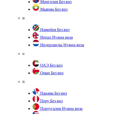
Монголия
Без виз
Мьянма
Без виз
н
Намибия
Без виз
Непал
Нужна виза
Нидерланды
Нужна виза
о
ОАЭ
Без виз
Оман
Без виз
п
Панама
Без виз
Перу
Без виз
Португалия
Нужна виза