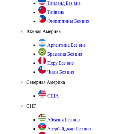
Таиланд
Без виз
Тайвань
Филиппины
Без виз
Южная Америка
Аргентина
Без виз
Бразилия
Без виз
Перу
Без виз
Чили
Без виз
Северная Америка
США
СНГ
Абхазия
Без виз
Азербайджан
Без виз