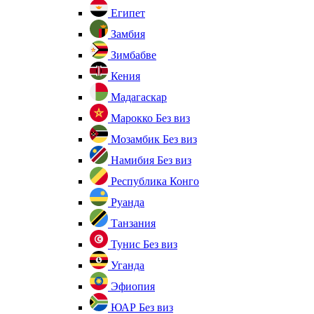
Египет
Замбия
Зимбабве
Кения
Мадагаскар
Марокко
Без виз
Мозамбик
Без виз
Намибия
Без виз
Республика Конго
Руанда
Танзания
Тунис
Без виз
Уганда
Эфиопия
ЮАР
Без виз