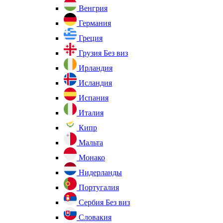
Венгрия
Германия
Греция
Грузия
Без виз
Ирландия
Исландия
Испания
Италия
Кипр
Мальта
Монако
Нидерланды
Португалия
Сербия
Без виз
Словакия