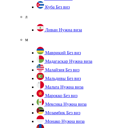
Куба
Без виз
л
Ливан
Нужна виза
м
Маврикий
Без виз
Мадагаскар
Нужна виза
Малайзия
Без виз
Мальдивы
Без виз
Мальта
Нужна виза
Марокко
Без виз
Мексика
Нужна виза
Мозамбик
Без виз
Монако
Нужна виза