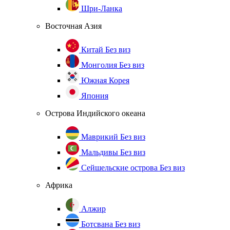
Шри-Ланка
Восточная Азия
Китай
Без виз
Монголия
Без виз
Южная Корея
Япония
Острова Индийского океана
Маврикий
Без виз
Мальдивы
Без виз
Сейшельские острова
Без виз
Африка
Алжир
Ботсвана
Без виз