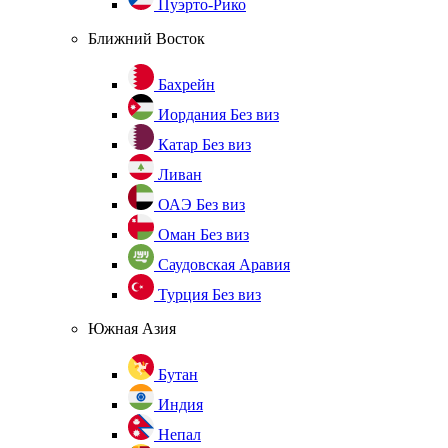
Пуэрто-Рико
Ближний Восток
Бахрейн
Иордания
Без виз
Катар
Без виз
Ливан
ОАЭ
Без виз
Оман
Без виз
Саудовская Аравия
Турция
Без виз
Южная Азия
Бутан
Индия
Непал