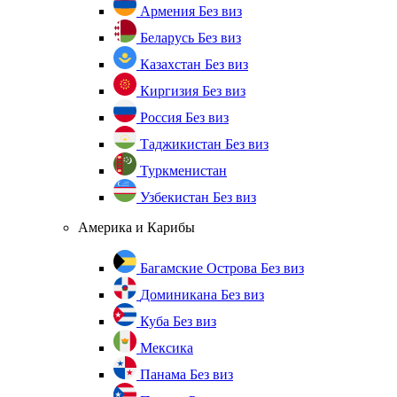
Армения
Без виз
Беларусь
Без виз
Казахстан
Без виз
Киргизия
Без виз
Россия
Без виз
Таджикистан
Без виз
Туркменистан
Узбекистан
Без виз
Америка и Карибы
Багамские Острова
Без виз
Доминикана
Без виз
Куба
Без виз
Мексика
Панама
Без виз