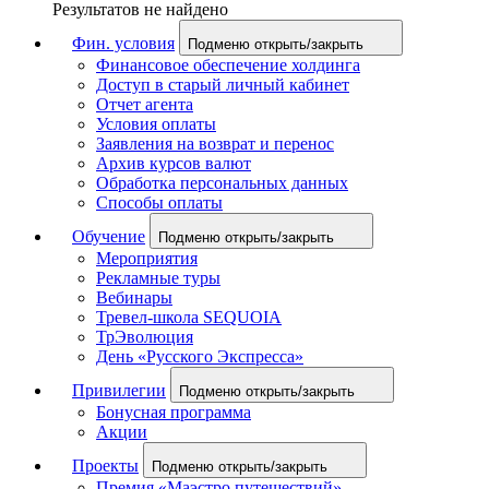
Результатов не найдено
Фин. условия
Подменю открыть/закрыть
Финансовое обеспечение холдинга
Доступ в старый личный кабинет
Отчет агента
Условия оплаты
Заявления на возврат и перенос
Архив курсов валют
Обработка персональных данных
Способы оплаты
Обучение
Подменю открыть/закрыть
Мероприятия
Рекламные туры
Вебинары
Тревел-школа SEQUOIA
ТрЭволюция
День «Русского Экспресса»
Привилегии
Подменю открыть/закрыть
Бонусная программа
Акции
Проекты
Подменю открыть/закрыть
Премия «Маэстро путешествий»