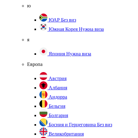
ю
ЮАР
Без виз
Южная Корея
Нужна виза
я
Япония
Нужна виза
Европа
Австрия
Албания
Андорра
Бельгия
Болгария
Босния и Герцеговина
Без виз
Великобритания