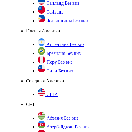
Таиланд
Без виз
Тайвань
Филиппины
Без виз
Южная Америка
Аргентина
Без виз
Бразилия
Без виз
Перу
Без виз
Чили
Без виз
Северная Америка
США
СНГ
Абхазия
Без виз
Азербайджан
Без виз