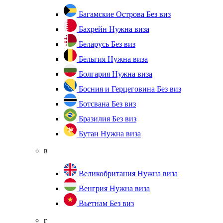
Багамские Острова
Без виз
Бахрейн
Нужна виза
Беларусь
Без виз
Бельгия
Нужна виза
Болгария
Нужна виза
Босния и Герцеговина
Без виз
Ботсвана
Без виз
Бразилия
Без виз
Бутан
Нужна виза
в
Великобритания
Нужна виза
Венгрия
Нужна виза
Вьетнам
Без виз
г