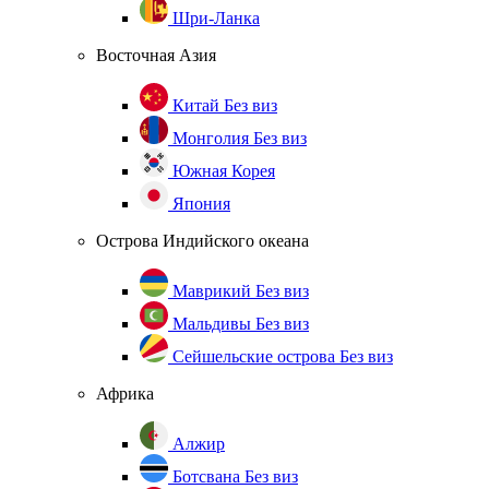
Шри-Ланка
Восточная Азия
Китай
Без виз
Монголия
Без виз
Южная Корея
Япония
Острова Индийского океана
Маврикий
Без виз
Мальдивы
Без виз
Сейшельские острова
Без виз
Африка
Алжир
Ботсвана
Без виз