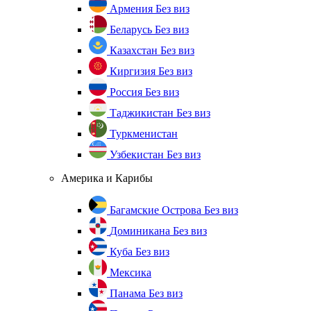
Армения
Без виз
Беларусь
Без виз
Казахстан
Без виз
Киргизия
Без виз
Россия
Без виз
Таджикистан
Без виз
Туркменистан
Узбекистан
Без виз
Америка и Карибы
Багамские Острова
Без виз
Доминикана
Без виз
Куба
Без виз
Мексика
Панама
Без виз