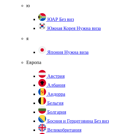
ю
ЮАР
Без виз
Южная Корея
Нужна виза
я
Япония
Нужна виза
Европа
Австрия
Албания
Андорра
Бельгия
Болгария
Босния и Герцеговина
Без виз
Великобритания