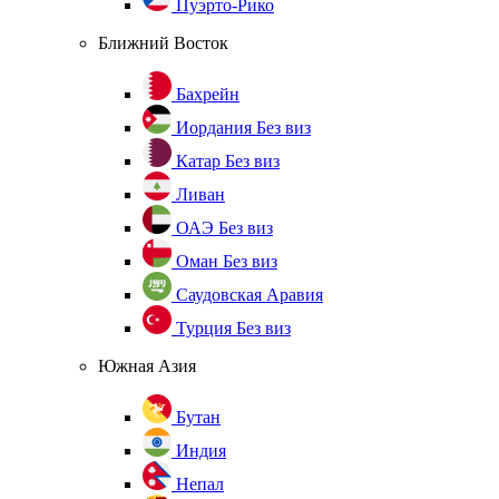
Пуэрто-Рико
Ближний Восток
Бахрейн
Иордания
Без виз
Катар
Без виз
Ливан
ОАЭ
Без виз
Оман
Без виз
Саудовская Аравия
Турция
Без виз
Южная Азия
Бутан
Индия
Непал