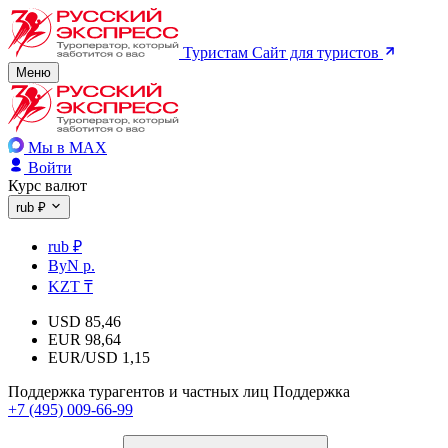
Туристам
Сайт для туристов
Меню
Мы в MAX
Войти
Курс валют
rub ₽
rub ₽
ByN р.
KZT ₸
USD
85,46
EUR
98,64
EUR/USD
1,15
Поддержка турагентов и частных лиц
Поддержка
+7 (495) 009-66-99