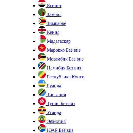
Египет
Замбия
Зимбабве
Кения
Мадагаскар
Марокко
Без виз
Мозамбик
Без виз
Намибия
Без виз
Республика Конго
Руанда
Танзания
Тунис
Без виз
Уганда
Эфиопия
ЮАР
Без виз