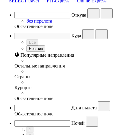
SELECT travel
FIT-express
Online Express
Откуда
без перелета
Обязательное поле
Куда
Все
Без виз
Популярные направления
Остальные направления
Страны
Курорты
Обязательное поле
Дата вылета
Обязательное поле
Ночей
1