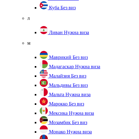
Куба
Без виз
л
Ливан
Нужна виза
м
Маврикий
Без виз
Мадагаскар
Нужна виза
Малайзия
Без виз
Мальдивы
Без виз
Мальта
Нужна виза
Марокко
Без виз
Мексика
Нужна виза
Мозамбик
Без виз
Монако
Нужна виза