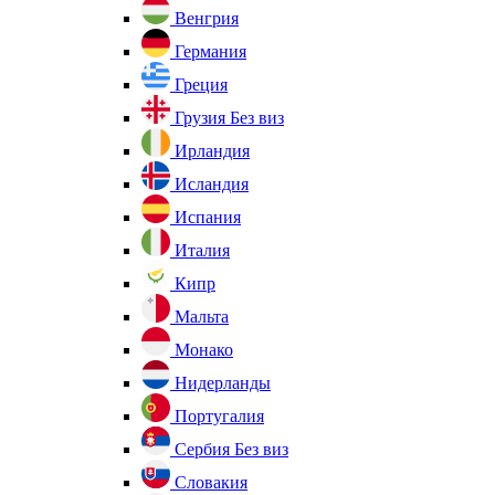
Венгрия
Германия
Греция
Грузия
Без виз
Ирландия
Исландия
Испания
Италия
Кипр
Мальта
Монако
Нидерланды
Португалия
Сербия
Без виз
Словакия