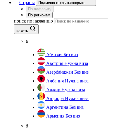
Страны
Подменю открыть/закрыть
По алфавиту
По регионам
поиск по названию
искать
а
Абхазия
Без виз
Австрия
Нужна виза
Азербайджан
Без виз
Албания
Нужна виза
Алжир
Нужна виза
Андорра
Нужна виза
Аргентина
Без виз
Армения
Без виз
б