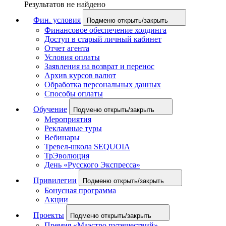
Результатов не найдено
Фин. условия
Подменю открыть/закрыть
Финансовое обеспечение холдинга
Доступ в старый личный кабинет
Отчет агента
Условия оплаты
Заявления на возврат и перенос
Архив курсов валют
Обработка персональных данных
Способы оплаты
Обучение
Подменю открыть/закрыть
Мероприятия
Рекламные туры
Вебинары
Тревел-школа SEQUOIA
ТрЭволюция
День «Русского Экспресса»
Привилегии
Подменю открыть/закрыть
Бонусная программа
Акции
Проекты
Подменю открыть/закрыть
Премия «Маэстро путешествий»