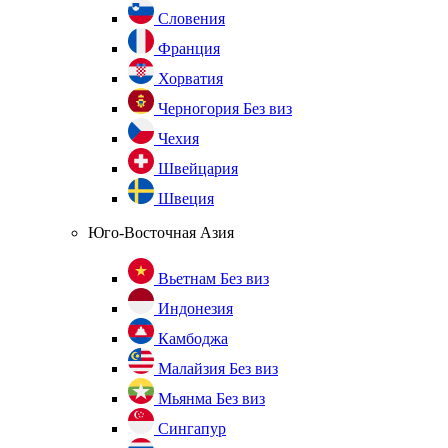
Словения
Франция
Хорватия
Черногория
Без виз
Чехия
Швейцария
Швеция
Юго-Восточная Азия
Вьетнам
Без виз
Индонезия
Камбоджа
Малайзия
Без виз
Мьянма
Без виз
Сингапур