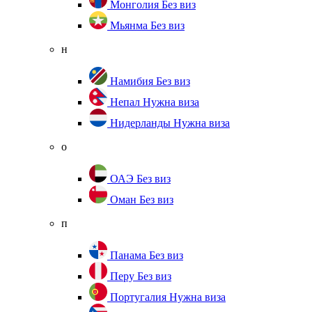
Монголия
Без виз
Мьянма
Без виз
н
Намибия
Без виз
Непал
Нужна виза
Нидерланды
Нужна виза
о
ОАЭ
Без виз
Оман
Без виз
п
Панама
Без виз
Перу
Без виз
Португалия
Нужна виза