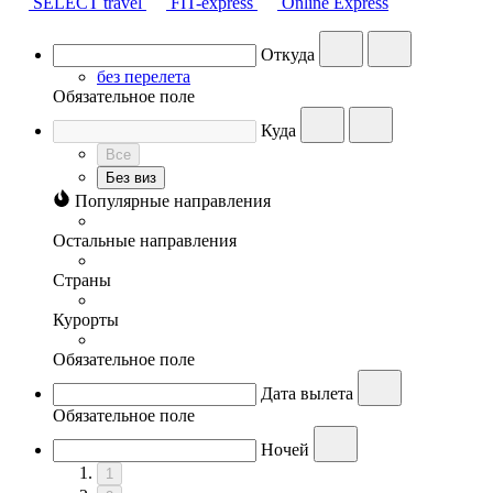
SELECT travel
FIT-express
Online Express
Откуда
без перелета
Обязательное поле
Куда
Все
Без виз
Популярные направления
Остальные направления
Страны
Курорты
Обязательное поле
Дата вылета
Обязательное поле
Ночей
1