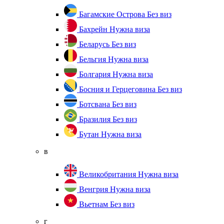
Багамские Острова
Без виз
Бахрейн
Нужна виза
Беларусь
Без виз
Бельгия
Нужна виза
Болгария
Нужна виза
Босния и Герцеговина
Без виз
Ботсвана
Без виз
Бразилия
Без виз
Бутан
Нужна виза
в
Великобритания
Нужна виза
Венгрия
Нужна виза
Вьетнам
Без виз
г