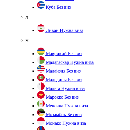
Куба
Без виз
л
Ливан
Нужна виза
м
Маврикий
Без виз
Мадагаскар
Нужна виза
Малайзия
Без виз
Мальдивы
Без виз
Мальта
Нужна виза
Марокко
Без виз
Мексика
Нужна виза
Мозамбик
Без виз
Монако
Нужна виза