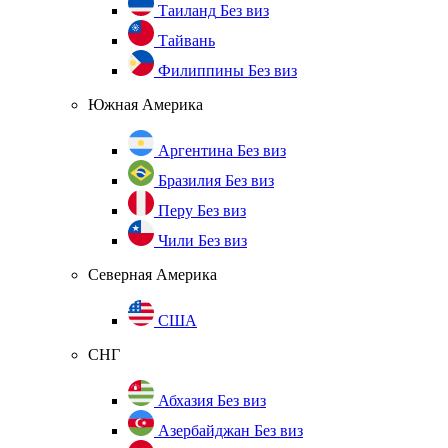
Таиланд
Без виз
Тайвань
Филиппины
Без виз
Южная Америка
Аргентина
Без виз
Бразилия
Без виз
Перу
Без виз
Чили
Без виз
Северная Америка
США
СНГ
Абхазия
Без виз
Азербайджан
Без виз