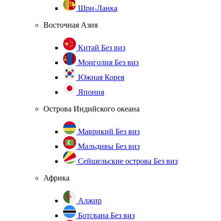
Шри-Ланка
Восточная Азия
Китай
Без виз
Монголия
Без виз
Южная Корея
Япония
Острова Индийского океана
Маврикий
Без виз
Мальдивы
Без виз
Сейшельские острова
Без виз
Африка
Алжир
Ботсвана
Без виз