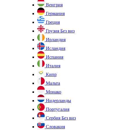
Венгрия
Германия
Греция
Грузия
Без виз
Ирландия
Исландия
Испания
Италия
Кипр
Мальта
Монако
Нидерланды
Португалия
Сербия
Без виз
Словакия