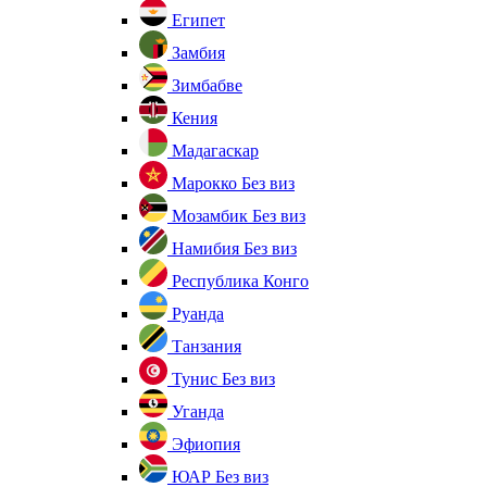
Египет
Замбия
Зимбабве
Кения
Мадагаскар
Марокко
Без виз
Мозамбик
Без виз
Намибия
Без виз
Республика Конго
Руанда
Танзания
Тунис
Без виз
Уганда
Эфиопия
ЮАР
Без виз