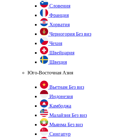
Словения
Франция
Хорватия
Черногория
Без виз
Чехия
Швейцария
Швеция
Юго-Восточная Азия
Вьетнам
Без виз
Индонезия
Камбоджа
Малайзия
Без виз
Мьянма
Без виз
Сингапур