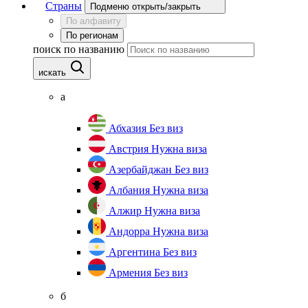
Страны
Подменю открыть/закрыть
По алфавиту
По регионам
поиск по названию
искать
а
Абхазия
Без виз
Австрия
Нужна виза
Азербайджан
Без виз
Албания
Нужна виза
Алжир
Нужна виза
Андорра
Нужна виза
Аргентина
Без виз
Армения
Без виз
б