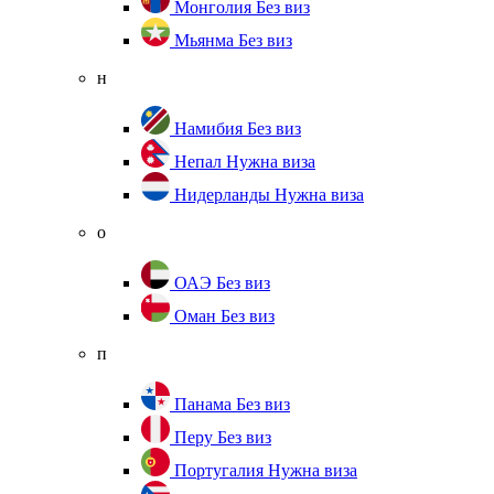
Монголия
Без виз
Мьянма
Без виз
н
Намибия
Без виз
Непал
Нужна виза
Нидерланды
Нужна виза
о
ОАЭ
Без виз
Оман
Без виз
п
Панама
Без виз
Перу
Без виз
Португалия
Нужна виза