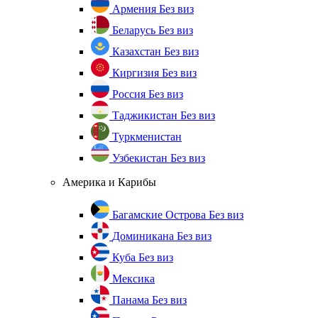
Армения
Без виз
Беларусь
Без виз
Казахстан
Без виз
Киргизия
Без виз
Россия
Без виз
Таджикистан
Без виз
Туркменистан
Узбекистан
Без виз
Америка и Карибы
Багамские Острова
Без виз
Доминикана
Без виз
Куба
Без виз
Мексика
Панама
Без виз