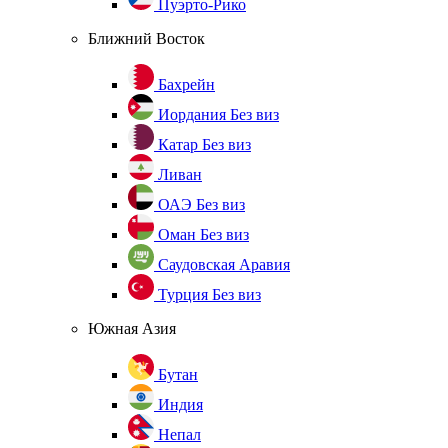
Пуэрто-Рико
Ближний Восток
Бахрейн
Иордания
Без виз
Катар
Без виз
Ливан
ОАЭ
Без виз
Оман
Без виз
Саудовская Аравия
Турция
Без виз
Южная Азия
Бутан
Индия
Непал