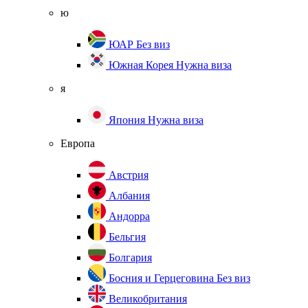
ю
ЮАР
Без виз
Южная Корея
Нужна виза
я
Япония
Нужна виза
Европа
Австрия
Албания
Андорра
Бельгия
Болгария
Босния и Герцеговина
Без виз
Великобритания