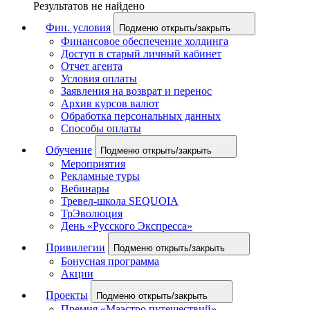
Результатов не найдено
Фин. условия
Подменю открыть/закрыть
Финансовое обеспечение холдинга
Доступ в старый личный кабинет
Отчет агента
Условия оплаты
Заявления на возврат и перенос
Архив курсов валют
Обработка персональных данных
Способы оплаты
Обучение
Подменю открыть/закрыть
Мероприятия
Рекламные туры
Вебинары
Тревел-школа SEQUOIA
ТрЭволюция
День «Русского Экспресса»
Привилегии
Подменю открыть/закрыть
Бонусная программа
Акции
Проекты
Подменю открыть/закрыть
Премия «Маэстро путешествий»