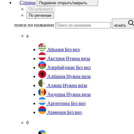
Страны
Подменю открыть/закрыть
По алфавиту
По регионам
поиск по названию
искать
а
Абхазия
Без виз
Австрия
Нужна виза
Азербайджан
Без виз
Албания
Нужна виза
Алжир
Нужна виза
Андорра
Нужна виза
Аргентина
Без виз
Армения
Без виз
б