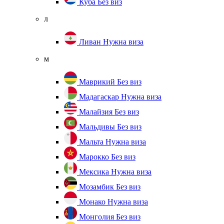
Куба
Без виз
л
Ливан
Нужна виза
м
Маврикий
Без виз
Мадагаскар
Нужна виза
Малайзия
Без виз
Мальдивы
Без виз
Мальта
Нужна виза
Марокко
Без виз
Мексика
Нужна виза
Мозамбик
Без виз
Монако
Нужна виза
Монголия
Без виз