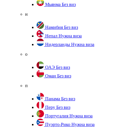
Мьянма
Без виз
н
Намибия
Без виз
Непал
Нужна виза
Нидерланды
Нужна виза
о
ОАЭ
Без виз
Оман
Без виз
п
Панама
Без виз
Перу
Без виз
Португалия
Нужна виза
Пуэрто-Рико
Нужна виза