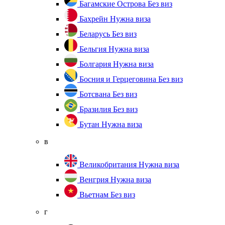
Багамские Острова
Без виз
Бахрейн
Нужна виза
Беларусь
Без виз
Бельгия
Нужна виза
Болгария
Нужна виза
Босния и Герцеговина
Без виз
Ботсвана
Без виз
Бразилия
Без виз
Бутан
Нужна виза
в
Великобритания
Нужна виза
Венгрия
Нужна виза
Вьетнам
Без виз
г