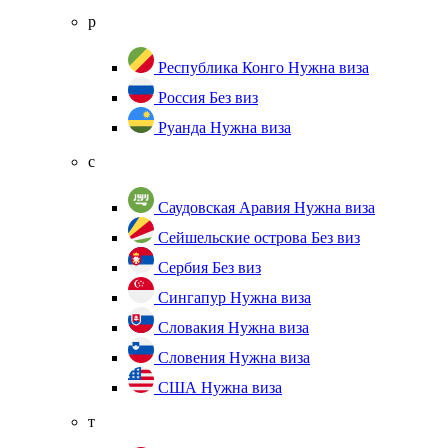
р
Республика Конго
Нужна виза
Россия
Без виз
Руанда
Нужна виза
с
Саудовская Аравия
Нужна виза
Сейшельские острова
Без виз
Сербия
Без виз
Сингапур
Нужна виза
Словакия
Нужна виза
Словения
Нужна виза
США
Нужна виза
т