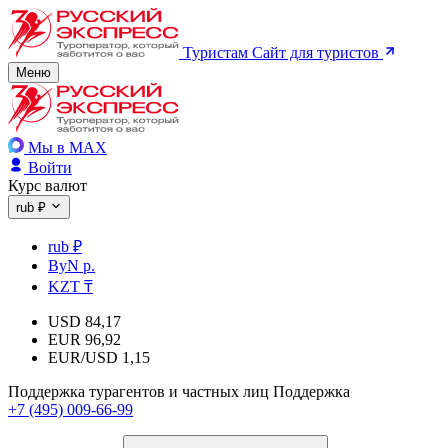
Туристам
Сайт для туристов
Меню
Мы в MAX
Войти
Курс валют
rub ₽
rub ₽
ByN р.
KZT ₸
USD
84,17
EUR
96,92
EUR/USD
1,15
Поддержка турагентов и частных лиц
Поддержка
+7 (495) 009-66-99