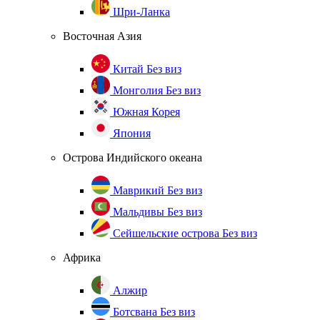
Шри-Ланка
Восточная Азия
Китай
Без виз
Монголия
Без виз
Южная Корея
Япония
Острова Индийского океана
Маврикий
Без виз
Мальдивы
Без виз
Сейшельские острова
Без виз
Африка
Алжир
Ботсвана
Без виз