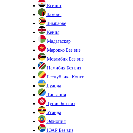
Египет
Замбия
Зимбабве
Кения
Мадагаскар
Марокко
Без виз
Мозамбик
Без виз
Намибия
Без виз
Республика Конго
Руанда
Танзания
Тунис
Без виз
Уганда
Эфиопия
ЮАР
Без виз