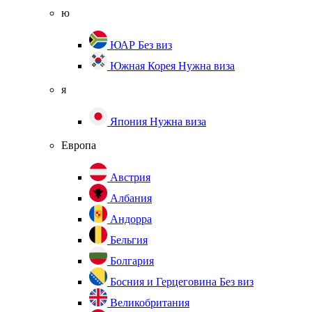
ю
ЮАР
Без виз
Южная Корея
Нужна виза
я
Япония
Нужна виза
Европа
Австрия
Албания
Андорра
Бельгия
Болгария
Босния и Герцеговина
Без виз
Великобритания