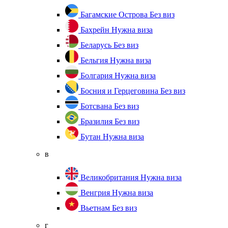
Багамские Острова
Без виз
Бахрейн
Нужна виза
Беларусь
Без виз
Бельгия
Нужна виза
Болгария
Нужна виза
Босния и Герцеговина
Без виз
Ботсвана
Без виз
Бразилия
Без виз
Бутан
Нужна виза
в
Великобритания
Нужна виза
Венгрия
Нужна виза
Вьетнам
Без виз
г