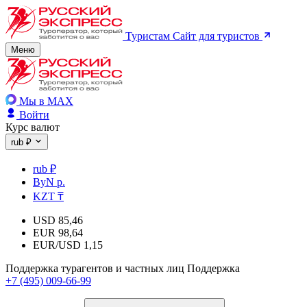
Туристам
Сайт для туристов
Меню
Мы в MAX
Войти
Курс валют
rub ₽
rub ₽
ByN р.
KZT ₸
USD
85,46
EUR
98,64
EUR/USD
1,15
Поддержка турагентов и частных лиц
Поддержка
+7 (495) 009-66-99