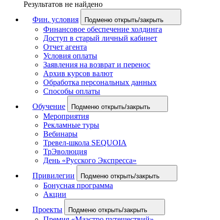
Результатов не найдено
Фин. условия
Подменю открыть/закрыть
Финансовое обеспечение холдинга
Доступ в старый личный кабинет
Отчет агента
Условия оплаты
Заявления на возврат и перенос
Архив курсов валют
Обработка персональных данных
Способы оплаты
Обучение
Подменю открыть/закрыть
Мероприятия
Рекламные туры
Вебинары
Тревел-школа SEQUOIA
ТрЭволюция
День «Русского Экспресса»
Привилегии
Подменю открыть/закрыть
Бонусная программа
Акции
Проекты
Подменю открыть/закрыть
Премия «Маэстро путешествий»