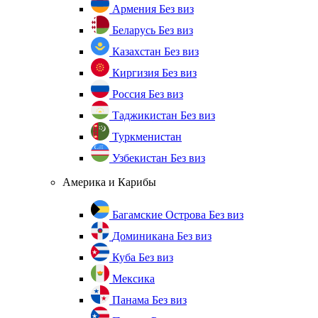
Армения
Без виз
Беларусь
Без виз
Казахстан
Без виз
Киргизия
Без виз
Россия
Без виз
Таджикистан
Без виз
Туркменистан
Узбекистан
Без виз
Америка и Карибы
Багамские Острова
Без виз
Доминикана
Без виз
Куба
Без виз
Мексика
Панама
Без виз