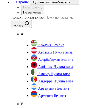
Страны
Подменю открыть/закрыть
По алфавиту
По регионам
поиск по названию
искать
а
Абхазия
Без виз
Австрия
Нужна виза
Азербайджан
Без виз
Албания
Нужна виза
Алжир
Нужна виза
Андорра
Нужна виза
Аргентина
Без виз
Армения
Без виз
б