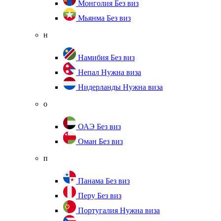
Монголия
Без виз
Мьянма
Без виз
н
Намибия
Без виз
Непал
Нужна виза
Нидерланды
Нужна виза
о
ОАЭ
Без виз
Оман
Без виз
п
Панама
Без виз
Перу
Без виз
Португалия
Нужна виза