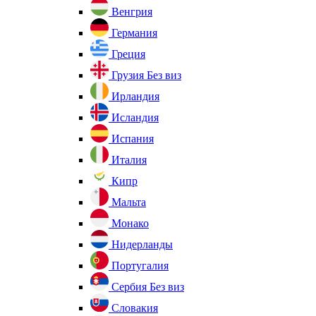
Венгрия
Германия
Греция
Грузия
Без виз
Ирландия
Исландия
Испания
Италия
Кипр
Мальта
Монако
Нидерланды
Португалия
Сербия
Без виз
Словакия