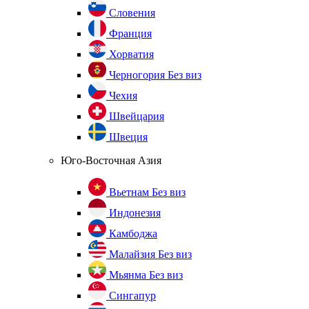
Словения
Франция
Хорватия
Черногория
Без виз
Чехия
Швейцария
Швеция
Юго-Восточная Азия
Вьетнам
Без виз
Индонезия
Камбоджа
Малайзия
Без виз
Мьянма
Без виз
Сингапур