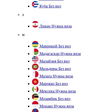
Куба
Без виз
л
Ливан
Нужна виза
м
Маврикий
Без виз
Мадагаскар
Нужна виза
Малайзия
Без виз
Мальдивы
Без виз
Мальта
Нужна виза
Марокко
Без виз
Мексика
Нужна виза
Мозамбик
Без виз
Монако
Нужна виза