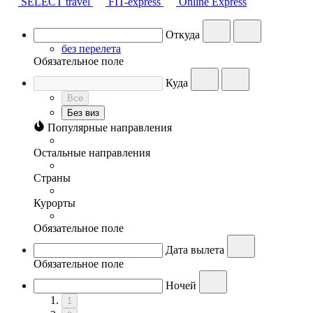
SELECT travel
FIT-express
Online Express
Откуда
без перелета
Обязательное поле
Куда
Все
Без виз
Популярные направления
Остальные направления
Страны
Курорты
Обязательное поле
Дата вылета
Обязательное поле
Ночей
1