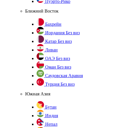
Пуэрто-Рико
Ближний Восток
Бахрейн
Иордания
Без виз
Катар
Без виз
Ливан
ОАЭ
Без виз
Оман
Без виз
Саудовская Аравия
Турция
Без виз
Южная Азия
Бутан
Индия
Непал