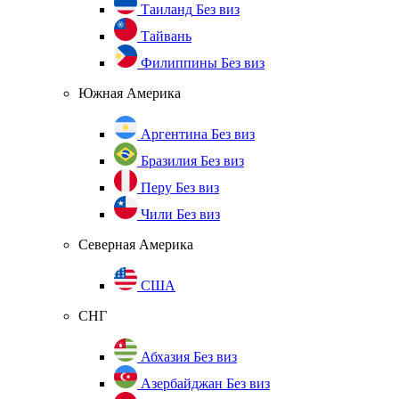
Таиланд
Без виз
Тайвань
Филиппины
Без виз
Южная Америка
Аргентина
Без виз
Бразилия
Без виз
Перу
Без виз
Чили
Без виз
Северная Америка
США
СНГ
Абхазия
Без виз
Азербайджан
Без виз