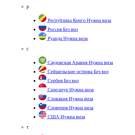
р
Республика Конго
Нужна виза
Россия
Без виз
Руанда
Нужна виза
с
Саудовская Аравия
Нужна виза
Сейшельские острова
Без виз
Сербия
Без виз
Сингапур
Нужна виза
Словакия
Нужна виза
Словения
Нужна виза
США
Нужна виза
т