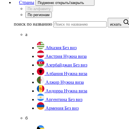
Страны
Подменю открыть/закрыть
По алфавиту
По регионам
поиск по названию
искать
а
Абхазия
Без виз
Австрия
Нужна виза
Азербайджан
Без виз
Албания
Нужна виза
Алжир
Нужна виза
Андорра
Нужна виза
Аргентина
Без виз
Армения
Без виз
б