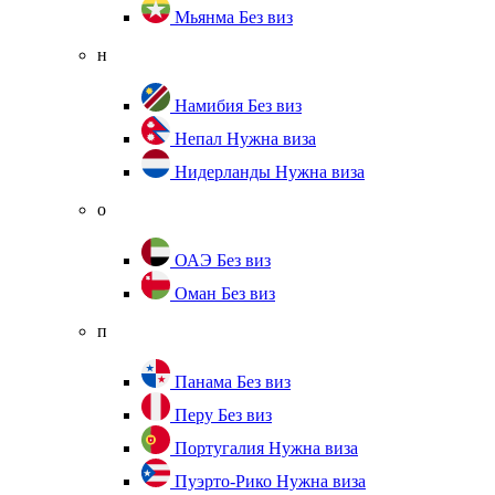
Мьянма
Без виз
н
Намибия
Без виз
Непал
Нужна виза
Нидерланды
Нужна виза
о
ОАЭ
Без виз
Оман
Без виз
п
Панама
Без виз
Перу
Без виз
Португалия
Нужна виза
Пуэрто-Рико
Нужна виза