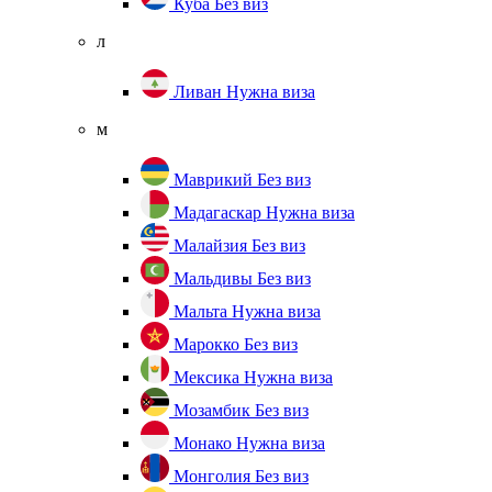
Куба
Без виз
л
Ливан
Нужна виза
м
Маврикий
Без виз
Мадагаскар
Нужна виза
Малайзия
Без виз
Мальдивы
Без виз
Мальта
Нужна виза
Марокко
Без виз
Мексика
Нужна виза
Мозамбик
Без виз
Монако
Нужна виза
Монголия
Без виз