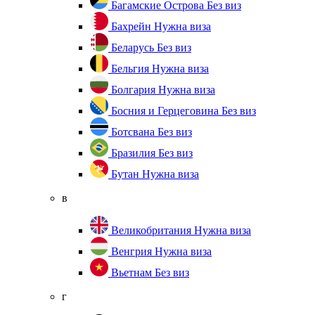
Багамские Острова
Без виз
Бахрейн
Нужна виза
Беларусь
Без виз
Бельгия
Нужна виза
Болгария
Нужна виза
Босния и Герцеговина
Без виз
Ботсвана
Без виз
Бразилия
Без виз
Бутан
Нужна виза
в
Великобритания
Нужна виза
Венгрия
Нужна виза
Вьетнам
Без виз
г