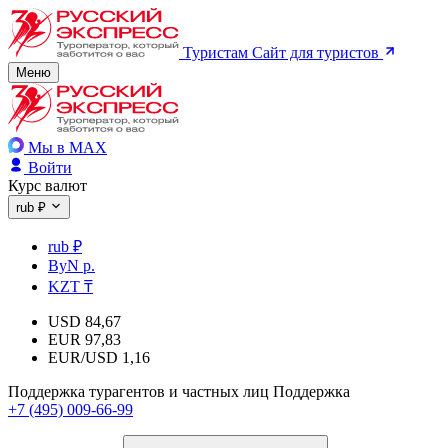
Туристам
Сайт для туристов
Меню
Мы в MAX
Войти
Курс валют
rub ₽
rub ₽
ByN р.
KZT ₸
USD
84,67
EUR
97,83
EUR/USD
1,16
Поддержка турагентов и частных лиц
Поддержка
+7 (495) 009-66-99