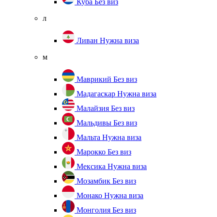
Куба
Без виз
л
Ливан
Нужна виза
м
Маврикий
Без виз
Мадагаскар
Нужна виза
Малайзия
Без виз
Мальдивы
Без виз
Мальта
Нужна виза
Марокко
Без виз
Мексика
Нужна виза
Мозамбик
Без виз
Монако
Нужна виза
Монголия
Без виз