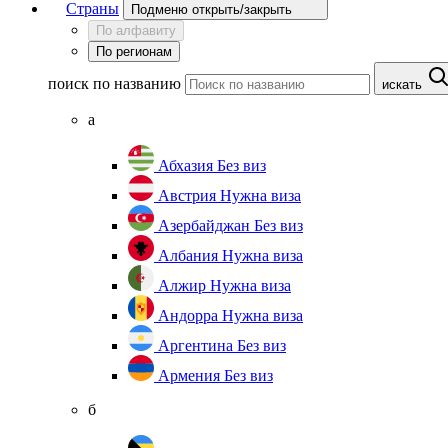
Страны
Подменю открыть/закрыть
По алфавиту
По регионам
поиск по названию
искать
а
Абхазия
Без виз
Австрия
Нужна виза
Азербайджан
Без виз
Албания
Нужна виза
Алжир
Нужна виза
Андорра
Нужна виза
Аргентина
Без виз
Армения
Без виз
б