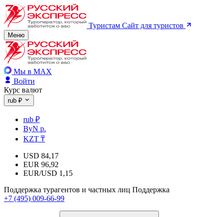
Туристам
Сайт для туристов
Меню
Мы в MAX
Войти
Курс валют
rub ₽
rub ₽
ByN р.
KZT ₸
USD
84,17
EUR
96,92
EUR/USD
1,15
Поддержка турагентов и частных лиц
Поддержка
+7 (495) 009-66-99