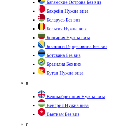
Багамские Острова
Без виз
Бахрейн
Нужна виза
Беларусь
Без виз
Бельгия
Нужна виза
Болгария
Нужна виза
Босния и Герцеговина
Без виз
Ботсвана
Без виз
Бразилия
Без виз
Бутан
Нужна виза
в
Великобритания
Нужна виза
Венгрия
Нужна виза
Вьетнам
Без виз
г