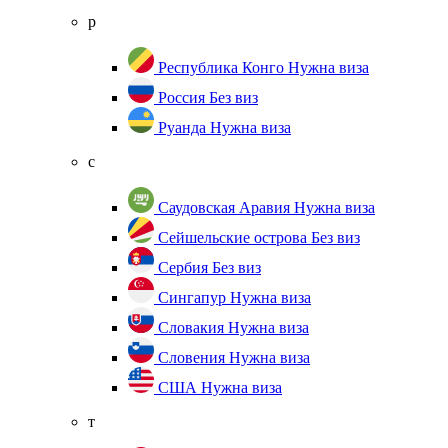
р
Республика Конго
Нужна виза
Россия
Без виз
Руанда
Нужна виза
с
Саудовская Аравия
Нужна виза
Сейшельские острова
Без виз
Сербия
Без виз
Сингапур
Нужна виза
Словакия
Нужна виза
Словения
Нужна виза
США
Нужна виза
т