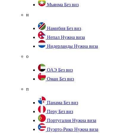
Мьянма
Без виз
н
Намибия
Без виз
Непал
Нужна виза
Нидерланды
Нужна виза
о
ОАЭ
Без виз
Оман
Без виз
п
Панама
Без виз
Перу
Без виз
Португалия
Нужна виза
Пуэрто-Рико
Нужна виза