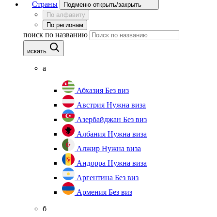
Страны
Подменю открыть/закрыть
По алфавиту
По регионам
поиск по названию
искать
а
Абхазия
Без виз
Австрия
Нужна виза
Азербайджан
Без виз
Албания
Нужна виза
Алжир
Нужна виза
Андорра
Нужна виза
Аргентина
Без виз
Армения
Без виз
б