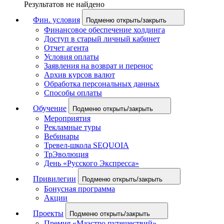
Результатов не найдено
Фин. условия
Подменю открыть/закрыть
Финансовое обеспечение холдинга
Доступ в старый личный кабинет
Отчет агента
Условия оплаты
Заявления на возврат и перенос
Архив курсов валют
Обработка персональных данных
Способы оплаты
Обучение
Подменю открыть/закрыть
Мероприятия
Рекламные туры
Вебинары
Тревел-школа SEQUOIA
ТрЭволюция
День «Русского Экспресса»
Привилегии
Подменю открыть/закрыть
Бонусная программа
Акции
Проекты
Подменю открыть/закрыть
Премия «Маэстро путешествий»