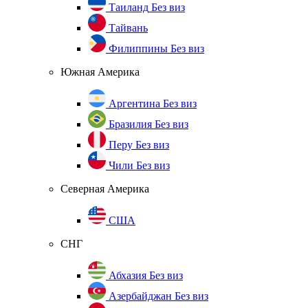
Таиланд
Без виз
Тайвань
Филиппины
Без виз
Южная Америка
Аргентина
Без виз
Бразилия
Без виз
Перу
Без виз
Чили
Без виз
Северная Америка
США
СНГ
Абхазия
Без виз
Азербайджан
Без виз