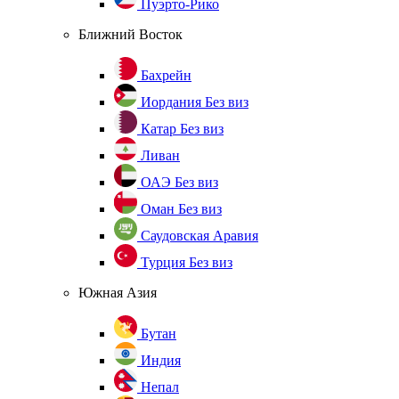
Пуэрто-Рико
Ближний Восток
Бахрейн
Иордания
Без виз
Катар
Без виз
Ливан
ОАЭ
Без виз
Оман
Без виз
Саудовская Аравия
Турция
Без виз
Южная Азия
Бутан
Индия
Непал