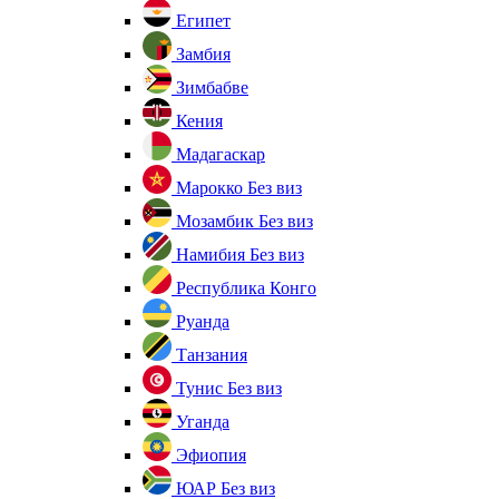
Египет
Замбия
Зимбабве
Кения
Мадагаскар
Марокко
Без виз
Мозамбик
Без виз
Намибия
Без виз
Республика Конго
Руанда
Танзания
Тунис
Без виз
Уганда
Эфиопия
ЮАР
Без виз