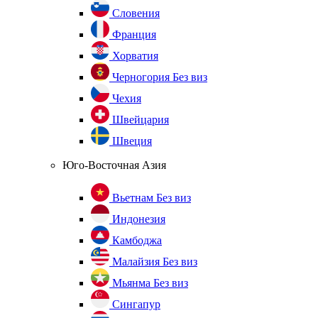
Словения
Франция
Хорватия
Черногория
Без виз
Чехия
Швейцария
Швеция
Юго-Восточная Азия
Вьетнам
Без виз
Индонезия
Камбоджа
Малайзия
Без виз
Мьянма
Без виз
Сингапур