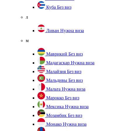
Куба
Без виз
л
Ливан
Нужна виза
м
Маврикий
Без виз
Мадагаскар
Нужна виза
Малайзия
Без виз
Мальдивы
Без виз
Мальта
Нужна виза
Марокко
Без виз
Мексика
Нужна виза
Мозамбик
Без виз
Монако
Нужна виза