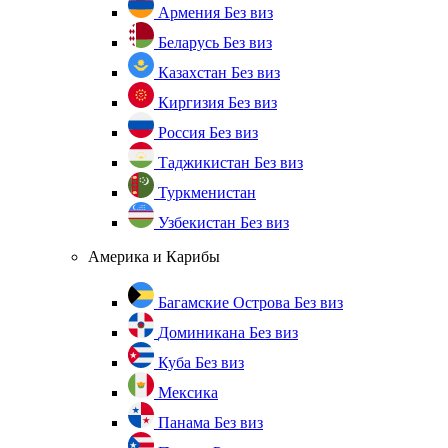
Армения
Без виз
Беларусь
Без виз
Казахстан
Без виз
Киргизия
Без виз
Россия
Без виз
Таджикистан
Без виз
Туркменистан
Узбекистан
Без виз
Америка и Карибы
Багамские Острова
Без виз
Доминикана
Без виз
Куба
Без виз
Мексика
Панама
Без виз