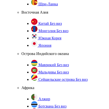
Шри-Ланка
Восточная Азия
Китай
Без виз
Монголия
Без виз
Южная Корея
Япония
Острова Индийского океана
Маврикий
Без виз
Мальдивы
Без виз
Сейшельские острова
Без виз
Африка
Алжир
Ботсвана
Без виз