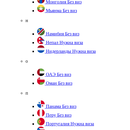
Монголия
Без виз
Мьянма
Без виз
н
Намибия
Без виз
Непал
Нужна виза
Нидерланды
Нужна виза
о
ОАЭ
Без виз
Оман
Без виз
п
Панама
Без виз
Перу
Без виз
Португалия
Нужна виза