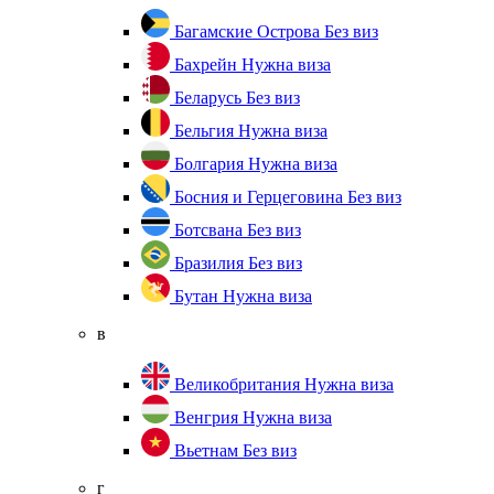
Багамские Острова
Без виз
Бахрейн
Нужна виза
Беларусь
Без виз
Бельгия
Нужна виза
Болгария
Нужна виза
Босния и Герцеговина
Без виз
Ботсвана
Без виз
Бразилия
Без виз
Бутан
Нужна виза
в
Великобритания
Нужна виза
Венгрия
Нужна виза
Вьетнам
Без виз
г