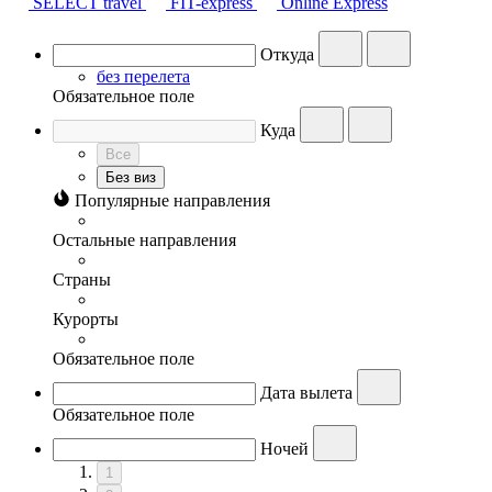
SELECT travel
FIT-express
Online Express
Откуда
без перелета
Обязательное поле
Куда
Все
Без виз
Популярные направления
Остальные направления
Страны
Курорты
Обязательное поле
Дата вылета
Обязательное поле
Ночей
1