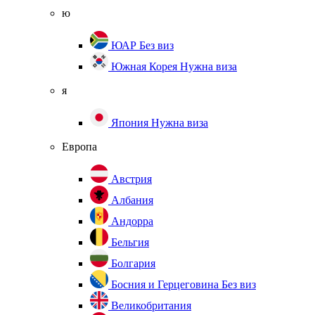
ю
ЮАР
Без виз
Южная Корея
Нужна виза
я
Япония
Нужна виза
Европа
Австрия
Албания
Андорра
Бельгия
Болгария
Босния и Герцеговина
Без виз
Великобритания