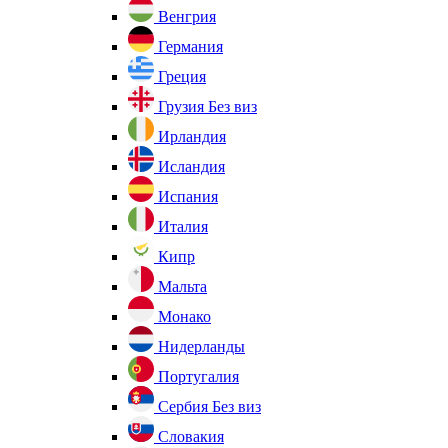
Венгрия
Германия
Греция
Грузия
Без виз
Ирландия
Исландия
Испания
Италия
Кипр
Мальта
Монако
Нидерланды
Португалия
Сербия
Без виз
Словакия