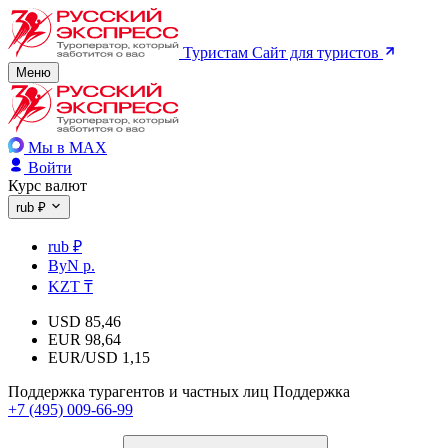
Туристам
Сайт для туристов
Меню
Мы в MAX
Войти
Курс валют
rub ₽
rub ₽
ByN р.
KZT ₸
USD
85,46
EUR
98,64
EUR/USD
1,15
Поддержка турагентов и частных лиц
Поддержка
+7 (495) 009-66-99