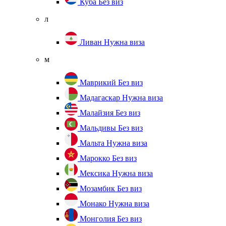
Куба
Без виз
л
Ливан
Нужна виза
м
Маврикий
Без виз
Мадагаскар
Нужна виза
Малайзия
Без виз
Мальдивы
Без виз
Мальта
Нужна виза
Марокко
Без виз
Мексика
Нужна виза
Мозамбик
Без виз
Монако
Нужна виза
Монголия
Без виз