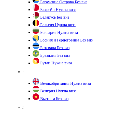
Багамские Острова
Без виз
Бахрейн
Нужна виза
Беларусь
Без виз
Бельгия
Нужна виза
Болгария
Нужна виза
Босния и Герцеговина
Без виз
Ботсвана
Без виз
Бразилия
Без виз
Бутан
Нужна виза
в
Великобритания
Нужна виза
Венгрия
Нужна виза
Вьетнам
Без виз
г