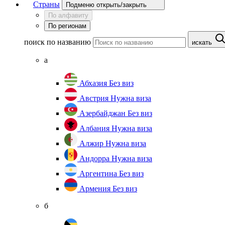
Страны
Подменю открыть/закрыть
По алфавиту
По регионам
поиск по названию
искать
а
Абхазия
Без виз
Австрия
Нужна виза
Азербайджан
Без виз
Албания
Нужна виза
Алжир
Нужна виза
Андорра
Нужна виза
Аргентина
Без виз
Армения
Без виз
б