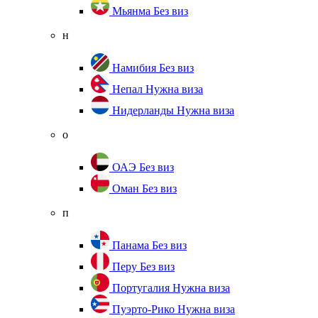
Мьянма
Без виз
н
Намибия
Без виз
Непал
Нужна виза
Нидерланды
Нужна виза
о
ОАЭ
Без виз
Оман
Без виз
п
Панама
Без виз
Перу
Без виз
Португалия
Нужна виза
Пуэрто-Рико
Нужна виза