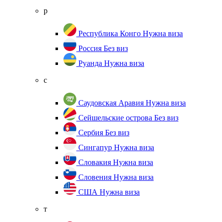
р
Республика Конго
Нужна виза
Россия
Без виз
Руанда
Нужна виза
с
Саудовская Аравия
Нужна виза
Сейшельские острова
Без виз
Сербия
Без виз
Сингапур
Нужна виза
Словакия
Нужна виза
Словения
Нужна виза
США
Нужна виза
т