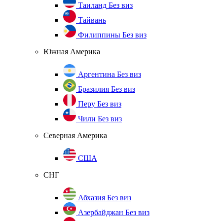
Таиланд
Без виз
Тайвань
Филиппины
Без виз
Южная Америка
Аргентина
Без виз
Бразилия
Без виз
Перу
Без виз
Чили
Без виз
Северная Америка
США
СНГ
Абхазия
Без виз
Азербайджан
Без виз