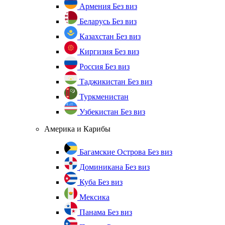
Армения
Без виз
Беларусь
Без виз
Казахстан
Без виз
Киргизия
Без виз
Россия
Без виз
Таджикистан
Без виз
Туркменистан
Узбекистан
Без виз
Америка и Карибы
Багамские Острова
Без виз
Доминикана
Без виз
Куба
Без виз
Мексика
Панама
Без виз