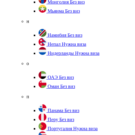
Монголия
Без виз
Мьянма
Без виз
н
Намибия
Без виз
Непал
Нужна виза
Нидерланды
Нужна виза
о
ОАЭ
Без виз
Оман
Без виз
п
Панама
Без виз
Перу
Без виз
Португалия
Нужна виза