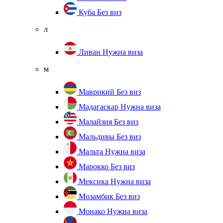
Куба
Без виз
л
Ливан
Нужна виза
м
Маврикий
Без виз
Мадагаскар
Нужна виза
Малайзия
Без виз
Мальдивы
Без виз
Мальта
Нужна виза
Марокко
Без виз
Мексика
Нужна виза
Мозамбик
Без виз
Монако
Нужна виза