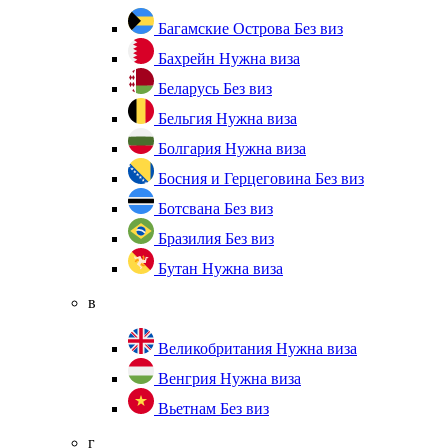
Багамские Острова
Без виз
Бахрейн
Нужна виза
Беларусь
Без виз
Бельгия
Нужна виза
Болгария
Нужна виза
Босния и Герцеговина
Без виз
Ботсвана
Без виз
Бразилия
Без виз
Бутан
Нужна виза
в
Великобритания
Нужна виза
Венгрия
Нужна виза
Вьетнам
Без виз
г