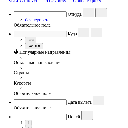
SELECT travel
FIT-express
Online Express
Откуда
без перелета
Обязательное поле
Куда
Все
Без виз
Популярные направления
Остальные направления
Страны
Курорты
Обязательное поле
Дата вылета
Обязательное поле
Ночей
1