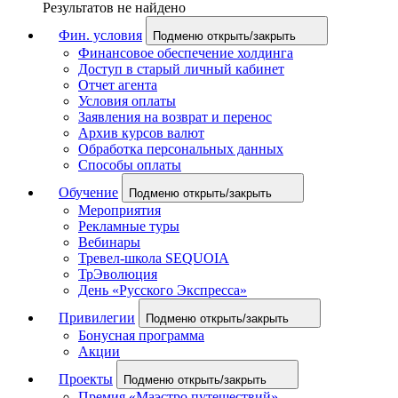
Результатов не найдено
Фин. условия
Подменю открыть/закрыть
Финансовое обеспечение холдинга
Доступ в старый личный кабинет
Отчет агента
Условия оплаты
Заявления на возврат и перенос
Архив курсов валют
Обработка персональных данных
Способы оплаты
Обучение
Подменю открыть/закрыть
Мероприятия
Рекламные туры
Вебинары
Тревел-школа SEQUOIA
ТрЭволюция
День «Русского Экспресса»
Привилегии
Подменю открыть/закрыть
Бонусная программа
Акции
Проекты
Подменю открыть/закрыть
Премия «Маэстро путешествий»