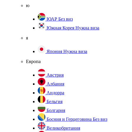
ю
ЮАР
Без виз
Южная Корея
Нужна виза
я
Япония
Нужна виза
Европа
Австрия
Албания
Андорра
Бельгия
Болгария
Босния и Герцеговина
Без виз
Великобритания