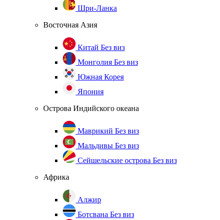
Шри-Ланка
Восточная Азия
Китай
Без виз
Монголия
Без виз
Южная Корея
Япония
Острова Индийского океана
Маврикий
Без виз
Мальдивы
Без виз
Сейшельские острова
Без виз
Африка
Алжир
Ботсвана
Без виз