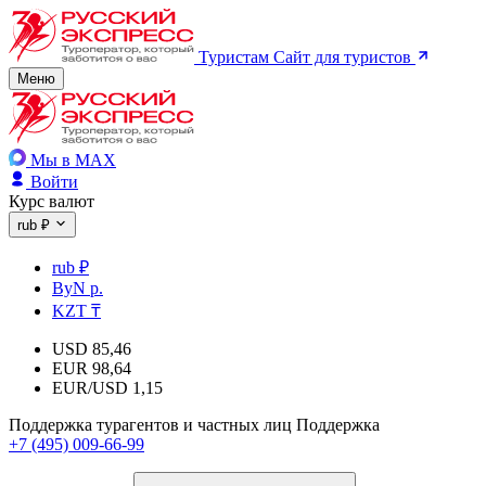
Туристам
Сайт для туристов
Меню
Мы в MAX
Войти
Курс валют
rub ₽
rub ₽
ByN р.
KZT ₸
USD
85,46
EUR
98,64
EUR/USD
1,15
Поддержка турагентов и частных лиц
Поддержка
+7 (495) 009-66-99