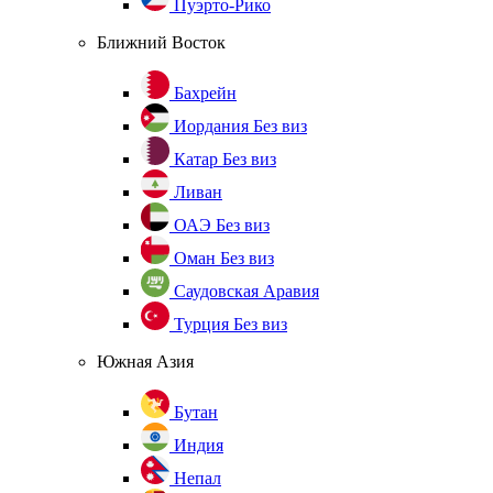
Пуэрто-Рико
Ближний Восток
Бахрейн
Иордания
Без виз
Катар
Без виз
Ливан
ОАЭ
Без виз
Оман
Без виз
Саудовская Аравия
Турция
Без виз
Южная Азия
Бутан
Индия
Непал