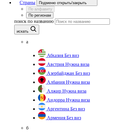
Страны
Подменю открыть/закрыть
По алфавиту
По регионам
поиск по названию
искать
а
Абхазия
Без виз
Австрия
Нужна виза
Азербайджан
Без виз
Албания
Нужна виза
Алжир
Нужна виза
Андорра
Нужна виза
Аргентина
Без виз
Армения
Без виз
б