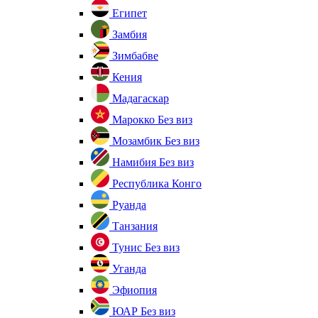
Египет
Замбия
Зимбабве
Кения
Мадагаскар
Марокко
Без виз
Мозамбик
Без виз
Намибия
Без виз
Республика Конго
Руанда
Танзания
Тунис
Без виз
Уганда
Эфиопия
ЮАР
Без виз