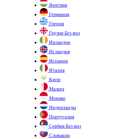
Венгрия
Германия
Греция
Грузия
Без виз
Ирландия
Исландия
Испания
Италия
Кипр
Мальта
Монако
Нидерланды
Португалия
Сербия
Без виз
Словакия