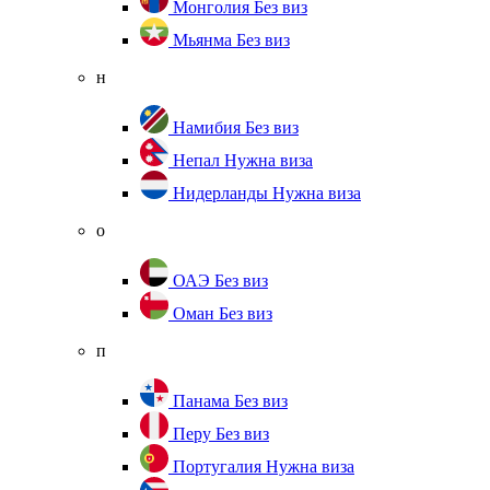
Монголия
Без виз
Мьянма
Без виз
н
Намибия
Без виз
Непал
Нужна виза
Нидерланды
Нужна виза
о
ОАЭ
Без виз
Оман
Без виз
п
Панама
Без виз
Перу
Без виз
Португалия
Нужна виза