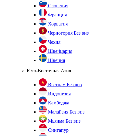
Словения
Франция
Хорватия
Черногория
Без виз
Чехия
Швейцария
Швеция
Юго-Восточная Азия
Вьетнам
Без виз
Индонезия
Камбоджа
Малайзия
Без виз
Мьянма
Без виз
Сингапур