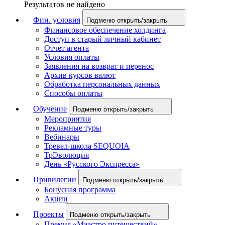
Результатов не найдено
Фин. условия
Подменю открыть/закрыть
Финансовое обеспечение холдинга
Доступ в старый личный кабинет
Отчет агента
Условия оплаты
Заявления на возврат и перенос
Архив курсов валют
Обработка персональных данных
Способы оплаты
Обучение
Подменю открыть/закрыть
Мероприятия
Рекламные туры
Вебинары
Тревел-школа SEQUOIA
ТрЭволюция
День «Русского Экспресса»
Привилегии
Подменю открыть/закрыть
Бонусная программа
Акции
Проекты
Подменю открыть/закрыть
Премия «Маэстро путешествий»