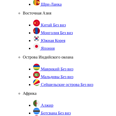
Шри-Ланка
Восточная Азия
Китай
Без виз
Монголия
Без виз
Южная Корея
Япония
Острова Индийского океана
Маврикий
Без виз
Мальдивы
Без виз
Сейшельские острова
Без виз
Африка
Алжир
Ботсвана
Без виз