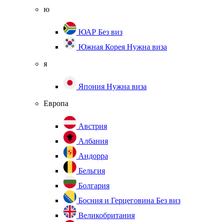
ю
ЮАР
Без виз
Южная Корея
Нужна виза
я
Япония
Нужна виза
Европа
Австрия
Албания
Андорра
Бельгия
Болгария
Босния и Герцеговина
Без виз
Великобритания