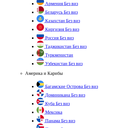
Армения
Без виз
Беларусь
Без виз
Казахстан
Без виз
Киргизия
Без виз
Россия
Без виз
Таджикистан
Без виз
Туркменистан
Узбекистан
Без виз
Америка и Карибы
Багамские Острова
Без виз
Доминикана
Без виз
Куба
Без виз
Мексика
Панама
Без виз