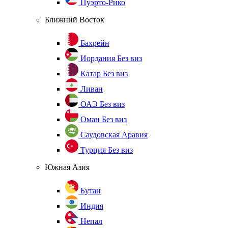
Пуэрто-Рико
Ближний Восток
Бахрейн
Иордания
Без виз
Катар
Без виз
Ливан
ОАЭ
Без виз
Оман
Без виз
Саудовская Аравия
Турция
Без виз
Южная Азия
Бутан
Индия
Непал