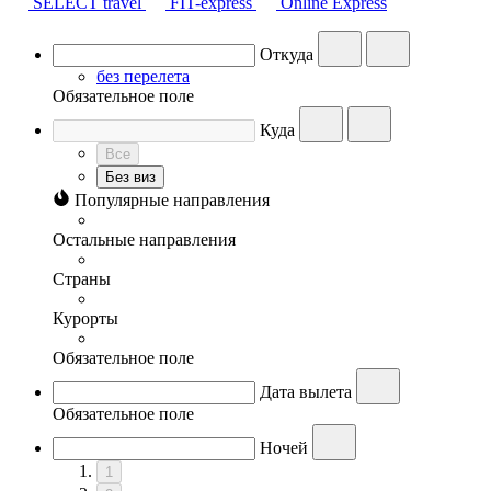
SELECT travel
FIT-express
Online Express
Откуда
без перелета
Обязательное поле
Куда
Все
Без виз
Популярные направления
Остальные направления
Страны
Курорты
Обязательное поле
Дата вылета
Обязательное поле
Ночей
1