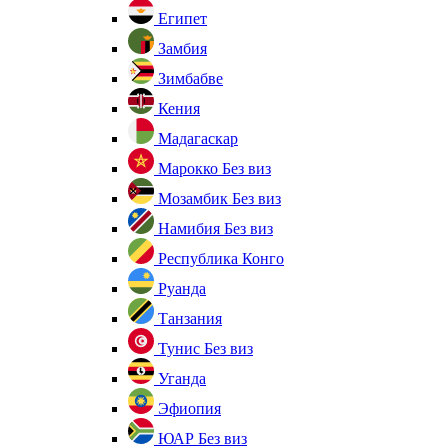
Египет
Замбия
Зимбабве
Кения
Мадагаскар
Марокко
Без виз
Мозамбик
Без виз
Намибия
Без виз
Республика Конго
Руанда
Танзания
Тунис
Без виз
Уганда
Эфиопия
ЮАР
Без виз