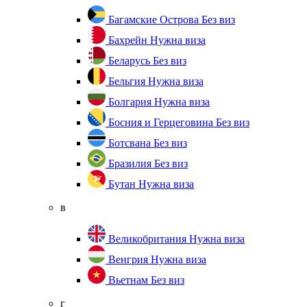
Багамские Острова
Без виз
Бахрейн
Нужна виза
Беларусь
Без виз
Бельгия
Нужна виза
Болгария
Нужна виза
Босния и Герцеговина
Без виз
Ботсвана
Без виз
Бразилия
Без виз
Бутан
Нужна виза
в
Великобритания
Нужна виза
Венгрия
Нужна виза
Вьетнам
Без виз
г