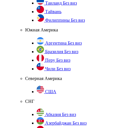
Таиланд
Без виз
Тайвань
Филиппины
Без виз
Южная Америка
Аргентина
Без виз
Бразилия
Без виз
Перу
Без виз
Чили
Без виз
Северная Америка
США
СНГ
Абхазия
Без виз
Азербайджан
Без виз