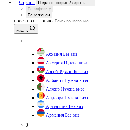
Страны
Подменю открыть/закрыть
По алфавиту
По регионам
поиск по названию
искать
а
Абхазия
Без виз
Австрия
Нужна виза
Азербайджан
Без виз
Албания
Нужна виза
Алжир
Нужна виза
Андорра
Нужна виза
Аргентина
Без виз
Армения
Без виз
б