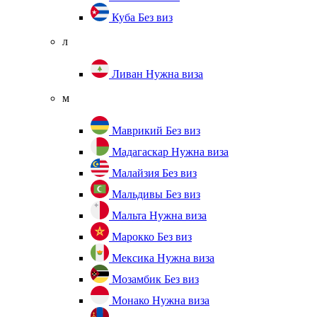
Куба
Без виз
л
Ливан
Нужна виза
м
Маврикий
Без виз
Мадагаскар
Нужна виза
Малайзия
Без виз
Мальдивы
Без виз
Мальта
Нужна виза
Марокко
Без виз
Мексика
Нужна виза
Мозамбик
Без виз
Монако
Нужна виза