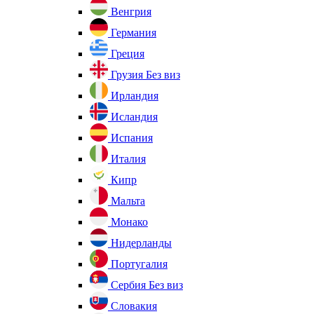
Венгрия
Германия
Греция
Грузия
Без виз
Ирландия
Исландия
Испания
Италия
Кипр
Мальта
Монако
Нидерланды
Португалия
Сербия
Без виз
Словакия