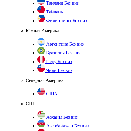
Таиланд
Без виз
Тайвань
Филиппины
Без виз
Южная Америка
Аргентина
Без виз
Бразилия
Без виз
Перу
Без виз
Чили
Без виз
Северная Америка
США
СНГ
Абхазия
Без виз
Азербайджан
Без виз