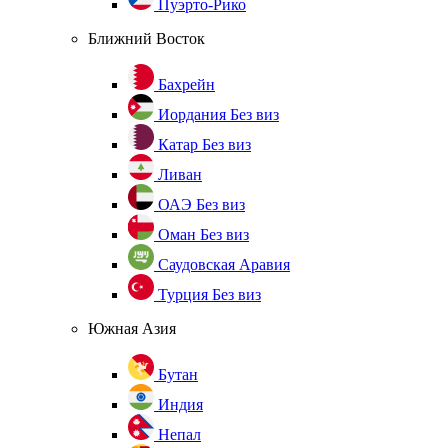
Пуэрто-Рико
Ближний Восток
Бахрейн
Иордания
Без виз
Катар
Без виз
Ливан
ОАЭ
Без виз
Оман
Без виз
Саудовская Аравия
Турция
Без виз
Южная Азия
Бутан
Индия
Непал