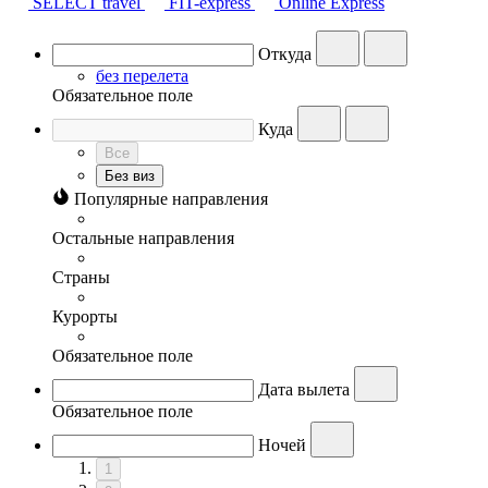
SELECT travel
FIT-express
Online Express
Откуда
без перелета
Обязательное поле
Куда
Все
Без виз
Популярные направления
Остальные направления
Страны
Курорты
Обязательное поле
Дата вылета
Обязательное поле
Ночей
1