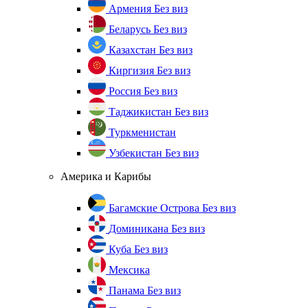
Армения
Без виз
Беларусь
Без виз
Казахстан
Без виз
Киргизия
Без виз
Россия
Без виз
Таджикистан
Без виз
Туркменистан
Узбекистан
Без виз
Америка и Карибы
Багамские Острова
Без виз
Доминикана
Без виз
Куба
Без виз
Мексика
Панама
Без виз