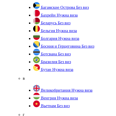
Багамские Острова
Без виз
Бахрейн
Нужна виза
Беларусь
Без виз
Бельгия
Нужна виза
Болгария
Нужна виза
Босния и Герцеговина
Без виз
Ботсвана
Без виз
Бразилия
Без виз
Бутан
Нужна виза
в
Великобритания
Нужна виза
Венгрия
Нужна виза
Вьетнам
Без виз
г