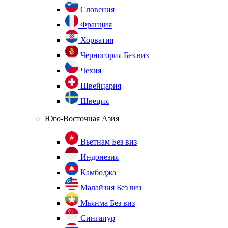
Словения
Франция
Хорватия
Черногория
Без виз
Чехия
Швейцария
Швеция
Юго-Восточная Азия
Вьетнам
Без виз
Индонезия
Камбоджа
Малайзия
Без виз
Мьянма
Без виз
Сингапур