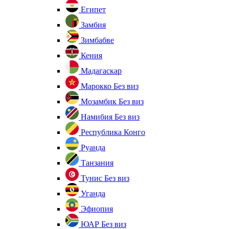
Египет
Замбия
Зимбабве
Кения
Мадагаскар
Марокко
Без виз
Мозамбик
Без виз
Намибия
Без виз
Республика Конго
Руанда
Танзания
Тунис
Без виз
Уганда
Эфиопия
ЮАР
Без виз