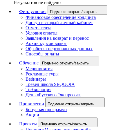
Результатов не найдено
Фин. условия
Подменю открыть/закрыть
Финансовое обеспечение холдинга
Доступ в старый личный кабинет
Отчет агента
Условия оплаты
Заявления на возврат и перенос
Архив курсов валют
Обработка персональных данных
Способы оплаты
Обучение
Подменю открыть/закрыть
Мероприятия
Рекламные туры
Вебинары
Тревел-школа SEQUOIA
ТрЭволюция
День «Русского Экспресса»
Привилегии
Подменю открыть/закрыть
Бонусная программа
Акции
Проекты
Подменю открыть/закрыть
Премия «Маэстро путешествий»