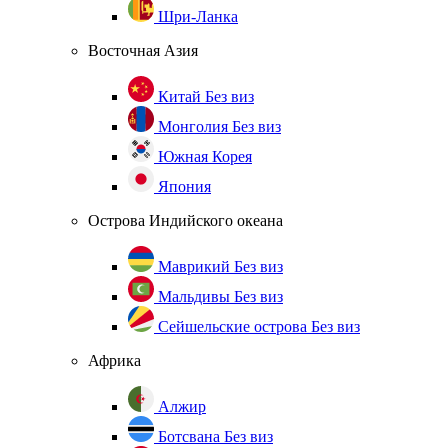
Шри-Ланка
Восточная Азия
Китай
Без виз
Монголия
Без виз
Южная Корея
Япония
Острова Индийского океана
Маврикий
Без виз
Мальдивы
Без виз
Сейшельские острова
Без виз
Африка
Алжир
Ботсвана
Без виз