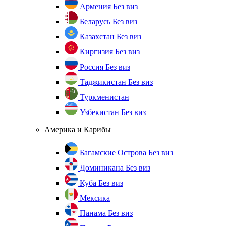
Армения
Без виз
Беларусь
Без виз
Казахстан
Без виз
Киргизия
Без виз
Россия
Без виз
Таджикистан
Без виз
Туркменистан
Узбекистан
Без виз
Америка и Карибы
Багамские Острова
Без виз
Доминикана
Без виз
Куба
Без виз
Мексика
Панама
Без виз