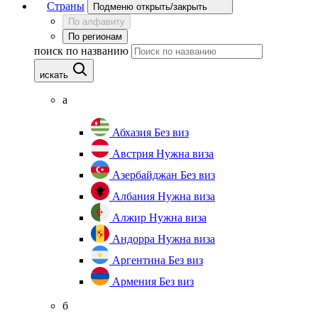
Страны
Подменю открыть/закрыть
По алфавиту
По регионам
поиск по названию
искать
а
Абхазия
Без виз
Австрия
Нужна виза
Азербайджан
Без виз
Албания
Нужна виза
Алжир
Нужна виза
Андорра
Нужна виза
Аргентина
Без виз
Армения
Без виз
б