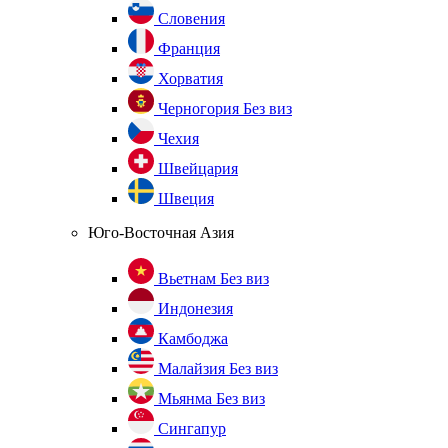
Словения
Франция
Хорватия
Черногория
Без виз
Чехия
Швейцария
Швеция
Юго-Восточная Азия
Вьетнам
Без виз
Индонезия
Камбоджа
Малайзия
Без виз
Мьянма
Без виз
Сингапур