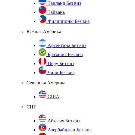
Таиланд
Без виз
Тайвань
Филиппины
Без виз
Южная Америка
Аргентина
Без виз
Бразилия
Без виз
Перу
Без виз
Чили
Без виз
Северная Америка
США
СНГ
Абхазия
Без виз
Азербайджан
Без виз