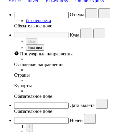
SELECT travel
FIT-express
Online Express
Откуда
без перелета
Обязательное поле
Куда
Все
Без виз
Популярные направления
Остальные направления
Страны
Курорты
Обязательное поле
Дата вылета
Обязательное поле
Ночей
1