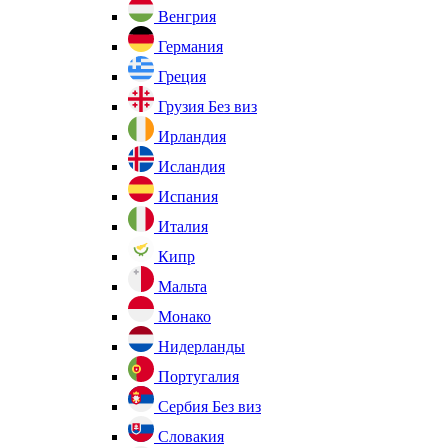
Венгрия
Германия
Греция
Грузия
Без виз
Ирландия
Исландия
Испания
Италия
Кипр
Мальта
Монако
Нидерланды
Португалия
Сербия
Без виз
Словакия