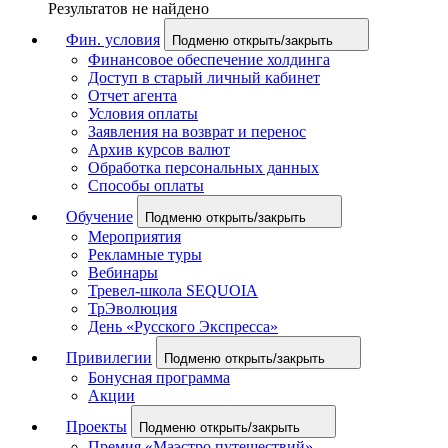
Результатов не найдено
Фин. условия
Подменю открыть/закрыть
Финансовое обеспечение холдинга
Доступ в старый личный кабинет
Отчет агента
Условия оплаты
Заявления на возврат и перенос
Архив курсов валют
Обработка персональных данных
Способы оплаты
Обучение
Подменю открыть/закрыть
Мероприятия
Рекламные туры
Вебинары
Тревел-школа SEQUOIA
ТрЭволюция
День «Русского Экспресса»
Привилегии
Подменю открыть/закрыть
Бонусная программа
Акции
Проекты
Подменю открыть/закрыть
Премия «Маэстро путешествий»