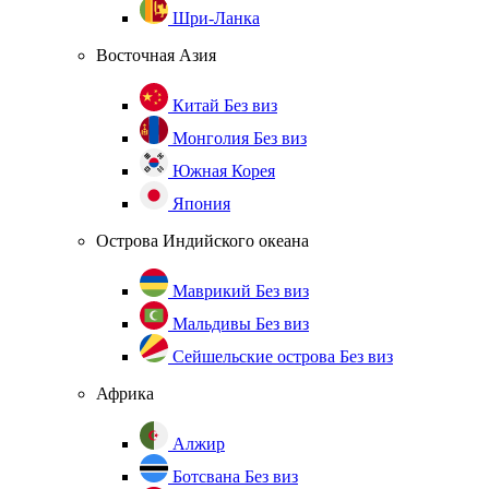
Шри-Ланка
Восточная Азия
Китай
Без виз
Монголия
Без виз
Южная Корея
Япония
Острова Индийского океана
Маврикий
Без виз
Мальдивы
Без виз
Сейшельские острова
Без виз
Африка
Алжир
Ботсвана
Без виз