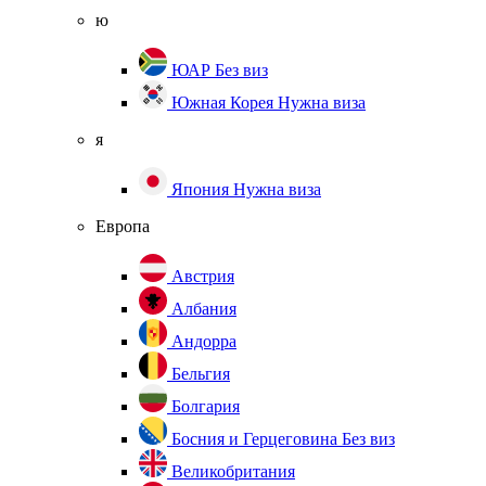
ю
ЮАР
Без виз
Южная Корея
Нужна виза
я
Япония
Нужна виза
Европа
Австрия
Албания
Андорра
Бельгия
Болгария
Босния и Герцеговина
Без виз
Великобритания