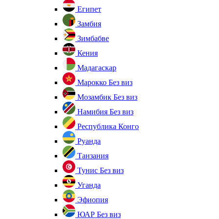
Египет
Замбия
Зимбабве
Кения
Мадагаскар
Марокко
Без виз
Мозамбик
Без виз
Намибия
Без виз
Республика Конго
Руанда
Танзания
Тунис
Без виз
Уганда
Эфиопия
ЮАР
Без виз