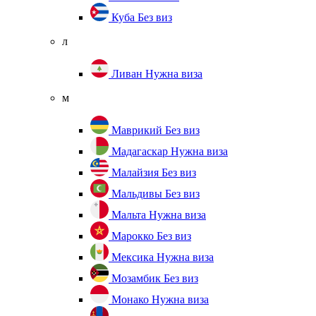
Куба
Без виз
л
Ливан
Нужна виза
м
Маврикий
Без виз
Мадагаскар
Нужна виза
Малайзия
Без виз
Мальдивы
Без виз
Мальта
Нужна виза
Марокко
Без виз
Мексика
Нужна виза
Мозамбик
Без виз
Монако
Нужна виза