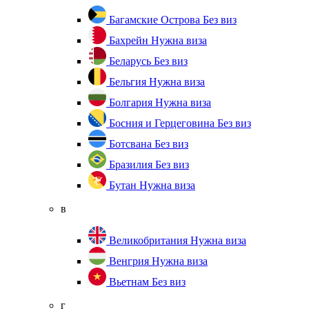
Багамские Острова
Без виз
Бахрейн
Нужна виза
Беларусь
Без виз
Бельгия
Нужна виза
Болгария
Нужна виза
Босния и Герцеговина
Без виз
Ботсвана
Без виз
Бразилия
Без виз
Бутан
Нужна виза
в
Великобритания
Нужна виза
Венгрия
Нужна виза
Вьетнам
Без виз
г