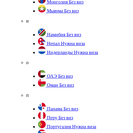
Монголия
Без виз
Мьянма
Без виз
н
Намибия
Без виз
Непал
Нужна виза
Нидерланды
Нужна виза
о
ОАЭ
Без виз
Оман
Без виз
п
Панама
Без виз
Перу
Без виз
Португалия
Нужна виза