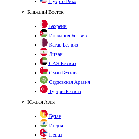
Пуэрто-Рико
Ближний Восток
Бахрейн
Иордания
Без виз
Катар
Без виз
Ливан
ОАЭ
Без виз
Оман
Без виз
Саудовская Аравия
Турция
Без виз
Южная Азия
Бутан
Индия
Непал