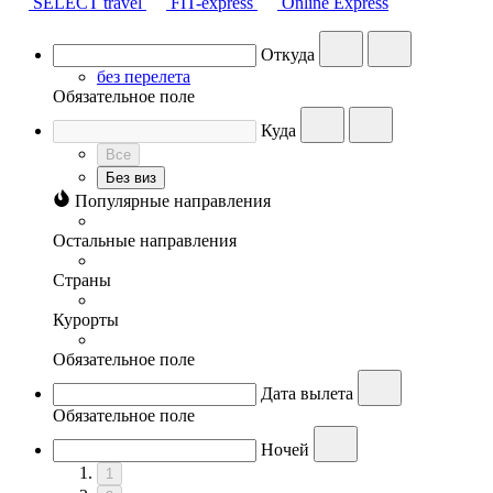
SELECT travel
FIT-express
Online Express
Откуда
без перелета
Обязательное поле
Куда
Все
Без виз
Популярные направления
Остальные направления
Страны
Курорты
Обязательное поле
Дата вылета
Обязательное поле
Ночей
1