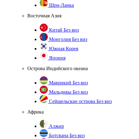
Шри-Ланка
Восточная Азия
Китай
Без виз
Монголия
Без виз
Южная Корея
Япония
Острова Индийского океана
Маврикий
Без виз
Мальдивы
Без виз
Сейшельские острова
Без виз
Африка
Алжир
Ботсвана
Без виз