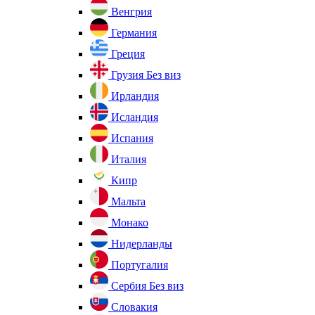
Венгрия
Германия
Греция
Грузия
Без виз
Ирландия
Исландия
Испания
Италия
Кипр
Мальта
Монако
Нидерланды
Португалия
Сербия
Без виз
Словакия