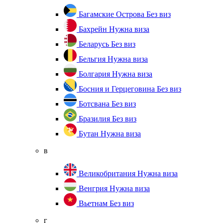
Багамские Острова
Без виз
Бахрейн
Нужна виза
Беларусь
Без виз
Бельгия
Нужна виза
Болгария
Нужна виза
Босния и Герцеговина
Без виз
Ботсвана
Без виз
Бразилия
Без виз
Бутан
Нужна виза
в
Великобритания
Нужна виза
Венгрия
Нужна виза
Вьетнам
Без виз
г