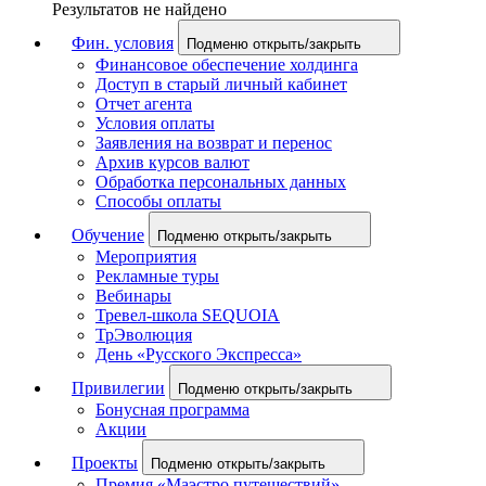
Результатов не найдено
Фин. условия
Подменю открыть/закрыть
Финансовое обеспечение холдинга
Доступ в старый личный кабинет
Отчет агента
Условия оплаты
Заявления на возврат и перенос
Архив курсов валют
Обработка персональных данных
Способы оплаты
Обучение
Подменю открыть/закрыть
Мероприятия
Рекламные туры
Вебинары
Тревел-школа SEQUOIA
ТрЭволюция
День «Русского Экспресса»
Привилегии
Подменю открыть/закрыть
Бонусная программа
Акции
Проекты
Подменю открыть/закрыть
Премия «Маэстро путешествий»