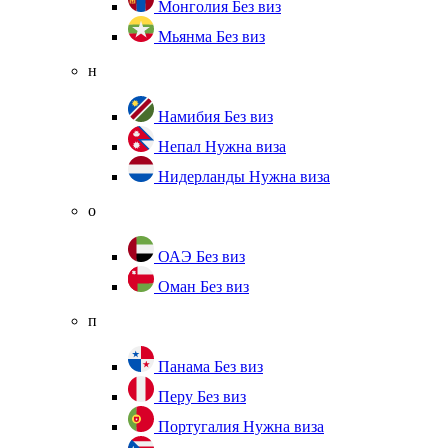
Монголия
Без виз
Мьянма
Без виз
н
Намибия
Без виз
Непал
Нужна виза
Нидерланды
Нужна виза
о
ОАЭ
Без виз
Оман
Без виз
п
Панама
Без виз
Перу
Без виз
Португалия
Нужна виза