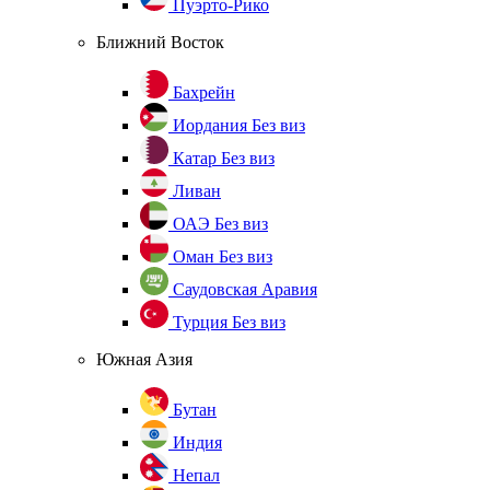
Пуэрто-Рико
Ближний Восток
Бахрейн
Иордания
Без виз
Катар
Без виз
Ливан
ОАЭ
Без виз
Оман
Без виз
Саудовская Аравия
Турция
Без виз
Южная Азия
Бутан
Индия
Непал