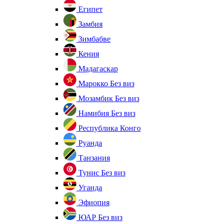
Египет
Замбия
Зимбабве
Кения
Мадагаскар
Марокко
Без виз
Мозамбик
Без виз
Намибия
Без виз
Республика Конго
Руанда
Танзания
Тунис
Без виз
Уганда
Эфиопия
ЮАР
Без виз