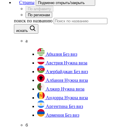
Страны
Подменю открыть/закрыть
По алфавиту
По регионам
поиск по названию
искать
а
Абхазия
Без виз
Австрия
Нужна виза
Азербайджан
Без виз
Албания
Нужна виза
Алжир
Нужна виза
Андорра
Нужна виза
Аргентина
Без виз
Армения
Без виз
б