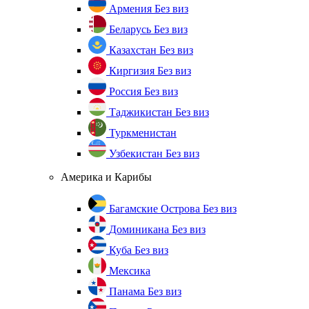
Армения
Без виз
Беларусь
Без виз
Казахстан
Без виз
Киргизия
Без виз
Россия
Без виз
Таджикистан
Без виз
Туркменистан
Узбекистан
Без виз
Америка и Карибы
Багамские Острова
Без виз
Доминикана
Без виз
Куба
Без виз
Мексика
Панама
Без виз