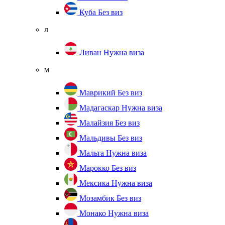
Куба
Без виз
л
Ливан
Нужна виза
м
Маврикий
Без виз
Мадагаскар
Нужна виза
Малайзия
Без виз
Мальдивы
Без виз
Мальта
Нужна виза
Марокко
Без виз
Мексика
Нужна виза
Мозамбик
Без виз
Монако
Нужна виза