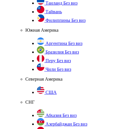
Таиланд
Без виз
Тайвань
Филиппины
Без виз
Южная Америка
Аргентина
Без виз
Бразилия
Без виз
Перу
Без виз
Чили
Без виз
Северная Америка
США
СНГ
Абхазия
Без виз
Азербайджан
Без виз