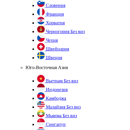
Словения
Франция
Хорватия
Черногория
Без виз
Чехия
Швейцария
Швеция
Юго-Восточная Азия
Вьетнам
Без виз
Индонезия
Камбоджа
Малайзия
Без виз
Мьянма
Без виз
Сингапур