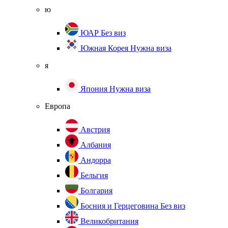
ю
ЮАР
Без виз
Южная Корея
Нужна виза
я
Япония
Нужна виза
Европа
Австрия
Албания
Андорра
Бельгия
Болгария
Босния и Герцеговина
Без виз
Великобритания