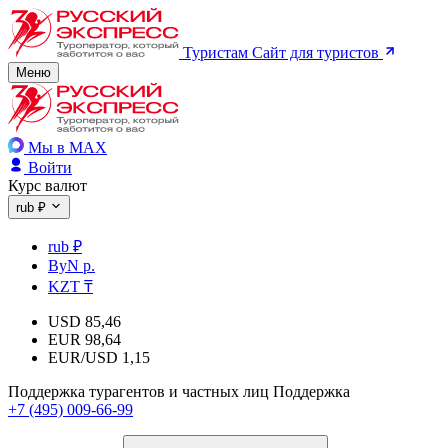
Туристам
Сайт для туристов
Меню
Мы в MAX
Войти
Курс валют
rub ₽
rub ₽
ByN р.
KZT ₸
USD
85,46
EUR
98,64
EUR/USD
1,15
Поддержка турагентов и частных лиц
Поддержка
+7 (495) 009-66-99