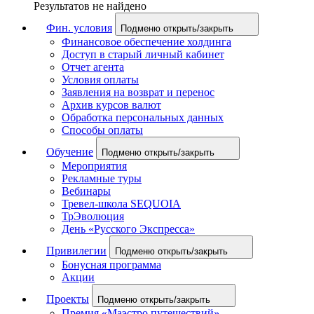
Результатов не найдено
Фин. условия
Подменю открыть/закрыть
Финансовое обеспечение холдинга
Доступ в старый личный кабинет
Отчет агента
Условия оплаты
Заявления на возврат и перенос
Архив курсов валют
Обработка персональных данных
Способы оплаты
Обучение
Подменю открыть/закрыть
Мероприятия
Рекламные туры
Вебинары
Тревел-школа SEQUOIA
ТрЭволюция
День «Русского Экспресса»
Привилегии
Подменю открыть/закрыть
Бонусная программа
Акции
Проекты
Подменю открыть/закрыть
Премия «Маэстро путешествий»