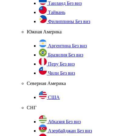
Таиланд
Без виз
Тайвань
Филиппины
Без виз
Южная Америка
Аргентина
Без виз
Бразилия
Без виз
Перу
Без виз
Чили
Без виз
Северная Америка
США
СНГ
Абхазия
Без виз
Азербайджан
Без виз