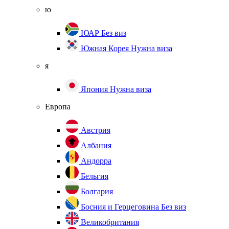
ю
ЮАР
Без виз
Южная Корея
Нужна виза
я
Япония
Нужна виза
Европа
Австрия
Албания
Андорра
Бельгия
Болгария
Босния и Герцеговина
Без виз
Великобритания