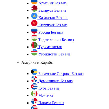
Армения
Без виз
Беларусь
Без виз
Казахстан
Без виз
Киргизия
Без виз
Россия
Без виз
Таджикистан
Без виз
Туркменистан
Узбекистан
Без виз
Америка и Карибы
Багамские Острова
Без виз
Доминикана
Без виз
Куба
Без виз
Мексика
Панама
Без виз