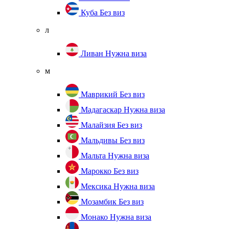
Куба
Без виз
л
Ливан
Нужна виза
м
Маврикий
Без виз
Мадагаскар
Нужна виза
Малайзия
Без виз
Мальдивы
Без виз
Мальта
Нужна виза
Марокко
Без виз
Мексика
Нужна виза
Мозамбик
Без виз
Монако
Нужна виза