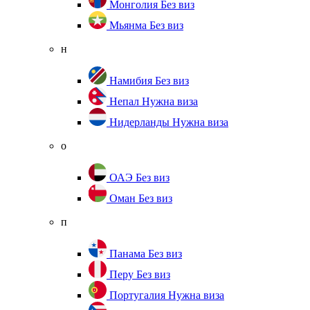
Монголия
Без виз
Мьянма
Без виз
н
Намибия
Без виз
Непал
Нужна виза
Нидерланды
Нужна виза
о
ОАЭ
Без виз
Оман
Без виз
п
Панама
Без виз
Перу
Без виз
Португалия
Нужна виза