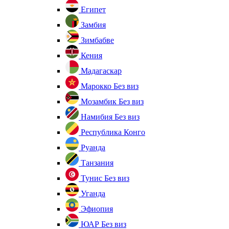
Египет
Замбия
Зимбабве
Кения
Мадагаскар
Марокко
Без виз
Мозамбик
Без виз
Намибия
Без виз
Республика Конго
Руанда
Танзания
Тунис
Без виз
Уганда
Эфиопия
ЮАР
Без виз