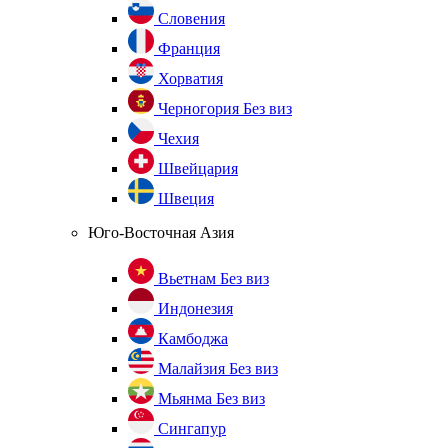
Словения
Франция
Хорватия
Черногория
Без виз
Чехия
Швейцария
Швеция
Юго-Восточная Азия
Вьетнам
Без виз
Индонезия
Камбоджа
Малайзия
Без виз
Мьянма
Без виз
Сингапур