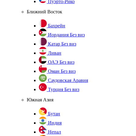
Пуэрто-Рико
Ближний Восток
Бахрейн
Иордания
Без виз
Катар
Без виз
Ливан
ОАЭ
Без виз
Оман
Без виз
Саудовская Аравия
Турция
Без виз
Южная Азия
Бутан
Индия
Непал