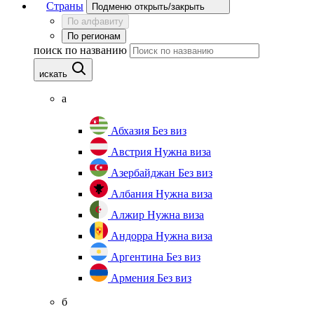
Страны
Подменю открыть/закрыть
По алфавиту
По регионам
поиск по названию
искать
а
Абхазия
Без виз
Австрия
Нужна виза
Азербайджан
Без виз
Албания
Нужна виза
Алжир
Нужна виза
Андорра
Нужна виза
Аргентина
Без виз
Армения
Без виз
б