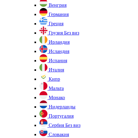
Венгрия
Германия
Греция
Грузия
Без виз
Ирландия
Исландия
Испания
Италия
Кипр
Мальта
Монако
Нидерланды
Португалия
Сербия
Без виз
Словакия