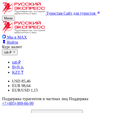
Туристам
Сайт для туристов
Меню
Мы в MAX
Войти
Курс валют
rub ₽
rub ₽
ByN р.
KZT ₸
USD
85,46
EUR
98,64
EUR/USD
1,15
Поддержка турагентов и частных лиц
Поддержка
+7 (495) 009-66-99