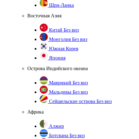
Шри-Ланка
Восточная Азия
Китай
Без виз
Монголия
Без виз
Южная Корея
Япония
Острова Индийского океана
Маврикий
Без виз
Мальдивы
Без виз
Сейшельские острова
Без виз
Африка
Алжир
Ботсвана
Без виз