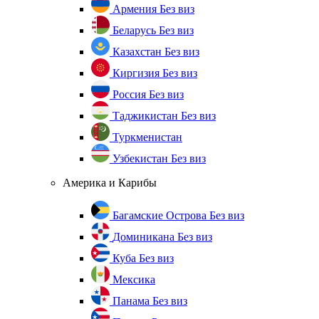
Армения
Без виз
Беларусь
Без виз
Казахстан
Без виз
Киргизия
Без виз
Россия
Без виз
Таджикистан
Без виз
Туркменистан
Узбекистан
Без виз
Америка и Карибы
Багамские Острова
Без виз
Доминикана
Без виз
Куба
Без виз
Мексика
Панама
Без виз