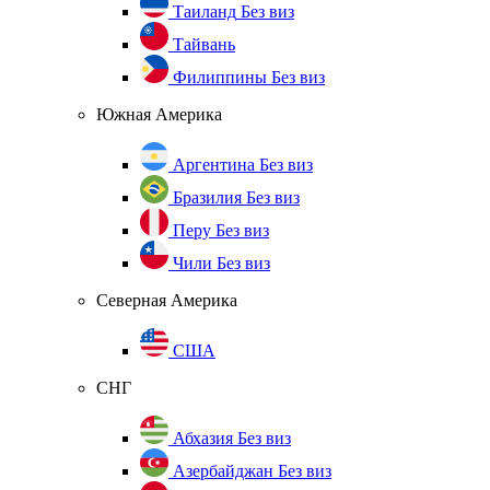
Таиланд
Без виз
Тайвань
Филиппины
Без виз
Южная Америка
Аргентина
Без виз
Бразилия
Без виз
Перу
Без виз
Чили
Без виз
Северная Америка
США
СНГ
Абхазия
Без виз
Азербайджан
Без виз