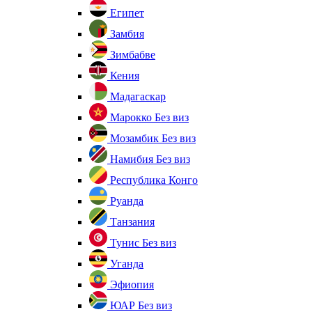
Египет
Замбия
Зимбабве
Кения
Мадагаскар
Марокко
Без виз
Мозамбик
Без виз
Намибия
Без виз
Республика Конго
Руанда
Танзания
Тунис
Без виз
Уганда
Эфиопия
ЮАР
Без виз