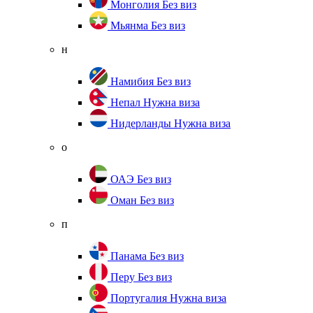
Монголия
Без виз
Мьянма
Без виз
н
Намибия
Без виз
Непал
Нужна виза
Нидерланды
Нужна виза
о
ОАЭ
Без виз
Оман
Без виз
п
Панама
Без виз
Перу
Без виз
Португалия
Нужна виза