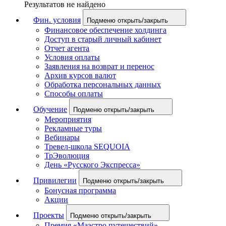
Результатов не найдено
Фин. условия
Подменю открыть/закрыть
Финансовое обеспечение холдинга
Доступ в старый личный кабинет
Отчет агента
Условия оплаты
Заявления на возврат и перенос
Архив курсов валют
Обработка персональных данных
Способы оплаты
Обучение
Подменю открыть/закрыть
Мероприятия
Рекламные туры
Вебинары
Тревел-школа SEQUOIA
ТрЭволюция
День «Русского Экспресса»
Привилегии
Подменю открыть/закрыть
Бонусная программа
Акции
Проекты
Подменю открыть/закрыть
Премия «Маэстро путешествий»