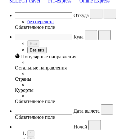
SELECT travel
FIT-express
Online Express
Откуда
без перелета
Обязательное поле
Куда
Все
Без виз
Популярные направления
Остальные направления
Страны
Курорты
Обязательное поле
Дата вылета
Обязательное поле
Ночей
1