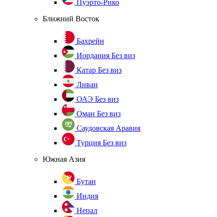
Пуэрто-Рико
Ближний Восток
Бахрейн
Иордания
Без виз
Катар
Без виз
Ливан
ОАЭ
Без виз
Оман
Без виз
Саудовская Аравия
Турция
Без виз
Южная Азия
Бутан
Индия
Непал