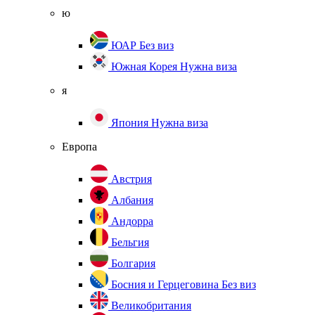
ю
ЮАР
Без виз
Южная Корея
Нужна виза
я
Япония
Нужна виза
Европа
Австрия
Албания
Андорра
Бельгия
Болгария
Босния и Герцеговина
Без виз
Великобритания