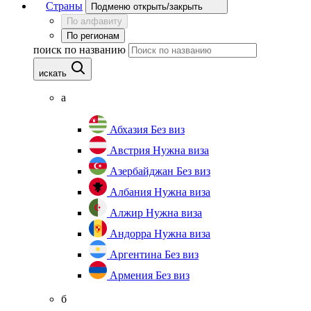
Страны
Подменю открыть/закрыть
По алфавиту
По регионам
поиск по названию
искать
а
Абхазия
Без виз
Австрия
Нужна виза
Азербайджан
Без виз
Албания
Нужна виза
Алжир
Нужна виза
Андорра
Нужна виза
Аргентина
Без виз
Армения
Без виз
б