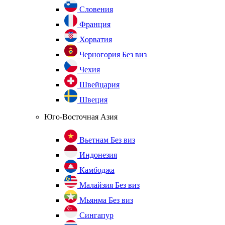
Словения
Франция
Хорватия
Черногория
Без виз
Чехия
Швейцария
Швеция
Юго-Восточная Азия
Вьетнам
Без виз
Индонезия
Камбоджа
Малайзия
Без виз
Мьянма
Без виз
Сингапур