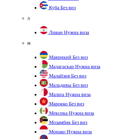
Куба
Без виз
л
Ливан
Нужна виза
м
Маврикий
Без виз
Мадагаскар
Нужна виза
Малайзия
Без виз
Мальдивы
Без виз
Мальта
Нужна виза
Марокко
Без виз
Мексика
Нужна виза
Мозамбик
Без виз
Монако
Нужна виза