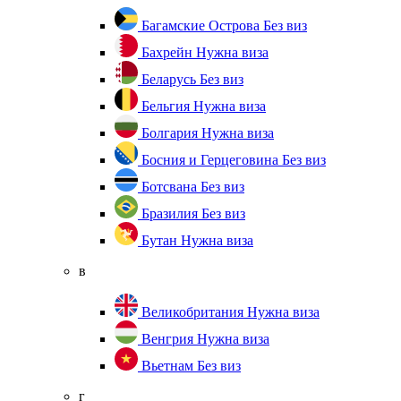
Багамские Острова
Без виз
Бахрейн
Нужна виза
Беларусь
Без виз
Бельгия
Нужна виза
Болгария
Нужна виза
Босния и Герцеговина
Без виз
Ботсвана
Без виз
Бразилия
Без виз
Бутан
Нужна виза
в
Великобритания
Нужна виза
Венгрия
Нужна виза
Вьетнам
Без виз
г