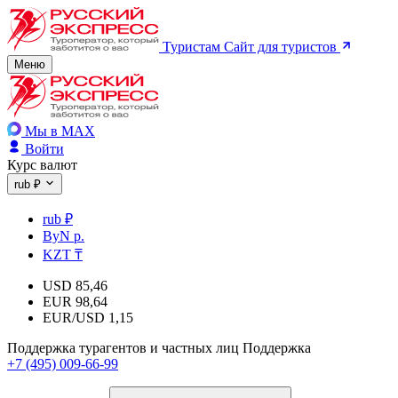
Туристам
Сайт для туристов
Меню
Мы в MAX
Войти
Курс валют
rub ₽
rub ₽
ByN р.
KZT ₸
USD
85,46
EUR
98,64
EUR/USD
1,15
Поддержка турагентов и частных лиц
Поддержка
+7 (495) 009-66-99