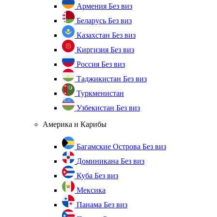
Армения
Без виз
Беларусь
Без виз
Казахстан
Без виз
Киргизия
Без виз
Россия
Без виз
Таджикистан
Без виз
Туркменистан
Узбекистан
Без виз
Америка и Карибы
Багамские Острова
Без виз
Доминикана
Без виз
Куба
Без виз
Мексика
Панама
Без виз