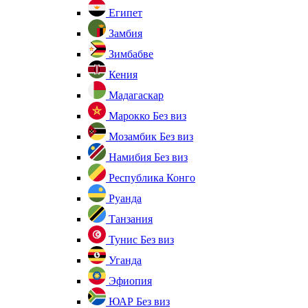
Египет
Замбия
Зимбабве
Кения
Мадагаскар
Марокко
Без виз
Мозамбик
Без виз
Намибия
Без виз
Республика Конго
Руанда
Танзания
Тунис
Без виз
Уганда
Эфиопия
ЮАР
Без виз