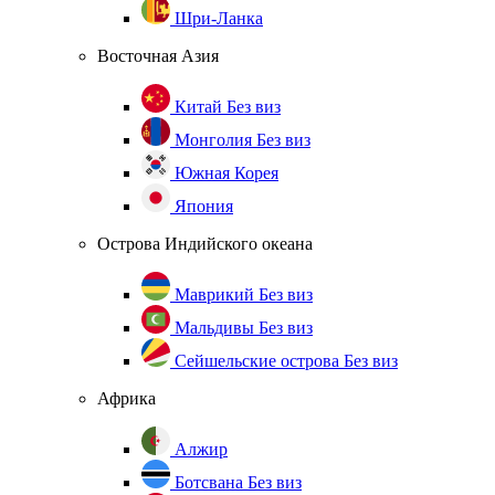
Шри-Ланка
Восточная Азия
Китай
Без виз
Монголия
Без виз
Южная Корея
Япония
Острова Индийского океана
Маврикий
Без виз
Мальдивы
Без виз
Сейшельские острова
Без виз
Африка
Алжир
Ботсвана
Без виз