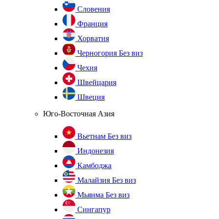
Словения
Франция
Хорватия
Черногория
Без виз
Чехия
Швейцария
Швеция
Юго-Восточная Азия
Вьетнам
Без виз
Индонезия
Камбоджа
Малайзия
Без виз
Мьянма
Без виз
Сингапур