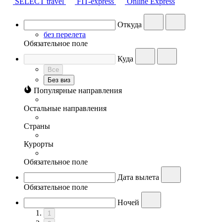
SELECT travel
FIT-express
Online Express
Откуда
без перелета
Обязательное поле
Куда
Все
Без виз
Популярные направления
Остальные направления
Страны
Курорты
Обязательное поле
Дата вылета
Обязательное поле
Ночей
1