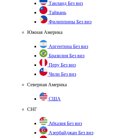
Таиланд
Без виз
Тайвань
Филиппины
Без виз
Южная Америка
Аргентина
Без виз
Бразилия
Без виз
Перу
Без виз
Чили
Без виз
Северная Америка
США
СНГ
Абхазия
Без виз
Азербайджан
Без виз