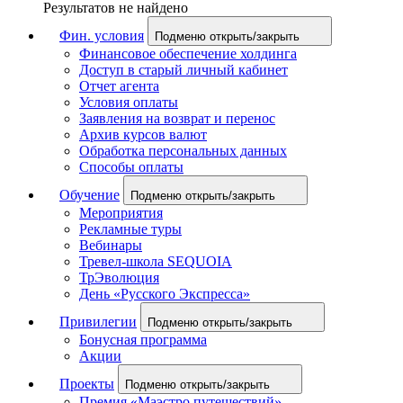
Результатов не найдено
Фин. условия
Подменю открыть/закрыть
Финансовое обеспечение холдинга
Доступ в старый личный кабинет
Отчет агента
Условия оплаты
Заявления на возврат и перенос
Архив курсов валют
Обработка персональных данных
Способы оплаты
Обучение
Подменю открыть/закрыть
Мероприятия
Рекламные туры
Вебинары
Тревел-школа SEQUOIA
ТрЭволюция
День «Русского Экспресса»
Привилегии
Подменю открыть/закрыть
Бонусная программа
Акции
Проекты
Подменю открыть/закрыть
Премия «Маэстро путешествий»