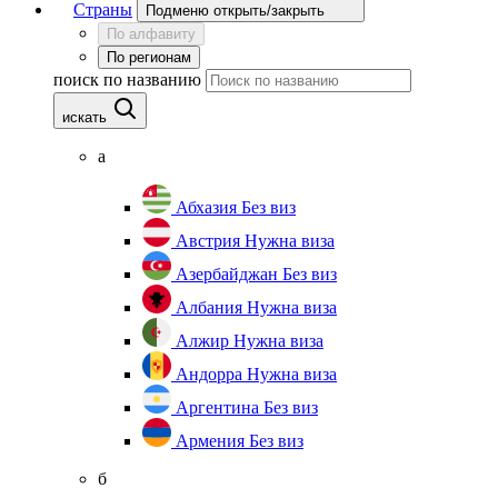
Страны
Подменю открыть/закрыть
По алфавиту
По регионам
поиск по названию
искать
а
Абхазия
Без виз
Австрия
Нужна виза
Азербайджан
Без виз
Албания
Нужна виза
Алжир
Нужна виза
Андорра
Нужна виза
Аргентина
Без виз
Армения
Без виз
б