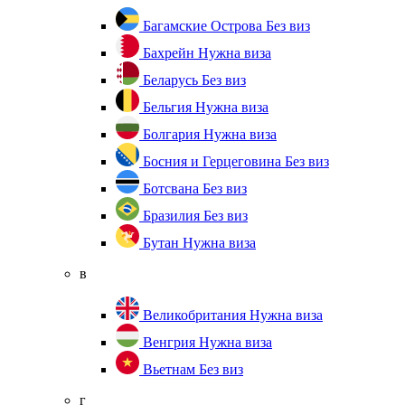
Багамские Острова
Без виз
Бахрейн
Нужна виза
Беларусь
Без виз
Бельгия
Нужна виза
Болгария
Нужна виза
Босния и Герцеговина
Без виз
Ботсвана
Без виз
Бразилия
Без виз
Бутан
Нужна виза
в
Великобритания
Нужна виза
Венгрия
Нужна виза
Вьетнам
Без виз
г