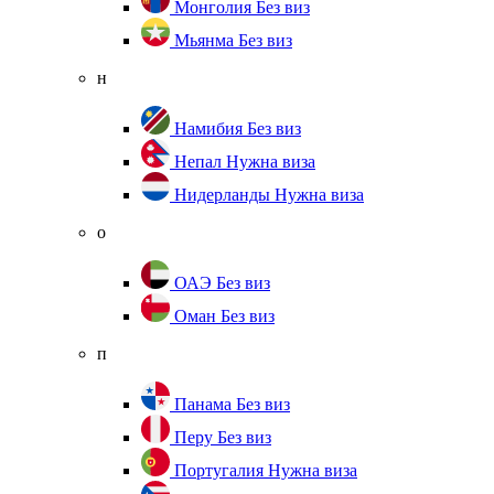
Монголия
Без виз
Мьянма
Без виз
н
Намибия
Без виз
Непал
Нужна виза
Нидерланды
Нужна виза
о
ОАЭ
Без виз
Оман
Без виз
п
Панама
Без виз
Перу
Без виз
Португалия
Нужна виза