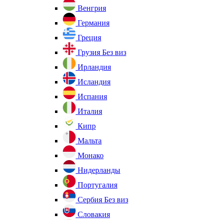
Венгрия
Германия
Греция
Грузия
Без виз
Ирландия
Исландия
Испания
Италия
Кипр
Мальта
Монако
Нидерланды
Португалия
Сербия
Без виз
Словакия