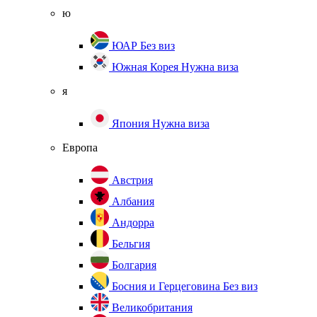
ю
ЮАР
Без виз
Южная Корея
Нужна виза
я
Япония
Нужна виза
Европа
Австрия
Албания
Андорра
Бельгия
Болгария
Босния и Герцеговина
Без виз
Великобритания