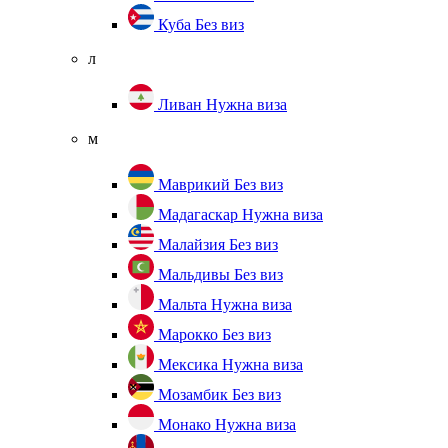
Куба
Без виз
л
Ливан
Нужна виза
м
Маврикий
Без виз
Мадагаскар
Нужна виза
Малайзия
Без виз
Мальдивы
Без виз
Мальта
Нужна виза
Марокко
Без виз
Мексика
Нужна виза
Мозамбик
Без виз
Монако
Нужна виза